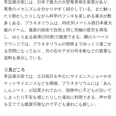
常設展示室には、日本で最大の大型竜巻発生装置があり、
竜巻のメカニズムを分かりやすく紹介している。また触っ
たり動かしたりしながら科学のフシギを楽しめる展示が数
多くある。プラネタリウムは、内径30メートル西日本最大
級のドーム。最新の技術で自然と同じ究極の星空を再現
し、ゆとりある座席(250席)で鑑賞できる。隣のスペース
ラウンジでは、プラネタリウムの投映までゆっくり過ごせ
る空間になっており、月の石やアポロ司令船などの貴重な
資料を展示している。
見どころ
常設展示室では、土日祝日を中心にサイエンスショーやポ
ケットサイエンスなどを開催。プラネタリウムには「あん
しんシート」が設置されており、投映中に子どもが泣いて
しまったり不安を感じたりした場合に利用できる。声や音
を立てても鑑賞可能なので子ども連れにも嬉しい。