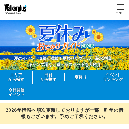
MENU
夏のイベント情報が満載！夏祭りやプール、海水浴場、
キャンプ場など遊べるスポットを大紹介
エリア
日付
イベント
夏祭り
から探す
から探す
ランキング
今日開催
イベント
2026年情報へ順次更新しておりますが一部、昨年の情
報もございます。予めご了承ください。