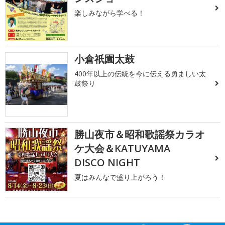
楽しみながら学べる！
小倉祇園太鼓
400年以上の伝統を今に伝える勇ましい太
鼓祭り
勝山夜市＆昭和歌謡祭カラオ
ケ大会＆KATUYAMA
DISCO NIGHT
夏はみんなで盛り上がろう！