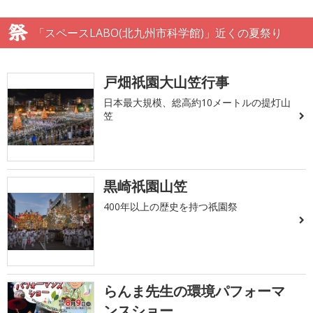
「スペースLABO(北九州市科学館)」近くの夏祭り
戸畑祇園大山笠行事
日本最大規模、総高約10メートルの提灯山
笠
黒崎祇園山笠
400年以上の歴史を持つ祇園祭
らんま先生の環境パフォーマ
ンスショー