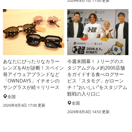
2026年8月7日 11:00
更新
あなたにぴったりなカラー
今週末開幕！Ｊリーグのス
レンズをAIが診断！スペイン
タジアムグルメ約2000店舗
発アイウェアブランドなど
をガイドする食べログサー
「OWNDAYS」イチオシの
ビス「スタモグ」がローン
サングラスが続々リリース
チ！“おいしい”をスタジアム
観戦の入り口に
全国
全国
2026年8月4日 17:00
更新
2026年8月4日 14:50
更新