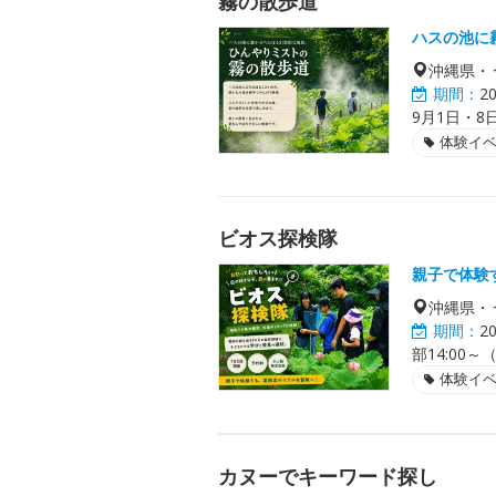
霧の散歩道
ハスの池に
沖縄県・
期間：
2
9月1日・8
体験イ
ビオス探検隊
親子で体験
沖縄県・
期間：
2
部14:00
体験イ
カヌーでキーワード探し