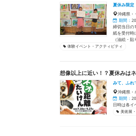
夏休み限定
沖縄県・
期間：
2
締切当日の1
紙を受付時
（油絵・貼
体験イベント・アクティビティ
想像以上に近い！？夏休みは
みて、ふれ
沖縄県・
期間：
2
日時は各イ
美術展