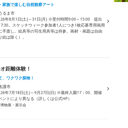
・家族で楽しむ自然観察アート
うるま市
026年8月1日(土)～31日(月) ※受付時間9:00～15:00 提出
7:30。スケッチウィーク参加者1人につき1枚応募専用画用
に手渡し。絵具等の写生用具等は持参。画材・画題は自由
り絵は除く）。
ネオ距離体験！
て、ワクワク探検！
名護市
026年7月18日(土)～9月27日(日) ※最終入園17：00、開催
ベントにより異なる（詳しくは公式HP）
・博物展・展示会