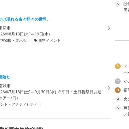
砂
5
岡
だけ現れる奇々怪々の世界。
那覇市
026年8月13日(木)～19日(水)
・博物展・展示会
無料イベント
ア
1
」
ー
冒険だ
か
2
南城市
福
3
026年7月18日(土)～9月30日(水) ※平日・土日祝祭日共通
1ツアー/日）
火
4
ベント・アクティビティ
芦
5
／