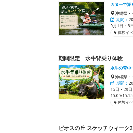
カヌーで湖
沖縄県・
期間：
2
9月1日・8
体験イ
期間限定 水牛背乗り体験
水牛の背中
沖縄県・
期間：
2
15日・29日。
15:00/15:
体験イ
ビオスの丘 スケッチウィーク20