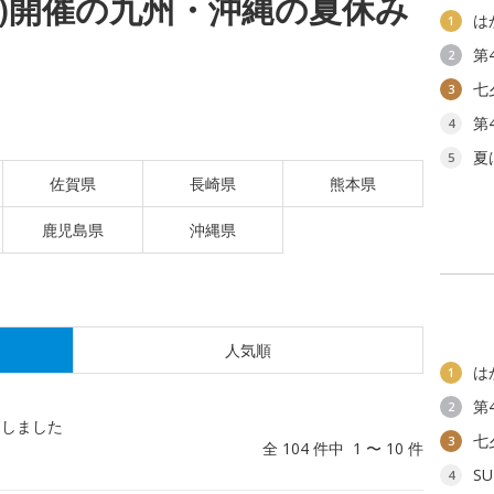
(月)開催の九州・沖縄の夏休み
は
1
第
2
七
3
第
4
夏
5
佐賀県
長崎県
熊本県
鹿児島県
沖縄県
人気順
は
1
第
2
トしました
七
3
全 104 件中 1 〜 10 件
SU
4