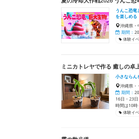
夏の冷却大作戦2026 うんこ恐
うんこ恐竜
を楽しめる
沖縄県・
期間：
2
体験イ
ミニカトレヤで作る 癒しの卓
小さならん
沖縄県・
期間：
2
16日・23
時間は10時
体験イ