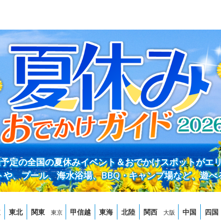
開催予定の全国の夏休みイベント＆おでかけスポットがエ
トや、プール、海水浴場、BBQ・キャンプ場など、遊べ
道
東北
関東
甲信越
東海
北陸
関西
中国
四国
東京
大阪