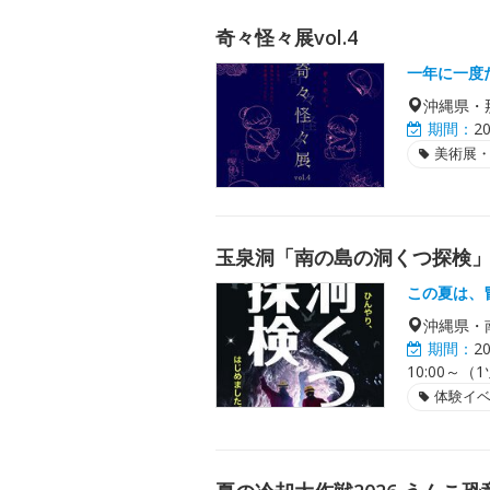
奇々怪々展vol.4
一年に一度
沖縄県・
期間：
2
美術展
玉泉洞「南の島の洞くつ探検
この夏は、
沖縄県・
期間：
2
10:00～（
体験イ