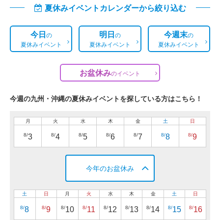
夏休みイベントカレンダーから絞り込む
今日
明日
今週末
の
の
の
夏休みイベント
夏休みイベント
夏休みイベント
お盆休み
の
イベント
今週の九州・沖縄の夏休みイベントを探している方はこちら！
月
火
水
木
金
土
日
8/
8/
8/
8/
8/
8/
8/
3
4
5
6
7
8
9
今年のお盆休み
土
日
月
火
水
木
金
土
日
8/
8/
8/
8/
8/
8/
8/
8/
8/
8
9
10
11
12
13
14
15
16