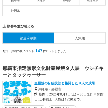
熊本県
大分県
宮崎県
鹿児島県
沖縄県
順番を並び替える
都道府県順
人気順
147
九州・沖縄の夏イベント
件ヒットしました
那覇市指定無形文化財壺屋焼９人展 ウシチキ
ーとタックヮーサー
壺屋焼の伝統技法と格闘した９人の成果
沖縄県・那覇市
期間：
2026年8月1日(土)～30日(日) ※休館
日は月曜日。入館は17:30まで。