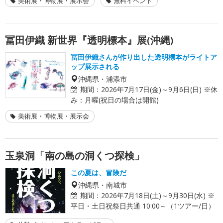
美術展・博物展・展示会
無料イベント
冨田伊織 新世界『透明標本』展(沖縄)
冨田伊織さんが作り出した透明標本がライトア
ップ展示される
沖縄県・浦添市
期間：
2026年7月17日(金)～9月6日(日) ※休
み：月曜(祝日の場合は開館)
美術展・博物展・展示会
玉泉洞「南の島の洞くつ探検」
この夏は、冒険だ
沖縄県・南城市
期間：
2026年7月18日(土)～9月30日(水) ※
平日・土日祝祭日共通 10:00～（1ツアー/日）