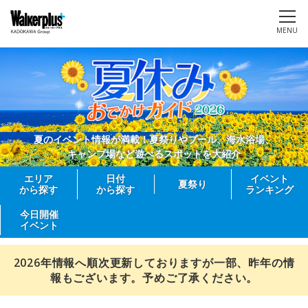
MENU
夏のイベント情報が満載！夏祭りやプール、海水浴場、
キャンプ場など遊べるスポットを大紹介
エリア
日付
イベント
夏祭り
から探す
から探す
ランキング
今日開催
イベント
2026年情報へ順次更新しておりますが一部、昨年の情
報もございます。予めご了承ください。