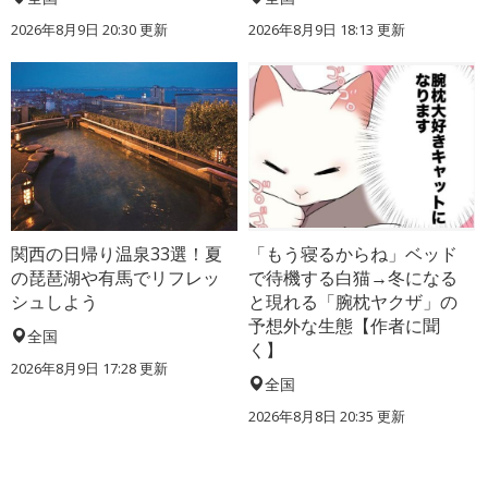
2026年8月9日 20:30
更新
2026年8月9日 18:13
更新
関西の日帰り温泉33選！夏
「もう寝るからね」ベッド
の琵琶湖や有馬でリフレッ
で待機する白猫→冬になる
シュしよう
と現れる「腕枕ヤクザ」の
予想外な生態【作者に聞
全国
く】
2026年8月9日 17:28
更新
全国
2026年8月8日 20:35
更新