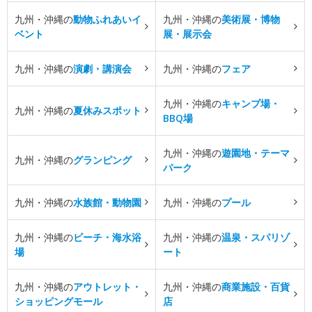
九州・沖縄の
動物ふれあいイ
九州・沖縄の
美術展・博物
ベント
展・展示会
九州・沖縄の
演劇・講演会
九州・沖縄の
フェア
九州・沖縄の
キャンプ場・
九州・沖縄の
夏休みスポット
BBQ場
九州・沖縄の
遊園地・テーマ
九州・沖縄の
グランピング
パーク
九州・沖縄の
水族館・動物園
九州・沖縄の
プール
九州・沖縄の
ビーチ・海水浴
九州・沖縄の
温泉・スパリゾ
場
ート
九州・沖縄の
アウトレット・
九州・沖縄の
商業施設・百貨
ショッピングモール
店