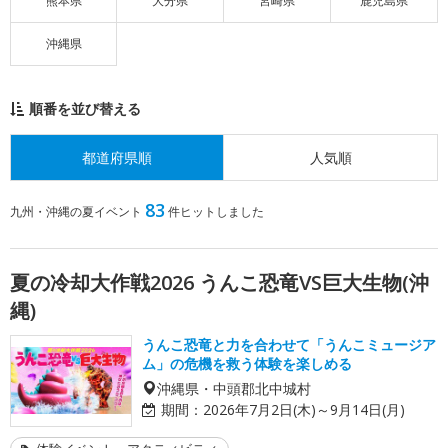
熊本県
大分県
宮崎県
鹿児島県
沖縄県
順番を並び替える
都道府県順
人気順
83
九州・沖縄の夏イベント
件ヒットしました
夏の冷却大作戦2026 うんこ恐竜VS巨大生物(沖
縄)
うんこ恐竜と力を合わせて「うんこミュージア
ム」の危機を救う体験を楽しめる
沖縄県・中頭郡北中城村
期間：
2026年7月2日(木)～9月14日(月)