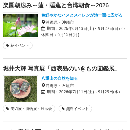
楽園朝涼み～蓮・睡蓮と台湾朝食～2026
色鮮やかなハスとスイレンが池一面に広がる
沖縄県・沖縄市
期間：
2026年6月13日(土)～9月27日(日) ※
休園日：6月15日(月)
花イベント
堀井大輝 写真展「西表島のいきもの図鑑展」
八重山の自然を知る
沖縄県・石垣市
期間：
2026年7月11日(土)～9月23日(水)
美術展・博物展・展示会
無料イベント