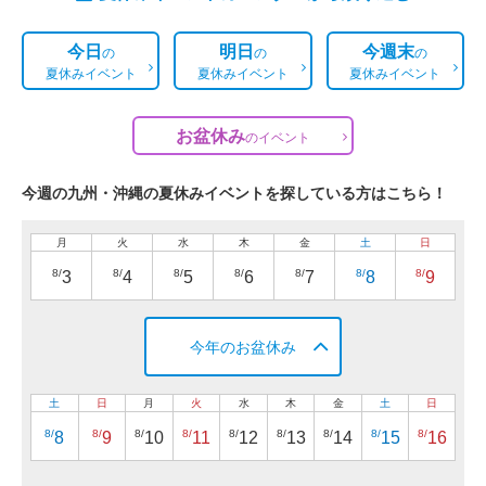
今日
明日
今週末
の
の
の
夏休みイベント
夏休みイベント
夏休みイベント
お盆休み
の
イベント
今週の九州・沖縄の夏休みイベントを探している方はこちら！
月
火
水
木
金
土
日
8/
8/
8/
8/
8/
8/
8/
3
4
5
6
7
8
9
今年のお盆休み
土
日
月
火
水
木
金
土
日
8/
8/
8/
8/
8/
8/
8/
8/
8/
8
9
10
11
12
13
14
15
16