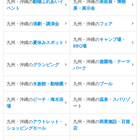
九州・沖縄の
動物ふれあいイ
九州・沖縄の
美術展・博物
ベント
展・展示会
九州・沖縄の
演劇・講演会
九州・沖縄の
フェア
九州・沖縄の
キャンプ場・
九州・沖縄の
夏休みスポット
BBQ場
九州・沖縄の
遊園地・テーマ
九州・沖縄の
グランピング
パーク
九州・沖縄の
水族館・動物園
九州・沖縄の
プール
九州・沖縄の
ビーチ・海水浴
九州・沖縄の
温泉・スパリゾ
場
ート
九州・沖縄の
アウトレット・
九州・沖縄の
商業施設・百貨
ショッピングモール
店