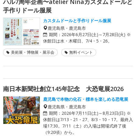
ハル7周年企画〜atelier Ninaカスタムドールと
手作りドール服展
カスタムドールと手作りドール服展
鹿児島県・鹿児島市
期間：
2026年6月27日(土)～7月28日(火) ※
休館日は水・木曜日、7/4・5・26。
美術展・博物展・展示会
無料イベント
南日本新聞社創立145年記念 大恐竜展2026
鹿児島で本物の化石・標本を楽しめる恐竜展
鹿児島県・鹿児島市
期間：
2026年7月11日(土)～8月23日(日) ※
休館日は7/13・21・27、8/3・10・17。最終入
場17:30。7/11（土）の入場は開場式終了後
（9:20頃）から。