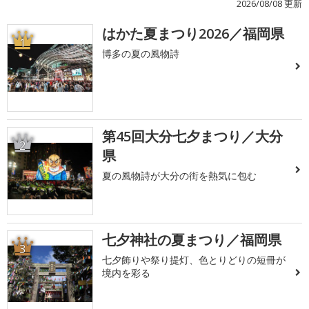
2026/08/08 更新
はかた夏まつり2026／福岡県
1
博多の夏の風物詩
第45回大分七夕まつり／大分
2
県
夏の風物詩が大分の街を熱気に包む
七夕神社の夏まつり／福岡県
3
七夕飾りや祭り提灯、色とりどりの短冊が
境内を彩る