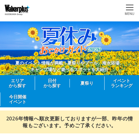
MENU
夏のイベント情報が満載！夏祭りやプール、海水浴場、
キャンプ場など遊べるスポットを大紹介
エリア
日付
イベント
夏祭り
から探す
から探す
ランキング
今日開催
イベント
2026年情報へ順次更新しておりますが一部、昨年の情
報もございます。予めご了承ください。