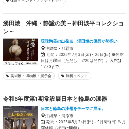
体験イベント・アクティビティ
湧田焼 沖縄・静謐の美～神田淡平コレクショ
ン～
琉球陶器の出発点、湧田焼の優品が勢揃い
沖縄県・那覇市
期間：
2026年7月3日(金)～26日(日) ※休館
日は月曜日（ただし、7/20は開館）。入館は
17:30まで。
美術展・博物展・展示会
無料イベント
令和8年度第1期常設展日本と輪島の漆器
日本と輪島の漆器をテーマに展示。
沖縄県・浦添市
期間：
2026年5月24日(日)～9月6日(日) ※月
曜休館（祝日は開館）