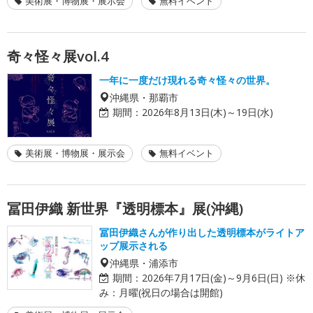
美術展・博物展・展示会
無料イベント
奇々怪々展vol.4
一年に一度だけ現れる奇々怪々の世界。
沖縄県・那覇市
期間：
2026年8月13日(木)～19日(水)
美術展・博物展・展示会
無料イベント
冨田伊織 新世界『透明標本』展(沖縄)
冨田伊織さんが作り出した透明標本がライトア
ップ展示される
沖縄県・浦添市
期間：
2026年7月17日(金)～9月6日(日) ※休
み：月曜(祝日の場合は開館)