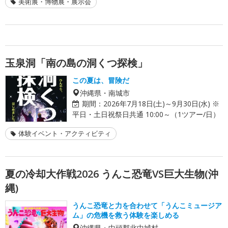
美術展・博物展・展示会
玉泉洞「南の島の洞くつ探検」
この夏は、冒険だ
沖縄県・南城市
期間：
2026年7月18日(土)～9月30日(水) ※
平日・土日祝祭日共通 10:00～（1ツアー/日）
体験イベント・アクティビティ
夏の冷却大作戦2026 うんこ恐竜VS巨大生物(沖
縄)
うんこ恐竜と力を合わせて「うんこミュージア
ム」の危機を救う体験を楽しめる
沖縄県・中頭郡北中城村