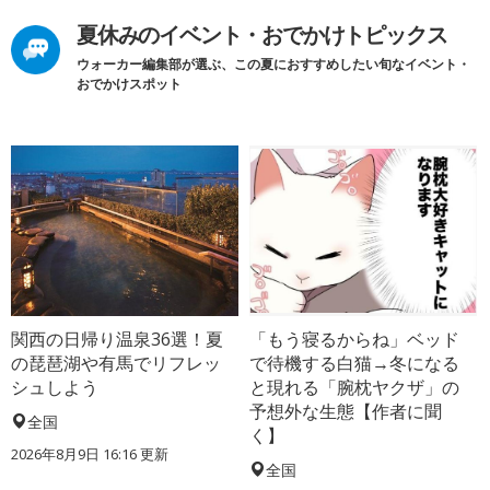
夏休みのイベント・おでかけトピックス
ウォーカー編集部が選ぶ、この夏におすすめしたい旬なイベント・
おでかけスポット
関西の日帰り温泉36選！夏
「もう寝るからね」ベッド
の琵琶湖や有馬でリフレッ
で待機する白猫→冬になる
シュしよう
と現れる「腕枕ヤクザ」の
予想外な生態【作者に聞
全国
く】
2026年8月9日 16:16
更新
全国