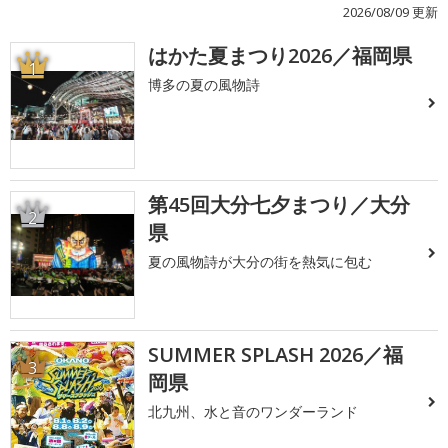
2026/08/09 更新
はかた夏まつり2026／福岡県
1
博多の夏の風物詩
第45回大分七夕まつり／大分
2
県
夏の風物詩が大分の街を熱気に包む
SUMMER SPLASH 2026／福
3
岡県
北九州、水と音のワンダーランド