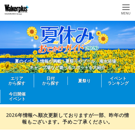
MENU
夏のイベント情報が満載！夏祭りやプール、海水浴場、
キャンプ場など遊べるスポットを大紹介
エリア
日付
イベント
夏祭り
から探す
から探す
ランキング
今日開催
イベント
2026年情報へ順次更新しておりますが一部、昨年の情
報もございます。予めご了承ください。