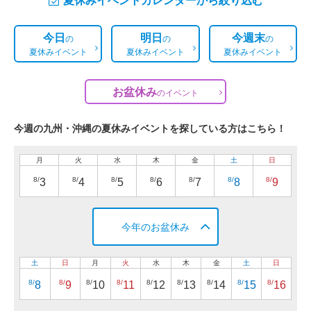
今日
明日
今週末
の
の
の
夏休みイベント
夏休みイベント
夏休みイベント
お盆休み
の
イベント
今週の九州・沖縄の夏休みイベントを探している方はこちら！
月
火
水
木
金
土
日
8/
8/
8/
8/
8/
8/
8/
3
4
5
6
7
8
9
今年のお盆休み
土
日
月
火
水
木
金
土
日
8/
8/
8/
8/
8/
8/
8/
8/
8/
8
9
10
11
12
13
14
15
16