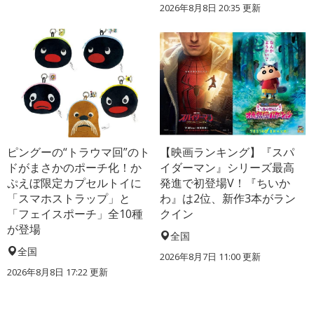
2026年8月8日 20:35
更新
ピングーの“トラウマ回”のト
【映画ランキング】『スパ
ドがまさかのポーチ化！か
イダーマン』シリーズ最高
ぷえぼ限定カプセルトイに
発進で初登場V！『ちいか
「スマホストラップ」と
わ』は2位、新作3本がラン
「フェイスポーチ」全10種
クイン
が登場
全国
全国
2026年8月7日 11:00
更新
2026年8月8日 17:22
更新