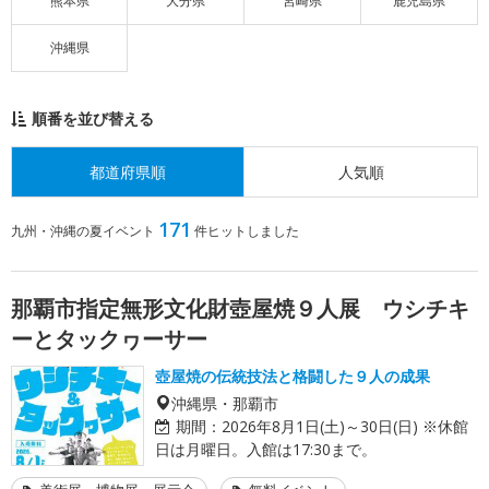
熊本県
大分県
宮崎県
鹿児島県
沖縄県
順番を並び替える
都道府県順
人気順
171
九州・沖縄の夏イベント
件ヒットしました
那覇市指定無形文化財壺屋焼９人展 ウシチキ
ーとタックヮーサー
壺屋焼の伝統技法と格闘した９人の成果
沖縄県・那覇市
期間：
2026年8月1日(土)～30日(日) ※休館
日は月曜日。入館は17:30まで。