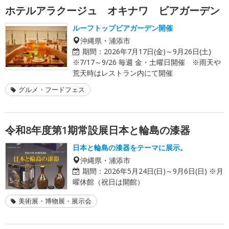
ホテルアラクージュ オキナワ ビアガーデン
ルーフトップビアガーデン開催
沖縄県・浦添市
期間：
2026年7月17日(金)～9月26日(土)
※7/17～9/26 毎週 金・土曜日開催 ※雨天や
荒天時はレストラン内にて開催
グルメ・フードフェス
令和8年度第1期常設展日本と輪島の漆器
日本と輪島の漆器をテーマに展示。
沖縄県・浦添市
期間：
2026年5月24日(日)～9月6日(日) ※月
曜休館（祝日は開館）
美術展・博物展・展示会