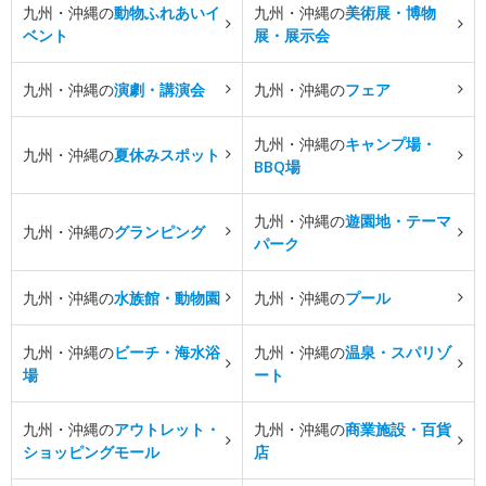
九州・沖縄の
動物ふれあいイ
九州・沖縄の
美術展・博物
ベント
展・展示会
九州・沖縄の
演劇・講演会
九州・沖縄の
フェア
九州・沖縄の
キャンプ場・
九州・沖縄の
夏休みスポット
BBQ場
九州・沖縄の
遊園地・テーマ
九州・沖縄の
グランピング
パーク
九州・沖縄の
水族館・動物園
九州・沖縄の
プール
九州・沖縄の
ビーチ・海水浴
九州・沖縄の
温泉・スパリゾ
場
ート
九州・沖縄の
アウトレット・
九州・沖縄の
商業施設・百貨
ショッピングモール
店