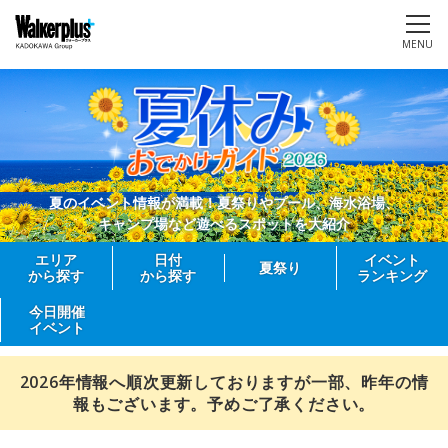
MENU
夏のイベント情報が満載！夏祭りやプール、海水浴場、
キャンプ場など遊べるスポットを大紹介
エリア
日付
イベント
夏祭り
から探す
から探す
ランキング
今日開催
イベント
2026年情報へ順次更新しておりますが一部、昨年の情
報もございます。予めご了承ください。