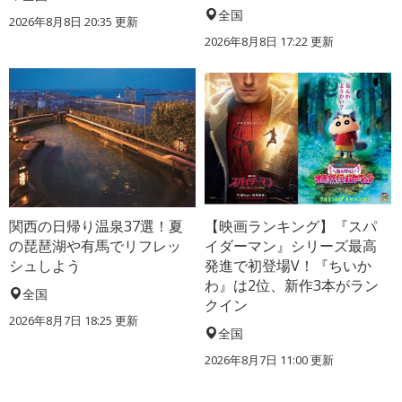
全国
2026年8月8日 20:35
更新
2026年8月8日 17:22
更新
関西の日帰り温泉37選！夏
【映画ランキング】『スパ
の琵琶湖や有馬でリフレッ
イダーマン』シリーズ最高
シュしよう
発進で初登場V！『ちいか
わ』は2位、新作3本がラン
全国
クイン
2026年8月7日 18:25
更新
全国
2026年8月7日 11:00
更新