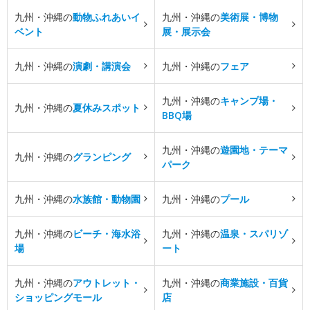
九州・沖縄の
動物ふれあいイ
九州・沖縄の
美術展・博物
ベント
展・展示会
九州・沖縄の
演劇・講演会
九州・沖縄の
フェア
九州・沖縄の
キャンプ場・
九州・沖縄の
夏休みスポット
BBQ場
九州・沖縄の
遊園地・テーマ
九州・沖縄の
グランピング
パーク
九州・沖縄の
水族館・動物園
九州・沖縄の
プール
九州・沖縄の
ビーチ・海水浴
九州・沖縄の
温泉・スパリゾ
場
ート
九州・沖縄の
アウトレット・
九州・沖縄の
商業施設・百貨
ショッピングモール
店