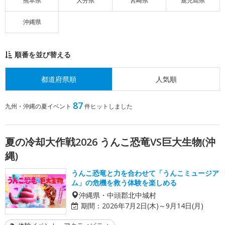
熊本県
大分県
宮崎県
鹿児島県
沖縄県
順番を並び替える
都道府県順
人気順
87
九州・沖縄の夏イベント
件ヒットしました
夏の冷却大作戦2026 うんこ恐竜VS巨大生物(沖
縄)
うんこ恐竜と力を合わせて「うんこミュージア
ム」の危機を救う体験を楽しめる
沖縄県・中頭郡北中城村
期間：
2026年7月2日(木)～9月14日(月)