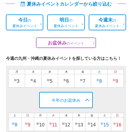
夏休みイベントカレンダーから絞り込む
今日
明日
今週末
の
の
の
夏休みイベント
夏休みイベント
夏休みイベント
お盆休み
の
イベント
今週の九州・沖縄の夏休みイベントを探している方はこちら！
月
火
水
木
金
土
日
8/
8/
8/
8/
8/
8/
8/
3
4
5
6
7
8
9
今年のお盆休み
土
日
月
火
水
木
金
土
日
8/
8/
8/
8/
8/
8/
8/
8/
8/
8
9
10
11
12
13
14
15
16