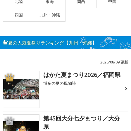
北陸
東海
関西
中国
四国
九州・沖縄
夏の人気夏祭りランキング【九州・沖縄】
2026/08/09 更新
はかた夏まつり2026／福岡県
1
博多の夏の風物詩
第45回大分七夕まつり／大分
2
県