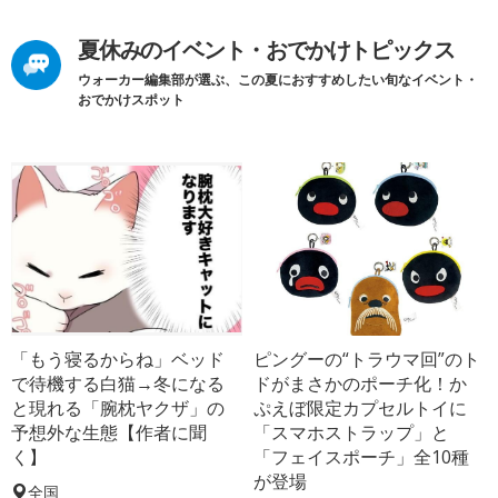
夏休みのイベント・おでかけトピックス
ウォーカー編集部が選ぶ、この夏におすすめしたい旬なイベント・
おでかけスポット
「もう寝るからね」ベッド
ピングーの“トラウマ回”のト
で待機する白猫→冬になる
ドがまさかのポーチ化！か
と現れる「腕枕ヤクザ」の
ぷえぼ限定カプセルトイに
予想外な生態【作者に聞
「スマホストラップ」と
く】
「フェイスポーチ」全10種
が登場
全国