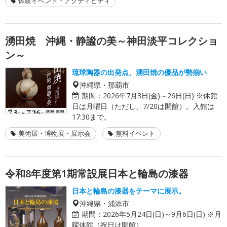
体験イベント・アクティビティ
湧田焼 沖縄・静謐の美～神田淡平コレクショ
ン～
琉球陶器の出発点、湧田焼の優品が勢揃い
沖縄県・那覇市
期間：
2026年7月3日(金)～26日(日) ※休館
日は月曜日（ただし、7/20は開館）。入館は
17:30まで。
美術展・博物展・展示会
無料イベント
令和8年度第1期常設展日本と輪島の漆器
日本と輪島の漆器をテーマに展示。
沖縄県・浦添市
期間：
2026年5月24日(日)～9月6日(日) ※月
曜休館（祝日は開館）