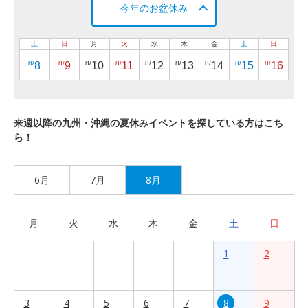
今年のお盆休み
土
日
月
火
水
木
金
土
日
8/
8/
8/
8/
8/
8/
8/
8/
8/
8
9
10
11
12
13
14
15
16
来週以降の九州・沖縄の夏休みイベントを探している方はこち
ら！
6月
7月
8月
月
火
水
木
金
土
日
1
2
3
4
5
6
7
8
9