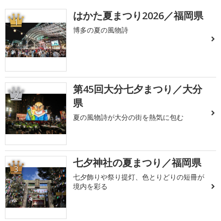
はかた夏まつり2026／福岡県
1
博多の夏の風物詩
第45回大分七夕まつり／大分
2
県
夏の風物詩が大分の街を熱気に包む
七夕神社の夏まつり／福岡県
3
七夕飾りや祭り提灯、色とりどりの短冊が
境内を彩る