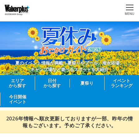
MENU
夏のイベント情報が満載！夏祭りやプール、海水浴場、
キャンプ場など遊べるスポットを大紹介
エリア
日付
イベント
夏祭り
から探す
から探す
ランキング
今日開催
イベント
2026年情報へ順次更新しておりますが一部、昨年の情
報もございます。予めご了承ください。