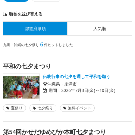
順番を並び替える
都道府県順
人気順
6
九州・沖縄の七夕祭り
件ヒットしました
平和の七夕まつり
伝統行事の七夕を通して平和を願う
沖縄県・糸満市
期間：
2026年7月3日(金)～10日(金)
夏祭り
七夕祭り
無料イベント
第54回かせだゆめぴか本町七夕まつり