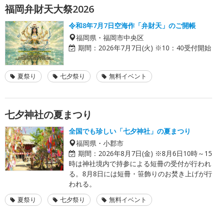
福岡弁財天大祭2026
令和8年7月7日空海作「弁財天」のご開帳
福岡県・福岡市中央区
期間：
2026年7月7日(火) ※10：40受付開始
夏祭り
七夕祭り
無料イベント
七夕神社の夏まつり
全国でも珍しい「七夕神社」の夏まつり
福岡県・小郡市
期間：
2026年8月7日(金) ※8月6日10時～15
時は神社境内で持参による短冊の受付が行われ
る。8月8日には短冊・笹飾りのお焚き上げが行
われる。
夏祭り
七夕祭り
無料イベント