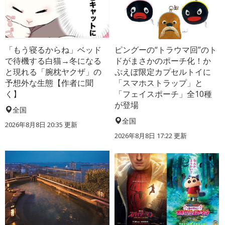
「もう寝るからね」ベッド
ピングーの“トラウマ回”のト
で待機する白猫→冬になる
ドがまさかのポーチ化！か
と現れる「腕枕ヤクザ」の
ぷえぼ限定カプセルトイに
予想外な生態【作者に聞
「スマホストラップ」と
く】
「フェイスポーチ」全10種
が登場
全国
全国
2026年8月8日 20:35
更新
2026年8月8日 17:22
更新