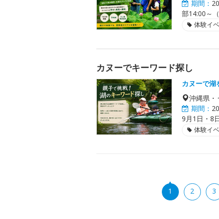
期間：
2
部14:00
体験イ
カヌーでキーワード探し
カヌーで湖
沖縄県・
期間：
2
9月1日・8
体験イ
1
2
3