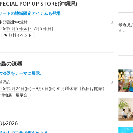
AL POP UP STORE(沖縄県)
リートの地域限定アイテムも登場
中頭郡北中城村
最近見
026年6月5日(金)～7月5日(日)
ん。
無料イベント
輪島の漆器
の漆器をテーマに展示。
浦添市
026年5月24日(日)～9月6日(日) ※月曜休館（祝日は開館）
・博物展・展示会
2026
然の中でフラで癒されよう