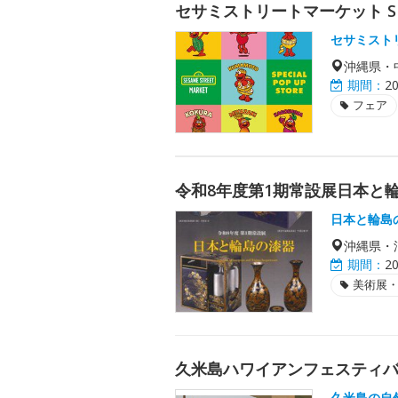
セサミストリートマーケット SPECI
セサミスト
沖縄県・
期間：
2
フェア
令和8年度第1期常設展日本と
日本と輪島
沖縄県・
期間：
2
美術展
久米島ハワイアンフェスティバル
久米島の自