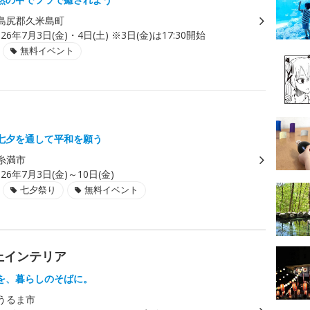
島尻郡久米島町
026年7月3日(金)・4日(土) ※3日(金)は17:30開始
無料イベント
七夕を通して平和を願う
糸満市
026年7月3日(金)～10日(金)
七夕祭り
無料イベント
上インテリア
を、暮らしのそばに。
うるま市