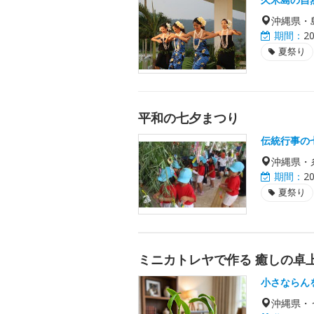
沖縄県・
期間：
2
夏祭り
平和の七夕まつり
伝統行事の
沖縄県・
期間：
2
夏祭り
ミニカトレヤで作る 癒しの卓
小さならん
沖縄県・