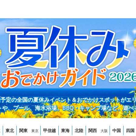
開催予定の全国の夏休みイベント＆おでかけスポットがエ
トや、プール、海水浴場、BBQ・キャンプ場など、遊べ
道
東北
関東
甲信越
東海
北陸
関西
中国
四国
東京
大阪