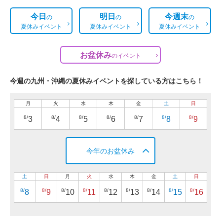
今日
明日
今週末
の
の
の
夏休みイベント
夏休みイベント
夏休みイベント
お盆休み
の
イベント
今週の九州・沖縄の夏休みイベントを探している方はこちら！
月
火
水
木
金
土
日
8/
8/
8/
8/
8/
8/
8/
3
4
5
6
7
8
9
今年のお盆休み
土
日
月
火
水
木
金
土
日
8/
8/
8/
8/
8/
8/
8/
8/
8/
8
9
10
11
12
13
14
15
16