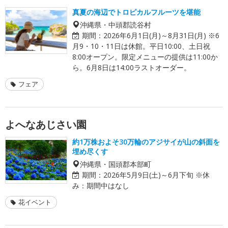
真夏の海辺でトロピカルフルーツを堪能
沖縄県・中頭郡読谷村
期間：
2026年6月1日(月)～8月31日(月) ※6
月9・10・11日は休館。平日10:00、土日祝
8:00オープン。限定メニューの提供は11:00か
ら。6月8日は14:00ラストオーダー。
フェア
よへなあじさい園
約1万株およそ30万輪のアジサイが山の斜面を
埋め尽くす
沖縄県・国頭郡本部町
期間：
2026年5月9日(土)～6月下旬 ※休
み：期間中はなし
花イベント