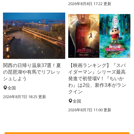
2026年8月8日 17:22
更新
関西の日帰り温泉37選！夏
【映画ランキング】『スパ
の琵琶湖や有馬でリフレッ
イダーマン』シリーズ最高
シュしよう
発進で初登場V！『ちいか
わ』は2位、新作3本がラン
全国
クイン
2026年8月7日 18:25
更新
全国
2026年8月7日 11:00
更新