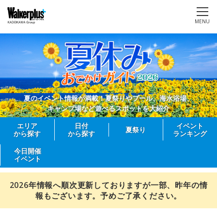
MENU
夏のイベント情報が満載！夏祭りやプール、海水浴場、
キャンプ場など遊べるスポットを大紹介
エリア
日付
イベント
夏祭り
から探す
から探す
ランキング
今日開催
イベント
2026年情報へ順次更新しておりますが一部、昨年の情
報もございます。予めご了承ください。