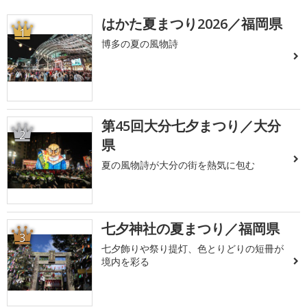
はかた夏まつり2026／福岡県
1
博多の夏の風物詩
第45回大分七夕まつり／大分
2
県
夏の風物詩が大分の街を熱気に包む
七夕神社の夏まつり／福岡県
3
七夕飾りや祭り提灯、色とりどりの短冊が
境内を彩る