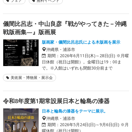
フェア
無料イベント
儀間比呂志・中山良彦『戦がやってきた－沖縄
戦版画集—』版画展
版画家・儀間比呂志氏による木版画を展示
沖縄県・浦添市
期間：
2026年6月11日(木)～28日(日) ※月曜
日休館（祝日は開館）。金曜日は19：00ま
で。※入館はいずれも閉館30分前まで
美術展・博物展・展示会
令和8年度第1期常設展日本と輪島の漆器
日本と輪島の漆器をテーマに展示。
沖縄県・浦添市
期間：
2026年5月24日(日)～9月6日(日) ※月
曜休館（祝日は開館）