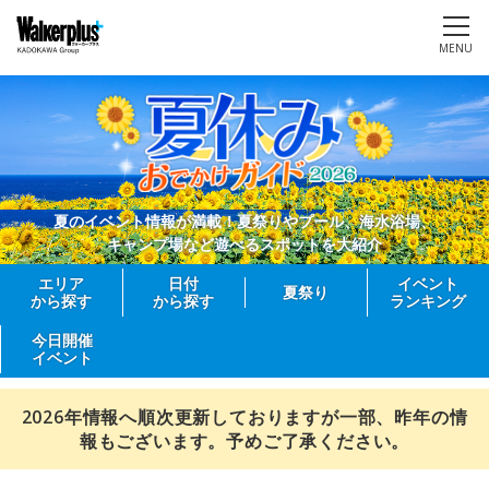
MENU
夏のイベント情報が満載！夏祭りやプール、海水浴場、
キャンプ場など遊べるスポットを大紹介
エリア
日付
イベント
夏祭り
から探す
から探す
ランキング
今日開催
イベント
2026年情報へ順次更新しておりますが一部、昨年の情
報もございます。予めご了承ください。