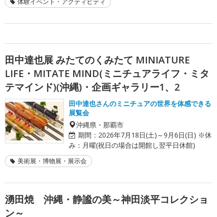
体験イベント・アクティビティ
田中達也展 みたてのくみたて MINIATURE
LIFE・MITATE MIND(ミニチュアライフ・ミタ
テマインド)(沖縄)・企画ギャラリー1、2
田中達也さんのミニチュアの世界を体感できる
展覧会
沖縄県・那覇市
期間：
2026年7月18日(土)～9月6日(日) ※休
み：月曜(祝日の場合は開館し翌平日休館)
美術展・博物展・展示会
湧田焼 沖縄・静謐の美～神田淡平コレクショ
ン～