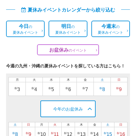
夏休みイベントカレンダーから絞り込む
今日
明日
今週末
の
の
の
夏休みイベント
夏休みイベント
夏休みイベント
お盆休み
の
イベント
今週の九州・沖縄の夏休みイベントを探している方はこちら！
月
火
水
木
金
土
日
8/
8/
8/
8/
8/
8/
8/
3
4
5
6
7
8
9
今年のお盆休み
土
日
月
火
水
木
金
土
日
8/
8/
8/
8/
8/
8/
8/
8/
8/
8
9
10
11
12
13
14
15
16