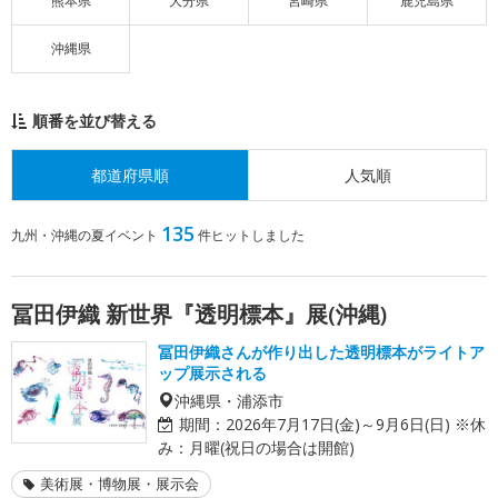
熊本県
大分県
宮崎県
鹿児島県
沖縄県
順番を並び替える
都道府県順
人気順
135
九州・沖縄の夏イベント
件ヒットしました
冨田伊織 新世界『透明標本』展(沖縄)
冨田伊織さんが作り出した透明標本がライトア
ップ展示される
沖縄県・浦添市
期間：
2026年7月17日(金)～9月6日(日) ※休
み：月曜(祝日の場合は開館)
美術展・博物展・展示会