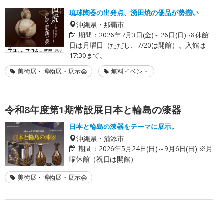
琉球陶器の出発点、湧田焼の優品が勢揃い
沖縄県・那覇市
期間：
2026年7月3日(金)～26日(日) ※休館
日は月曜日（ただし、7/20は開館）。入館は
17:30まで。
美術展・博物展・展示会
無料イベント
令和8年度第1期常設展日本と輪島の漆器
日本と輪島の漆器をテーマに展示。
沖縄県・浦添市
期間：
2026年5月24日(日)～9月6日(日) ※月
曜休館（祝日は開館）
美術展・博物展・展示会