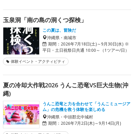
玉泉洞「南の島の洞くつ探検」
この夏は、冒険だ
沖縄県・南城市
期間：
2026年7月18日(土)～9月30日(水) ※
平日・土日祝祭日共通 10:00～（1ツアー/日）
体験イベント・アクティビティ
夏の冷却大作戦2026 うんこ恐竜VS巨大生物(沖
縄)
うんこ恐竜と力を合わせて「うんこミュージア
ム」の危機を救う体験を楽しめる
沖縄県・中頭郡北中城村
期間：
2026年7月2日(木)～9月14日(月)