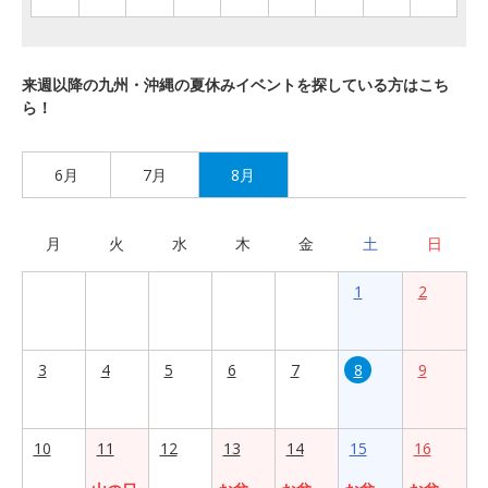
来週以降の九州・沖縄の夏休みイベントを探している方はこち
ら！
6月
7月
8月
月
火
水
木
金
土
日
1
2
3
4
5
6
7
8
9
10
11
12
13
14
15
16