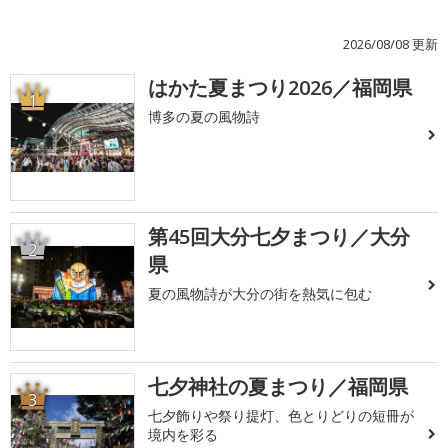
2026/08/08 更新
はかた夏まつり2026／福岡県
1
博多の夏の風物詩
第45回大分七夕まつり／大分
2
県
夏の風物詩が大分の街を熱気に包む
七夕神社の夏まつり／福岡県
3
七夕飾りや祭り提灯、色とりどりの短冊が
境内を彩る