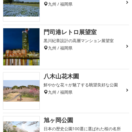
九州 / 福岡県
門司港レトロ展望室
黒川紀章設計の高層マンション展望室
九州 / 福岡県
八木山花木園
鮮やかな花々が魅了する眺望良好な公園
九州 / 福岡県
旭ヶ岡公園
日本の歴史公園100選に選ばれた桜の名所