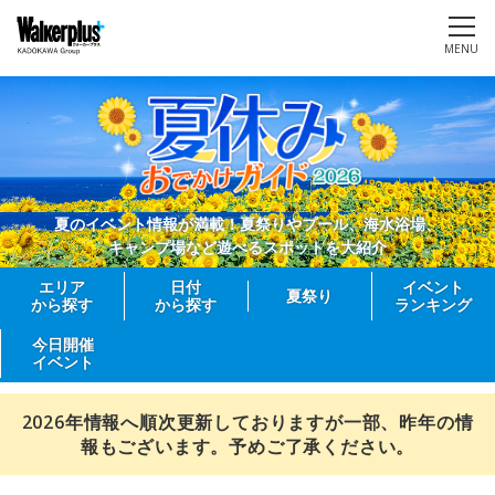
MENU
夏のイベント情報が満載！夏祭りやプール、海水浴場、
キャンプ場など遊べるスポットを大紹介
エリア
日付
イベント
夏祭り
から探す
から探す
ランキング
今日開催
イベント
2026年情報へ順次更新しておりますが一部、昨年の情
報もございます。予めご了承ください。