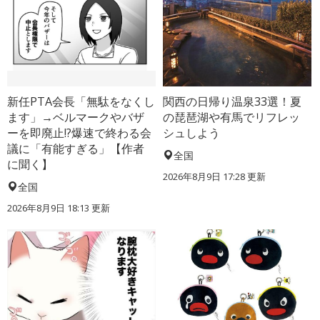
新任PTA会長「無駄をなくし
関西の日帰り温泉33選！夏
ます」→ベルマークやバザ
の琵琶湖や有馬でリフレッ
ーを即廃止!?爆速で終わる会
シュしよう
議に「有能すぎる」【作者
全国
に聞く】
2026年8月9日 17:28
更新
全国
2026年8月9日 18:13
更新