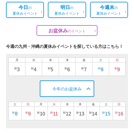
今日
明日
今週末
の
の
の
夏休みイベント
夏休みイベント
夏休みイベント
お盆休み
の
イベント
今週の九州・沖縄の夏休みイベントを探している方はこちら！
月
火
水
木
金
土
日
8/
8/
8/
8/
8/
8/
8/
3
4
5
6
7
8
9
今年のお盆休み
土
日
月
火
水
木
金
土
日
8/
8/
8/
8/
8/
8/
8/
8/
8/
8
9
10
11
12
13
14
15
16