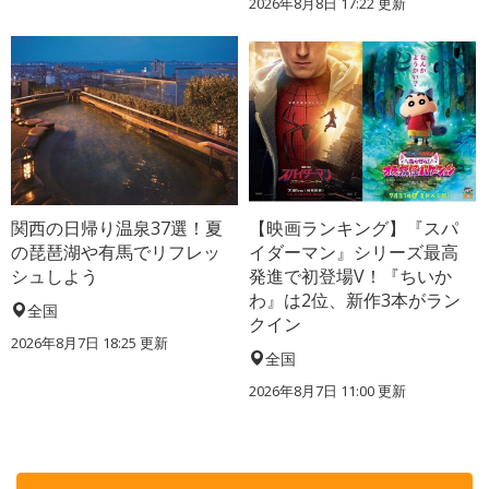
2026年8月8日 17:22
更新
関西の日帰り温泉37選！夏
【映画ランキング】『スパ
の琵琶湖や有馬でリフレッ
イダーマン』シリーズ最高
シュしよう
発進で初登場V！『ちいか
わ』は2位、新作3本がラン
全国
クイン
2026年8月7日 18:25
更新
全国
2026年8月7日 11:00
更新