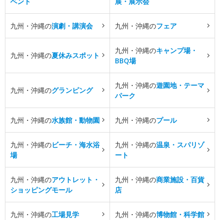
ベント
展・展示会
九州・沖縄の
演劇・講演会
九州・沖縄の
フェア
九州・沖縄の
キャンプ場・
九州・沖縄の
夏休みスポット
BBQ場
九州・沖縄の
遊園地・テーマ
九州・沖縄の
グランピング
パーク
九州・沖縄の
水族館・動物園
九州・沖縄の
プール
九州・沖縄の
ビーチ・海水浴
九州・沖縄の
温泉・スパリゾ
場
ート
九州・沖縄の
アウトレット・
九州・沖縄の
商業施設・百貨
ショッピングモール
店
九州・沖縄の
工場見学
九州・沖縄の
博物館・科学館