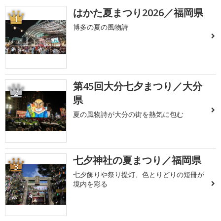
はかた夏まつり2026／福岡県
1
博多の夏の風物詩
第45回大分七夕まつり／大分
2
県
夏の風物詩が大分の街を熱気に包む
七夕神社の夏まつり／福岡県
3
七夕飾りや祭り提灯、色とりどりの短冊が
境内を彩る