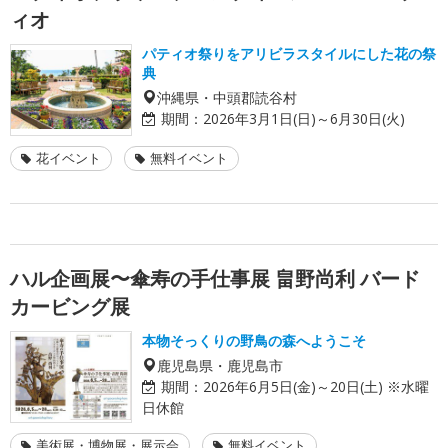
ィオ
パティオ祭りをアリビラスタイルにした花の祭
典
沖縄県・中頭郡読谷村
期間：
2026年3月1日(日)～6月30日(火)
花イベント
無料イベント
ハル企画展〜傘寿の手仕事展 畠野尚利 バード
カービング展
本物そっくりの野鳥の森へようこそ
鹿児島県・鹿児島市
期間：
2026年6月5日(金)～20日(土) ※水曜
日休館
美術展・博物展・展示会
無料イベント