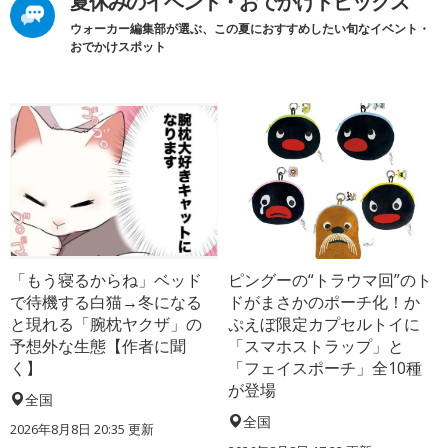
夏休みのイベント・おでかけトピックス
ウォーカー編集部が選ぶ、この夏におすすめしたい旬なイベント・
おでかけスポット
「もう寝るからね」ベッド
ピングーの“トラウマ回”のト
で待機する白猫→冬になる
ドがまさかのポーチ化！か
と現れる「腕枕ヤクザ」の
ぷえぼ限定カプセルトイに
予想外な生態【作者に聞
「スマホストラップ」と
く】
「フェイスポーチ」全10種
が登場
全国
全国
2026年8月8日 20:35
更新