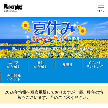
MENU
夏のイベント情報が満載！夏祭りやプール、海水浴場、
キャンプ場など遊べるスポットを大紹介
エリア
日付
イベント
夏祭り
から探す
から探す
ランキング
今日開催
イベント
2026年情報へ順次更新しておりますが一部、昨年の情
報もございます。予めご了承ください。