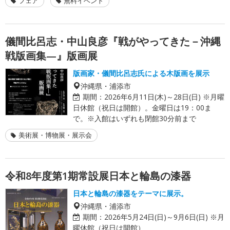
フェア
無料イベント
儀間比呂志・中山良彦『戦がやってきた－沖縄
戦版画集—』版画展
版画家・儀間比呂志氏による木版画を展示
沖縄県・浦添市
期間：
2026年6月11日(木)～28日(日) ※月曜
日休館（祝日は開館）。金曜日は19：00ま
で。※入館はいずれも閉館30分前まで
美術展・博物展・展示会
令和8年度第1期常設展日本と輪島の漆器
日本と輪島の漆器をテーマに展示。
沖縄県・浦添市
期間：
2026年5月24日(日)～9月6日(日) ※月
曜休館（祝日は開館）