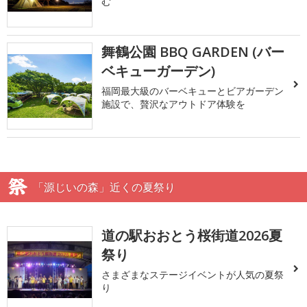
む
舞鶴公園 BBQ GARDEN (バー
ベキューガーデン)
福岡最大級のバーベキューとビアガーデン
施設で、贅沢なアウトドア体験を
「源じいの森」近くの夏祭り
道の駅おおとう桜街道2026夏
祭り
さまざまなステージイベントが人気の夏祭
り