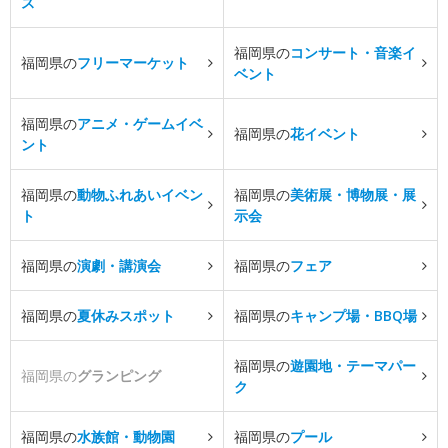
ス
福岡県の
コンサート・音楽イ
福岡県の
フリーマーケット
ベント
福岡県の
アニメ・ゲームイベ
福岡県の
花イベント
ント
福岡県の
動物ふれあいイベン
福岡県の
美術展・博物展・展
ト
示会
福岡県の
演劇・講演会
福岡県の
フェア
福岡県の
夏休みスポット
福岡県の
キャンプ場・BBQ場
福岡県の
遊園地・テーマパー
福岡県の
グランピング
ク
福岡県の
水族館・動物園
福岡県の
プール