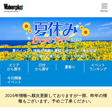
MENU
夏のイベント情報が満載！夏祭りやプール、海水浴場、
キャンプ場など遊べるスポットを大紹介
エリア
日付
イベント
夏祭り
から探す
から探す
ランキング
今日開催
イベント
2026年情報へ順次更新しておりますが一部、昨年の情
報もございます。予めご了承ください。