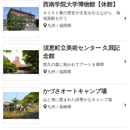
西南学院大学博物館【休館】
キリスト教の歴史や文化を伝えながら、地
域貢献も行う
九州 / 福岡県
須恵町立美術センター 久我記
念館
悠久の森に抱かれてアートを満喫
九州 / 福岡県
かづさオートキャンプ場
山と海に囲まれた緑豊かなキャンプ場
九州 / 長崎県