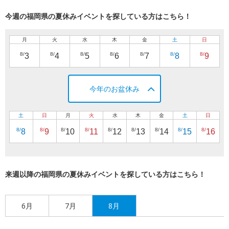
今週の福岡県の夏休みイベントを探している方はこちら！
月
火
水
木
金
土
日
8/
8/
8/
8/
8/
8/
8/
3
4
5
6
7
8
9
今年のお盆休み
土
日
月
火
水
木
金
土
日
8/
8/
8/
8/
8/
8/
8/
8/
8/
8
9
10
11
12
13
14
15
16
来週以降の福岡県の夏休みイベントを探している方はこちら！
6月
7月
8月