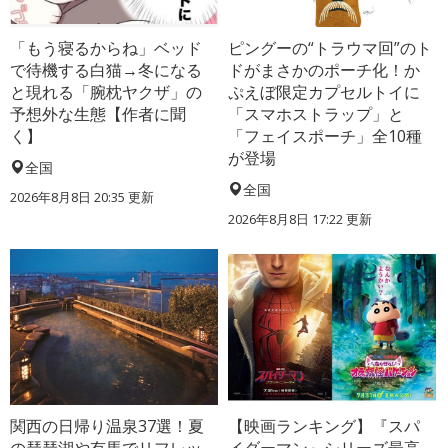
「もう寝るからね」ベッド
ピングーの“トラウマ回”のト
で待機する白猫→冬になる
ドがまさかのポーチ化！か
と現れる「腕枕ヤクザ」の
ぷえぼ限定カプセルトイに
予想外な生態【作者に聞
「スマホストラップ」と
く】
「フェイスポーチ」全10種
が登場
全国
全国
2026年8月8日 20:35
更新
2026年8月8日 17:22
更新
関西の日帰り温泉37選！夏
【映画ランキング】『スパ
の琵琶湖や有馬でリフレッ
イダーマン』シリーズ最高