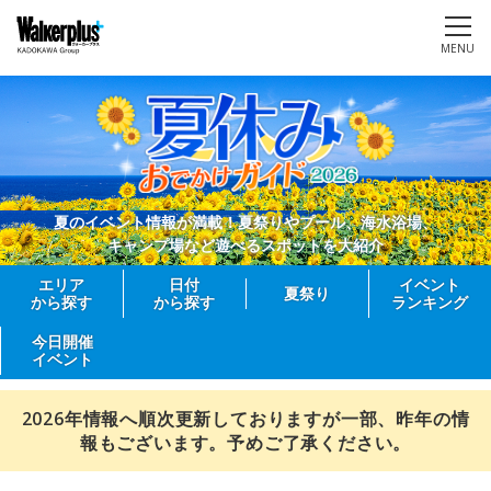
MENU
夏のイベント情報が満載！夏祭りやプール、海水浴場、
キャンプ場など遊べるスポットを大紹介
エリア
日付
イベント
夏祭り
から探す
から探す
ランキング
今日開催
イベント
2026年情報へ順次更新しておりますが一部、昨年の情
報もございます。予めご了承ください。