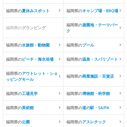
福岡県の
夏休みスポット
福岡県の
キャンプ場・BBQ場
福岡県の
遊園地・テーマパー
福岡県の
グランピング
ク
福岡県の
水族館・動物園
福岡県の
プール
福岡県の
ビーチ・海水浴場
福岡県の
温泉・スパリゾート
福岡県の
アウトレット・ショ
福岡県の
商業施設・百貨店
ッピングモール
福岡県の
工場見学
福岡県の
博物館・科学館
福岡県の
美術館
福岡県の
道の駅・SA/PA
福岡県の
公園
福岡県の
アスレチック