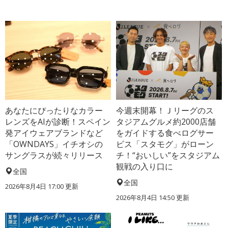
あなたにぴったりなカラー
今週末開幕！Ｊリーグのス
レンズをAIが診断！スペイン
タジアムグルメ約2000店舗
発アイウェアブランドなど
をガイドする食べログサー
「OWNDAYS」イチオシの
ビス「スタモグ」がローン
サングラスが続々リリース
チ！“おいしい”をスタジアム
観戦の入り口に
全国
全国
2026年8月4日 17:00
更新
2026年8月4日 14:50
更新