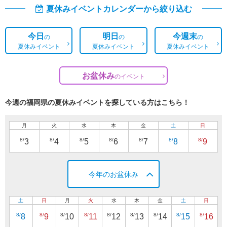
夏休みイベントカレンダーから絞り込む
今日
明日
今週末
の
の
の
夏休みイベント
夏休みイベント
夏休みイベント
お盆休み
の
イベント
今週の福岡県の夏休みイベントを探している方はこちら！
月
火
水
木
金
土
日
8/
8/
8/
8/
8/
8/
8/
3
4
5
6
7
8
9
今年のお盆休み
土
日
月
火
水
木
金
土
日
8/
8/
8/
8/
8/
8/
8/
8/
8/
8
9
10
11
12
13
14
15
16