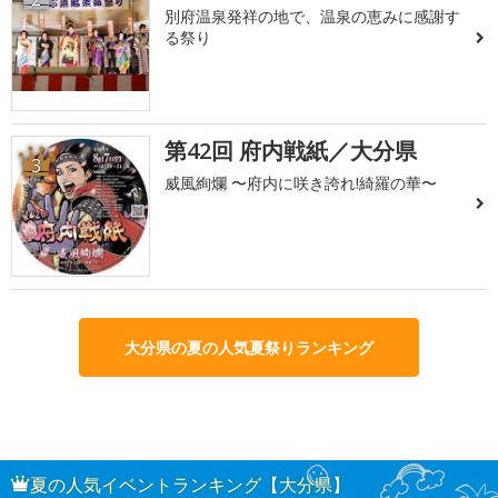
別府温泉発祥の地で、温泉の恵みに感謝す
る祭り
第42回 府内戦紙／大分県
3
威風絢爛 〜府内に咲き誇れ!綺羅の華〜
大分県の夏の人気夏祭りランキング
夏の人気イベントランキング【大分県】