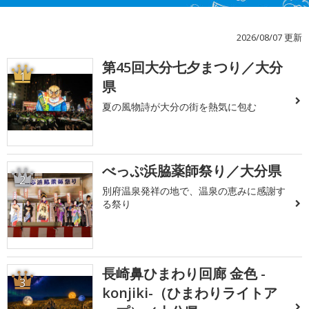
2026/08/07 更新
第45回大分七夕まつり／大分
1
県
夏の風物詩が大分の街を熱気に包む
べっぷ浜脇薬師祭り／大分県
2
別府温泉発祥の地で、温泉の恵みに感謝す
る祭り
長崎鼻ひまわり回廊 金色 -
3
konjiki-（ひまわりライトア