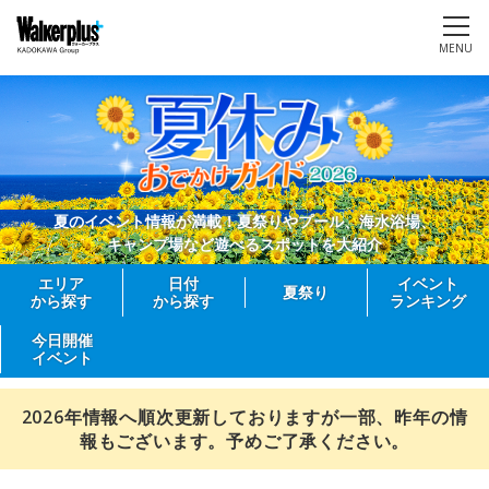
MENU
夏のイベント情報が満載！夏祭りやプール、海水浴場、
キャンプ場など遊べるスポットを大紹介
エリア
日付
イベント
夏祭り
から探す
から探す
ランキング
今日開催
イベント
2026年情報へ順次更新しておりますが一部、昨年の情
報もございます。予めご了承ください。