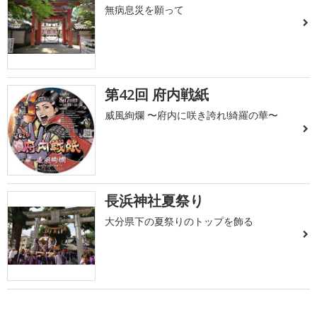
無病息災を願って
第42回 府内戦紙
威風絢爛 〜府内に咲き誇れ!綺羅の華〜
長浜神社夏祭り
大分県下の夏祭りのトップを飾る