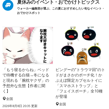
夏休みのイベント・おでかけトピックス
ウォーカー編集部が選ぶ、この夏におすすめしたい旬なイベント・
おでかけスポット
「もう寝るからね」ベッド
ピングーの“トラウマ回”のト
で待機する白猫→冬になる
ドがまさかのポーチ化！か
と現れる「腕枕ヤクザ」の
ぷえぼ限定カプセルトイに
予想外な生態【作者に聞
「スマホストラップ」と
く】
「フェイスポーチ」全10種
が登場
全国
全国
2026年8月8日 20:35
更新