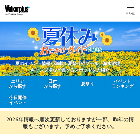
MENU
夏のイベント情報が満載！夏祭りやプール、海水浴場、
キャンプ場など遊べるスポットを大紹介
エリア
日付
イベント
夏祭り
から探す
から探す
ランキング
今日開催
イベント
2026年情報へ順次更新しておりますが一部、昨年の情
報もございます。予めご了承ください。