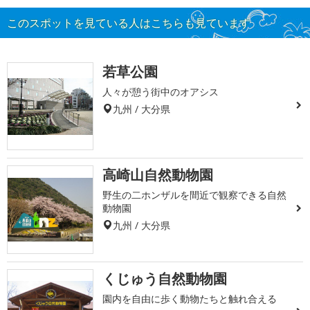
このスポットを見ている人はこちらも見ています
若草公園
人々が憩う街中のオアシス
九州 / 大分県
高崎山自然動物園
野生の二ホンザルを間近で観察できる自然
動物園
九州 / 大分県
くじゅう自然動物園
園内を自由に歩く動物たちと触れ合える