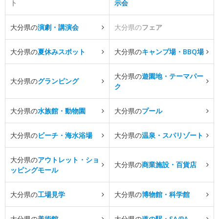
ト
示会
大分県の
演劇・講演会
大分県の
フェア
大分県の
夏休みスポット
大分県の
キャンプ場・BBQ場
大分県の
遊園地・テーマパー
大分県の
グランピング
ク
大分県の
水族館・動物園
大分県の
プール
大分県の
ビーチ・海水浴場
大分県の
温泉・スパリゾート
大分県の
アウトレット・ショ
大分県の
商業施設・百貨店
ッピングモール
大分県の
工場見学
大分県の
博物館・科学館
大分県の
美術館
大分県の
道の駅・SA/PA