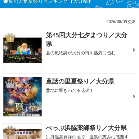
夏の人気夏祭りランキング【大分県】
2026/08/09 更新
第45回大分七夕まつり／大分
1
県
夏の風物詩が大分の街を熱気に包む
童話の里夏祭り／大分県
2
盆地に響きわたる花火！
べっぷ浜脇薬師祭り／大分県
3
別府温泉発祥の地で、温泉の恵みに感謝す