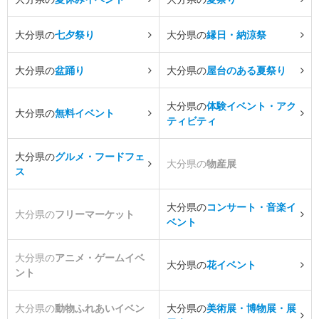
大分県の
七夕祭り
大分県の
縁日・納涼祭
大分県の
盆踊り
大分県の
屋台のある夏祭り
大分県の
体験イベント・アク
大分県の
無料イベント
ティビティ
大分県の
グルメ・フードフェ
大分県の
物産展
ス
大分県の
コンサート・音楽イ
大分県の
フリーマーケット
ベント
大分県の
アニメ・ゲームイベ
大分県の
花イベント
ント
大分県の
動物ふれあいイベン
大分県の
美術展・博物展・展