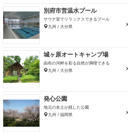
別府市営温水プール
サウナ室でリラックスできるプール
九州 / 大分県
城ヶ原オートキャンプ場
由布の河畔を彩る自然が満喫できる
九州 / 大分県
発心公園
地元の名士が残した公園
九州 / 福岡県