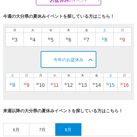
の
イベント
今週の大分県の夏休みイベントを探している方はこちら！
月
火
水
木
金
土
日
8/
8/
8/
8/
8/
8/
8/
3
4
5
6
7
8
9
今年のお盆休み
土
日
月
火
水
木
金
土
日
8/
8/
8/
8/
8/
8/
8/
8/
8/
8
9
10
11
12
13
14
15
16
来週以降の大分県の夏休みイベントを探している方はこちら！
6月
7月
8月