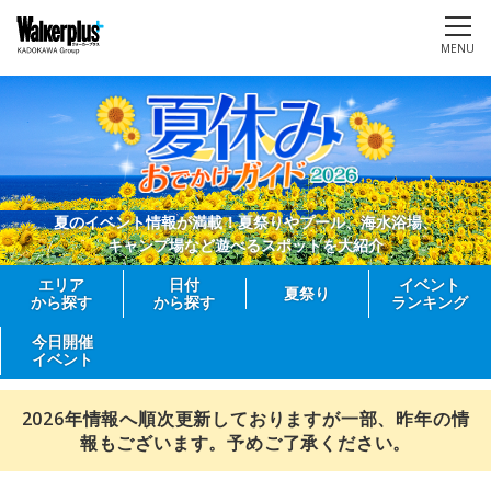
MENU
夏のイベント情報が満載！夏祭りやプール、海水浴場、
キャンプ場など遊べるスポットを大紹介
エリア
日付
イベント
夏祭り
から探す
から探す
ランキング
今日開催
イベント
2026年情報へ順次更新しておりますが一部、昨年の情
報もございます。予めご了承ください。