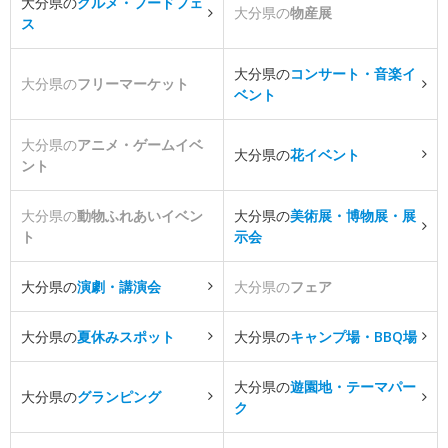
大分県の
グルメ・フードフェ
大分県の
物産展
ス
大分県の
コンサート・音楽イ
大分県の
フリーマーケット
ベント
大分県の
アニメ・ゲームイベ
大分県の
花イベント
ント
大分県の
動物ふれあいイベン
大分県の
美術展・博物展・展
ト
示会
大分県の
演劇・講演会
大分県の
フェア
大分県の
夏休みスポット
大分県の
キャンプ場・BBQ場
大分県の
遊園地・テーマパー
大分県の
グランピング
ク