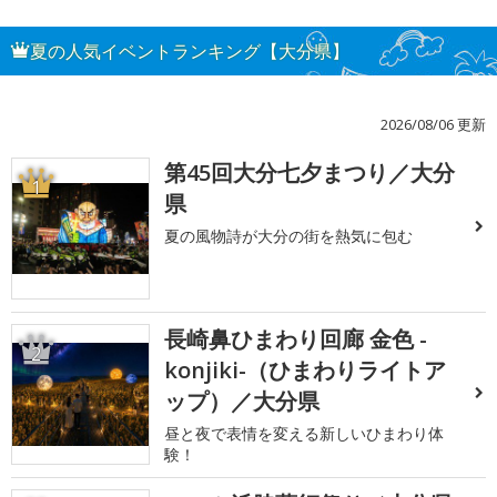
夏の人気イベントランキング【大分県】
2026/08/06 更新
第45回大分七夕まつり／大分
1
県
夏の風物詩が大分の街を熱気に包む
長崎鼻ひまわり回廊 金色 -
2
konjiki-（ひまわりライトア
ップ）／大分県
昼と夜で表情を変える新しいひまわり体
験！