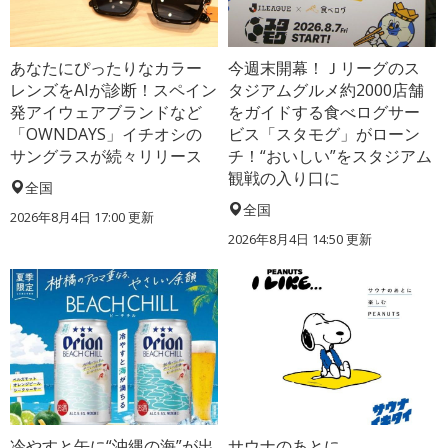
あなたにぴったりなカラー
今週末開幕！Ｊリーグのス
レンズをAIが診断！スペイン
タジアムグルメ約2000店舗
発アイウェアブランドなど
をガイドする食べログサー
「OWNDAYS」イチオシの
ビス「スタモグ」がローン
サングラスが続々リリース
チ！“おいしい”をスタジアム
観戦の入り口に
全国
全国
2026年8月4日 17:00
更新
2026年8月4日 14:50
更新
冷やすと缶に“沖縄の海”が出
サウナのあとに、