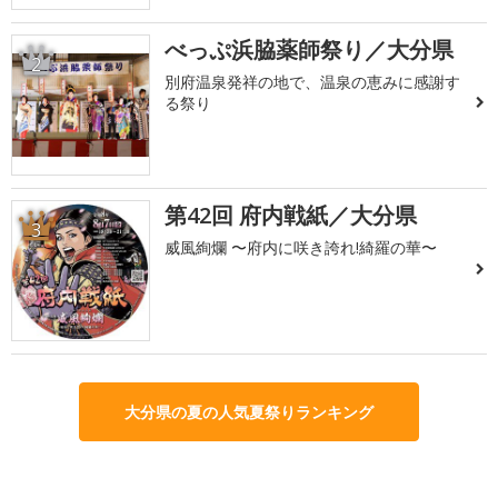
べっぷ浜脇薬師祭り／大分県
2
別府温泉発祥の地で、温泉の恵みに感謝す
る祭り
第42回 府内戦紙／大分県
3
威風絢爛 〜府内に咲き誇れ!綺羅の華〜
大分県の夏の人気夏祭りランキング