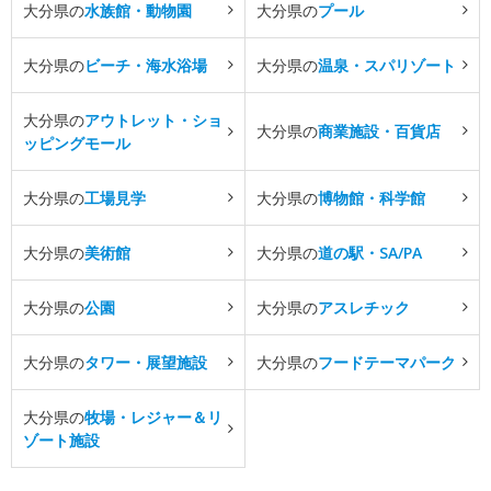
大分県の
水族館・動物園
大分県の
プール
大分県の
ビーチ・海水浴場
大分県の
温泉・スパリゾート
大分県の
アウトレット・ショ
大分県の
商業施設・百貨店
ッピングモール
大分県の
工場見学
大分県の
博物館・科学館
大分県の
美術館
大分県の
道の駅・SA/PA
大分県の
公園
大分県の
アスレチック
大分県の
タワー・展望施設
大分県の
フードテーマパーク
大分県の
牧場・レジャー＆リ
ゾート施設