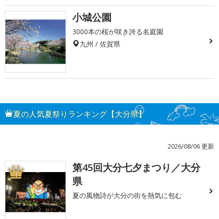
小城公園
3000本の桜が咲き誇る名庭園
九州 / 佐賀県
夏の人気夏祭りランキング【大分県】
2026/08/06 更新
第45回大分七夕まつり／大分
1
県
夏の風物詩が大分の街を熱気に包む