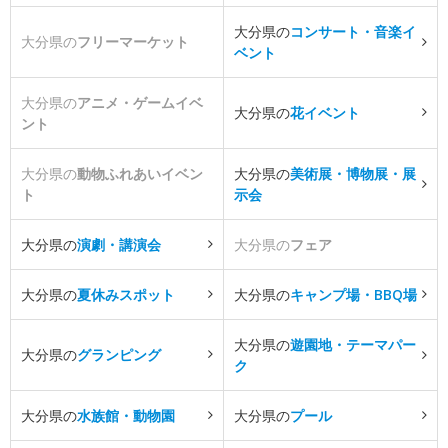
大分県の
コンサート・音楽イ
大分県の
フリーマーケット
ベント
大分県の
アニメ・ゲームイベ
大分県の
花イベント
ント
大分県の
動物ふれあいイベン
大分県の
美術展・博物展・展
ト
示会
大分県の
演劇・講演会
大分県の
フェア
大分県の
夏休みスポット
大分県の
キャンプ場・BBQ場
大分県の
遊園地・テーマパー
大分県の
グランピング
ク
大分県の
水族館・動物園
大分県の
プール