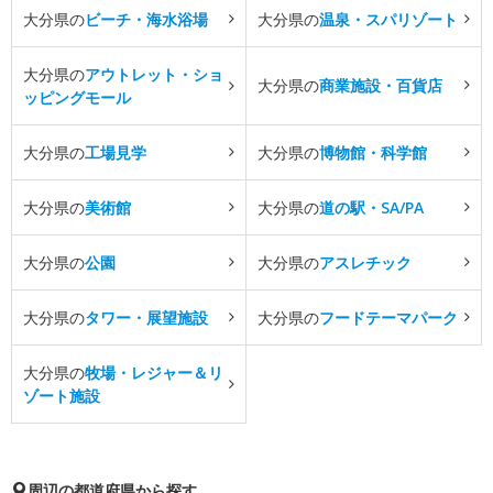
大分県の
ビーチ・海水浴場
大分県の
温泉・スパリゾート
大分県の
アウトレット・ショ
大分県の
商業施設・百貨店
ッピングモール
大分県の
工場見学
大分県の
博物館・科学館
大分県の
美術館
大分県の
道の駅・SA/PA
大分県の
公園
大分県の
アスレチック
大分県の
タワー・展望施設
大分県の
フードテーマパーク
大分県の
牧場・レジャー＆リ
ゾート施設
周辺の都道府県から探す