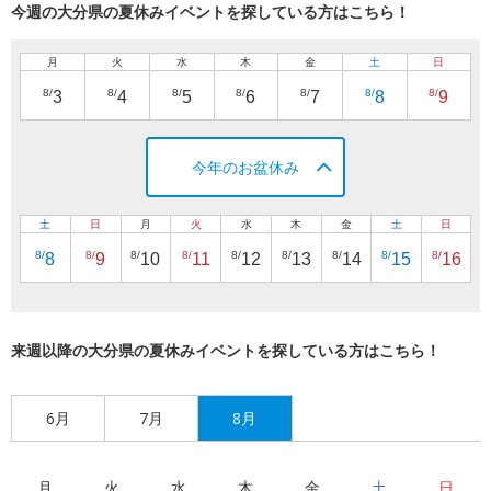
今週の大分県の夏休みイベントを探している方はこちら！
月
火
水
木
金
土
日
8/
8/
8/
8/
8/
8/
8/
3
4
5
6
7
8
9
今年のお盆休み
土
日
月
火
水
木
金
土
日
8/
8/
8/
8/
8/
8/
8/
8/
8/
8
9
10
11
12
13
14
15
16
来週以降の大分県の夏休みイベントを探している方はこちら！
6月
7月
8月
月
火
水
木
金
土
日