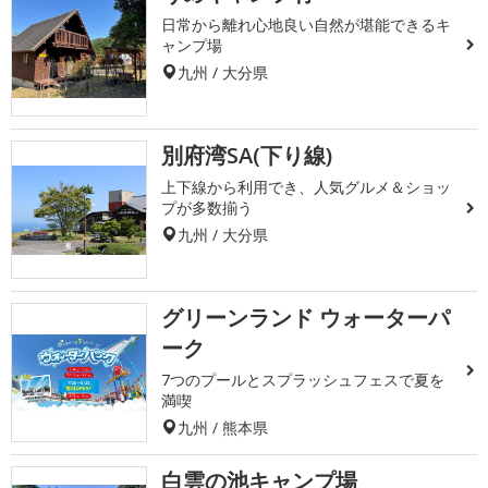
日常から離れ心地良い自然が堪能できるキ
ャンプ場
九州 / 大分県
別府湾SA(下り線)
上下線から利用でき、人気グルメ＆ショッ
プが多数揃う
九州 / 大分県
グリーンランド ウォーターパ
ーク
7つのプールとスプラッシュフェスで夏を
満喫
九州 / 熊本県
白雲の池キャンプ場