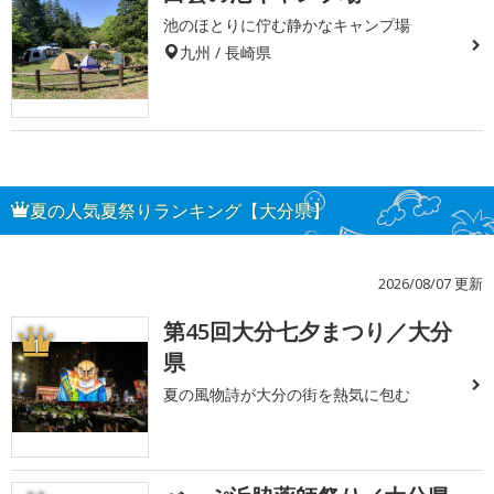
池のほとりに佇む静かなキャンプ場
九州 / 長崎県
夏の人気夏祭りランキング【大分県】
2026/08/07 更新
第45回大分七夕まつり／大分
1
県
夏の風物詩が大分の街を熱気に包む