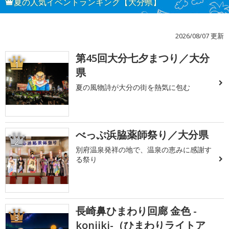
夏の人気イベントランキング【大分県】
2026/08/07 更新
第45回大分七夕まつり／大分
1
県
夏の風物詩が大分の街を熱気に包む
べっぷ浜脇薬師祭り／大分県
2
別府温泉発祥の地で、温泉の恵みに感謝す
る祭り
長崎鼻ひまわり回廊 金色 -
3
konjiki-（ひまわりライトア