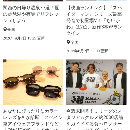
関西の日帰り温泉37選！夏
【映画ランキング】『スパ
の琵琶湖や有馬でリフレッ
イダーマン』シリーズ最高
シュしよう
発進で初登場V！『ちいか
わ』は2位、新作3本がラン
全国
クイン
2026年8月7日 18:25
更新
全国
2026年8月7日 11:00
更新
あなたにぴったりなカラー
今週末開幕！Ｊリーグのス
レンズをAIが診断！スペイン
タジアムグルメ約2000店舗
発アイウェアブランドなど
をガイドする食べログサー
「OWNDAYS」イチオシの
ビス「スタモグ」がローン