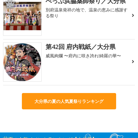
べっぷ浜脇薬師祭り／大分県
2
別府温泉発祥の地で、温泉の恵みに感謝す
る祭り
第42回 府内戦紙／大分県
3
威風絢爛 〜府内に咲き誇れ!綺羅の華〜
大分県の夏の人気夏祭りランキング