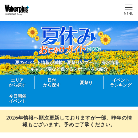
MENU
夏のイベント情報が満載！夏祭りやプール、海水浴場、
キャンプ場など遊べるスポットを大紹介
エリア
日付
イベント
夏祭り
から探す
から探す
ランキング
今日開催
イベント
2026年情報へ順次更新しておりますが一部、昨年の情
報もございます。予めご了承ください。