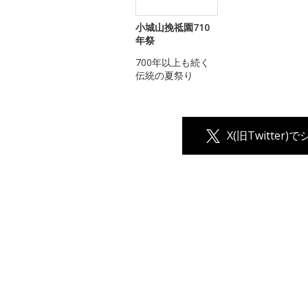
小城山挽祗園710
年祭
700年以上も続く
伝統の夏祭り
X(旧Twitter)