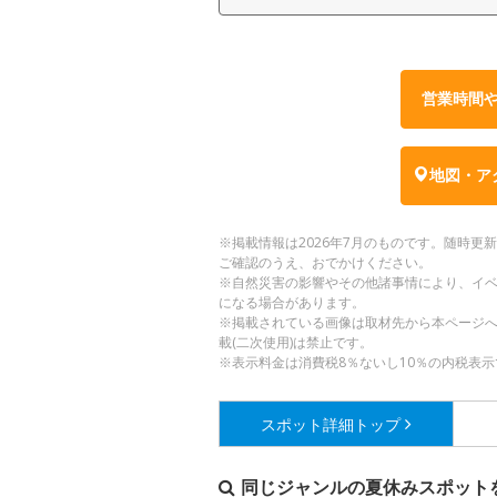
営業時間
地図・ア
※掲載情報は2026年7月のものです。随時
ご確認のうえ、おでかけください。
※自然災害の影響やその他諸事情により、イ
になる場合があります。
※掲載されている画像は取材先から本ページ
載(二次使用)は禁止です。
※表示料金は消費税8％ないし10％の内税表示
スポット詳細
トップ
同じジャンルの夏休みスポット