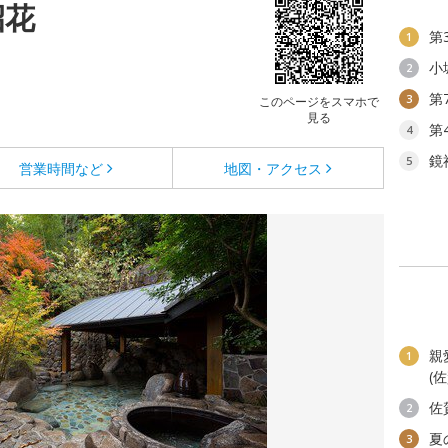
招花
第
1
小
2
第
3
このページをスマホで
見る
第
4
鏡
5
営業時間など
地図・アクセス
親
1
(
佐
2
夏
3