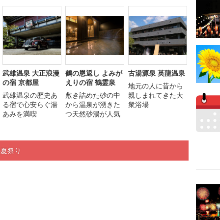
武雄温泉 大正浪漫
鶴の恩返し よみが
古湯源泉 英龍温泉
の宿 京都屋
えりの宿 鶴霊泉
地元の人に昔から
武雄温泉の歴史あ
敷き詰めた砂の中
親しまれてきた大
る宿で心安らぐ湯
から温泉が湧きた
衆浴場
あみを満喫
つ天然砂湯が人気
の夏祭り