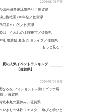
2026/08/06 更新
35回南波多納涼夏祭り／佐賀県
城山挽祗園710年祭／佐賀県
78回多久山笠／佐賀県
45回 うれしの土曜夜市／佐賀県
神社 夏越祭 夏詣 灯明ライブ／佐賀県
もっと見る
夏の人気イベントランキング
【佐賀県】
2026/08/06 更新
愛なる友 フィンセント～動くゴッホ展
佐賀)／佐賀県
賀城本丸の夏休み／佐賀県
のやきもの体験フェスタ 遊びと学びと