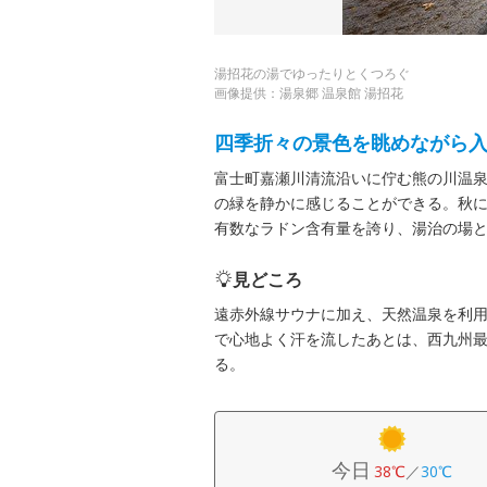
湯招花の湯でゆったりとくつろぐ
画像提供：湯泉郷 温泉館 湯招花
四季折々の景色を眺めながら
富士町嘉瀬川清流沿いに佇む熊の川温
の緑を静かに感じることができる。秋
有数なラドン含有量を誇り、湯治の場
見どころ
遠赤外線サウナに加え、天然温泉を利
で心地よく汗を流したあとは、西九州
る。
今日
38℃
／
30℃