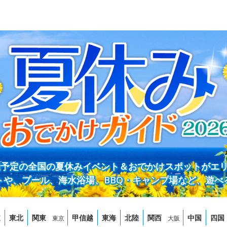
開催予定の全国の夏休みイベント＆おでかけスポットがエ
トや、プール、海水浴場、BBQ・キャンプ場など、遊べ
道
東北
関東
甲信越
東海
北陸
関西
中国
四国
東京
大阪