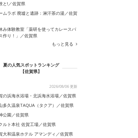
験と!／佐賀県
ームラボ 廃墟と遺跡：淋汗茶の湯／佐賀
休み体験教室「薬研を使ってカレースパ
ス作り！」／佐賀県
もっと見る
夏の人気スポットランキング
【佐賀県】
2026/08/06 更新
賀の浜海水浴場・北浜海水浴場／佐賀県
山多久温泉TAQUA（タクア）／佐賀県
神公園／佐賀県
クルト本社 佐賀工場／佐賀県
賀大和温泉ホテル アマンディ／佐賀県