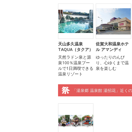
天山多久温泉
佐賀大和温泉ホテ
TAQUA（タクア）
ル アマンディ
天然ラドン泉と源
ゆったりのんび
泉100％温泉プー
り、心ゆくまで温
ルで1日満喫できる
泉を楽しむ
温泉リゾート
「湯泉郷 温泉館 湯招花」近く