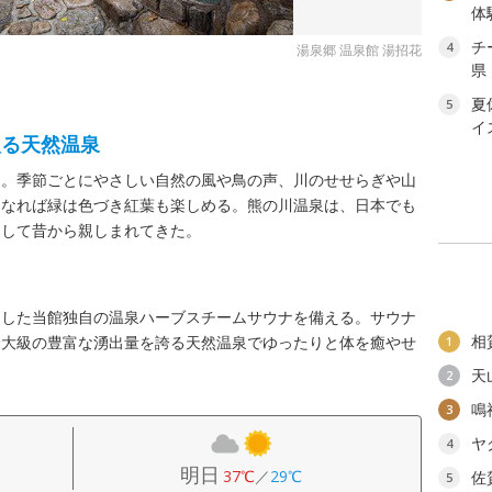
体
チ
4
湯泉郷 温泉館 湯招花
県
夏
5
イ
入る天然温泉
泉。季節ごとにやさしい自然の風や鳥の声、川のせせらぎや山
になれば緑は色づき紅葉も楽しめる。熊の川温泉は、日本でも
として昔から親しまれてきた。
用した当館独自の温泉ハーブスチームサウナを備える。サウナ
相
最大級の豊富な湧出量を誇る天然温泉でゆったりと体を癒やせ
1
天
2
鳴
3
ヤ
4
明日
37℃
／
29℃
佐
5