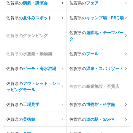
佐賀県の
演劇・講演会
佐賀県の
フェア
佐賀県の
夏休みスポット
佐賀県の
キャンプ場・BBQ場
佐賀県の
遊園地・テーマパー
佐賀県の
グランピング
ク
佐賀県の
水族館・動物園
佐賀県の
プール
佐賀県の
ビーチ・海水浴場
佐賀県の
温泉・スパリゾート
佐賀県の
アウトレット・ショ
佐賀県の
商業施設・百貨店
ッピングモール
佐賀県の
工場見学
佐賀県の
博物館・科学館
佐賀県の
美術館
佐賀県の
道の駅・SA/PA