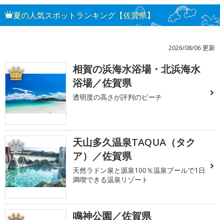
夏の人気スポットランキング【佐賀県】
2026/08/06 更新
相賀の浜海水浴場・北浜海水
1
浴場／佐賀県
透明度の高さが評判のビーチ
天山多久温泉TAQUA（タク
2
ア）／佐賀県
天然ラドン泉と源泉100％温泉プールで1日
満喫できる温泉リゾート
鳴神公園／佐賀県