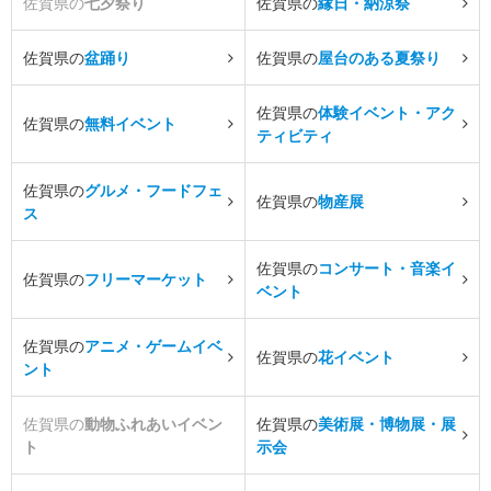
佐賀県の
七夕祭り
佐賀県の
縁日・納涼祭
佐賀県の
盆踊り
佐賀県の
屋台のある夏祭り
佐賀県の
体験イベント・アク
佐賀県の
無料イベント
ティビティ
佐賀県の
グルメ・フードフェ
佐賀県の
物産展
ス
佐賀県の
コンサート・音楽イ
佐賀県の
フリーマーケット
ベント
佐賀県の
アニメ・ゲームイベ
佐賀県の
花イベント
ント
佐賀県の
動物ふれあいイベン
佐賀県の
美術展・博物展・展
ト
示会