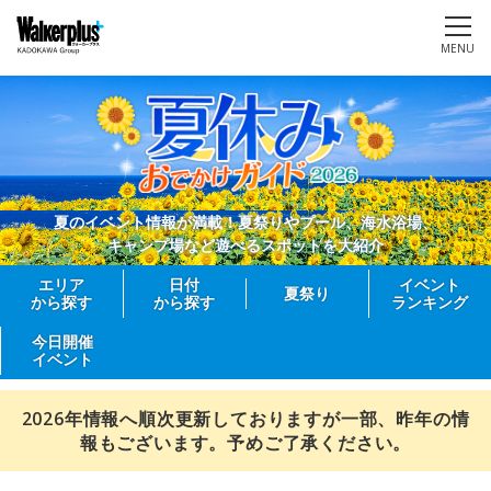
MENU
夏のイベント情報が満載！夏祭りやプール、海水浴場、
キャンプ場など遊べるスポットを大紹介
エリア
日付
イベント
夏祭り
から探す
から探す
ランキング
今日開催
イベント
2026年情報へ順次更新しておりますが一部、昨年の情
報もございます。予めご了承ください。