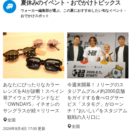
夏休みのイベント・おでかけトピックス
ウォーカー編集部が選ぶ、この夏におすすめしたい旬なイベント・
おでかけスポット
あなたにぴったりなカラー
今週末開幕！Ｊリーグのス
レンズをAIが診断！スペイン
タジアムグルメ約2000店舗
発アイウェアブランドなど
をガイドする食べログサー
「OWNDAYS」イチオシの
ビス「スタモグ」がローン
サングラスが続々リリース
チ！“おいしい”をスタジアム
観戦の入り口に
全国
全国
2026年8月4日 17:00
更新