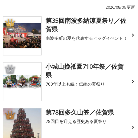
2026/08/06 更新
第35回南波多納涼夏祭り／佐
1
賀県
南波多町の夏を代表するビッグイベント！
小城山挽祗園710年祭／佐賀
2
県
700年以上も続く伝統の夏祭り
第78回多久山笠／佐賀県
3
78回目を迎える歴史ある夏祭り