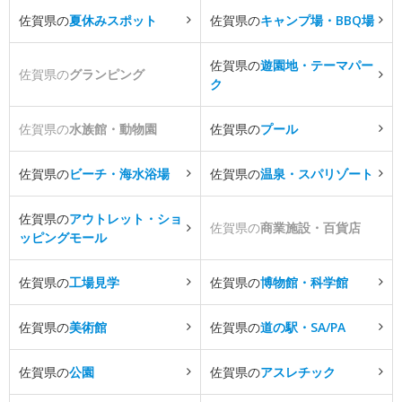
佐賀県の
夏休みスポット
佐賀県の
キャンプ場・BBQ場
佐賀県の
遊園地・テーマパー
佐賀県の
グランピング
ク
佐賀県の
水族館・動物園
佐賀県の
プール
佐賀県の
ビーチ・海水浴場
佐賀県の
温泉・スパリゾート
佐賀県の
アウトレット・ショ
佐賀県の
商業施設・百貨店
ッピングモール
佐賀県の
工場見学
佐賀県の
博物館・科学館
佐賀県の
美術館
佐賀県の
道の駅・SA/PA
佐賀県の
公園
佐賀県の
アスレチック