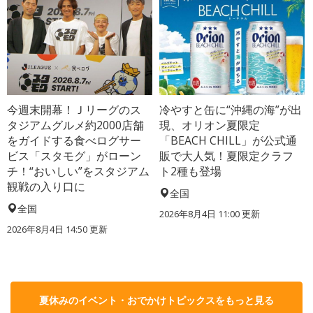
今週末開幕！Ｊリーグのス
冷やすと缶に“沖縄の海”が出
タジアムグルメ約2000店舗
現、オリオン夏限定
をガイドする食べログサー
「BEACH CHILL」が公式通
ビス「スタモグ」がローン
販で大人気！夏限定クラフ
チ！“おいしい”をスタジアム
ト2種も登場
観戦の入り口に
全国
全国
2026年8月4日 11:00
更新
2026年8月4日 14:50
更新
夏休みのイベント・おでかけトピックスをもっと見る