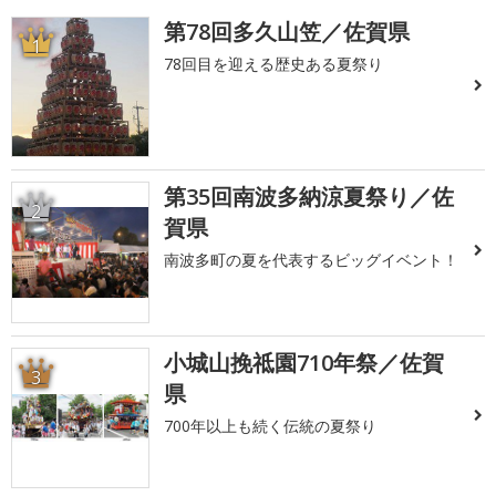
第78回多久山笠／佐賀県
1
78回目を迎える歴史ある夏祭り
第35回南波多納涼夏祭り／佐
2
賀県
南波多町の夏を代表するビッグイベント！
小城山挽祗園710年祭／佐賀
3
県
700年以上も続く伝統の夏祭り