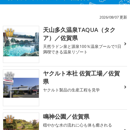
2026/08/07 更新
天山多久温泉TAQUA（タク
1
ア）／佐賀県
天然ラドン泉と源泉100％温泉プールで1日
満喫できる温泉リゾート
ヤクルト本社 佐賀工場／佐賀
2
県
ヤクルト製品の生産工程を見学
鳴神公園／佐賀県
3
穏やかな水の流れに心も体も癒される