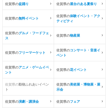
佐賀県の
盆踊り
佐賀県の
屋台のある夏祭り
佐賀県の
体験イベント・アク
佐賀県の
無料イベント
ティビティ
佐賀県の
グルメ・フードフェ
佐賀県の
物産展
ス
佐賀県の
コンサート・音楽イ
佐賀県の
フリーマーケット
ベント
佐賀県の
アニメ・ゲームイベ
佐賀県の
花イベント
ント
佐賀県の
動物ふれあいイベン
佐賀県の
美術展・博物展・展
ト
示会
佐賀県の
演劇・講演会
佐賀県の
フェア