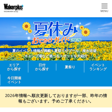
MENU
夏のイベント情報が満載！夏祭りやプール、海水浴場、
キャンプ場など遊べるスポットを大紹介
エリア
日付
イベント
夏祭り
から探す
から探す
ランキング
今日開催
イベント
2026年情報へ順次更新しておりますが一部、昨年の情
報もございます。予めご了承ください。