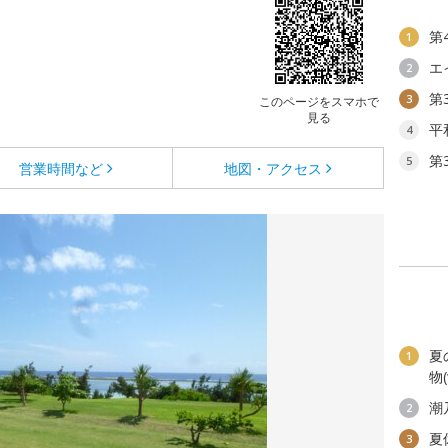
第
1
エ
2
第
3
このページをスマホで
見る
平
4
第
5
営業時間など
地図・アクセス
夏
1
物
潮
2
夏
3