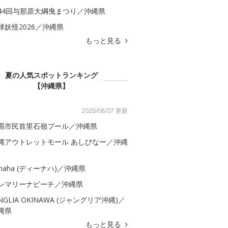
44回与那原大綱曳まつり／沖縄県
球妖怪2026／沖縄県
もっと見る
夏の人気スポットランキング
【沖縄県】
2026/08/07 更新
覇市民首里石嶺プール／沖縄県
縄アウトレットモール あしびなー／沖縄
-naha (ディーナハ)／沖縄県
ンマリーナビーチ／沖縄県
UNGLIA OKINAWA (ジャングリア沖縄)／
縄県
もっと見る