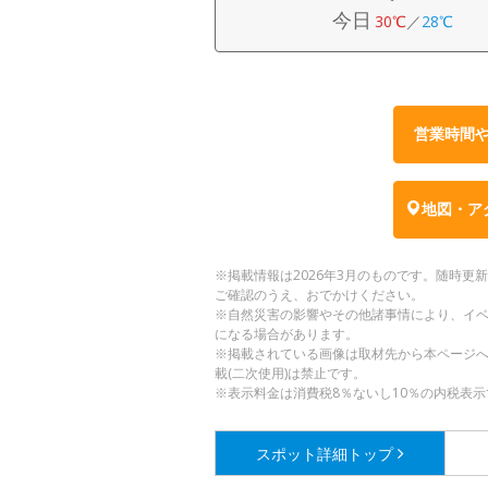
今日
30℃
／
28℃
営業時間
地図・ア
※掲載情報は2026年3月のものです。随時
ご確認のうえ、おでかけください。
※自然災害の影響やその他諸事情により、イ
になる場合があります。
※掲載されている画像は取材先から本ページ
載(二次使用)は禁止です。
※表示料金は消費税8％ないし10％の内税表示
スポット詳細
トップ