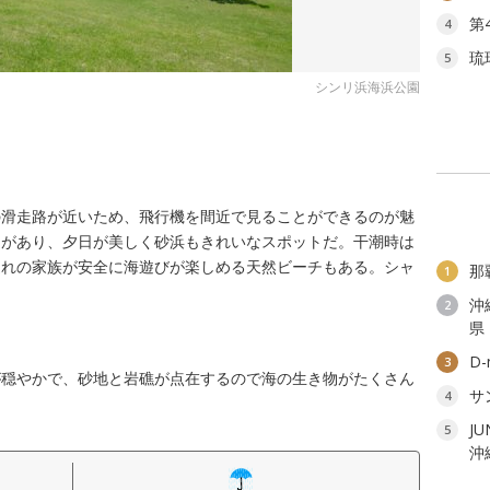
第
4
琉
5
シンリ浜海浜公園
の滑走路が近いため、飛行機を間近で見ることができるのが魅
チがあり、夕日が美しく砂浜もきれいなスポットだ。干潮時は
連れの家族が安全に海遊びが楽しめる天然ビーチもある。シャ
那
1
沖
2
県
D
3
が穏やかで、砂地と岩礁が点在するので海の生き物がたくさん
サ
4
J
5
沖