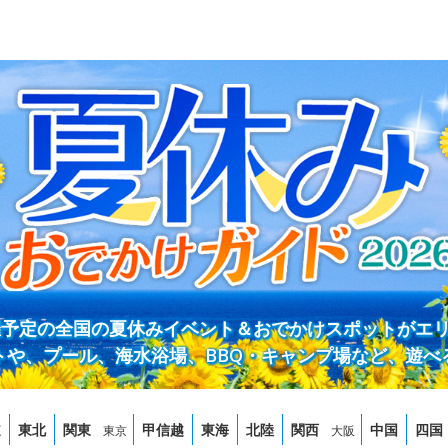
開催予定の全国の夏休みイベント＆おでかけスポットがエ
トや、プール、海水浴場、BBQ・キャンプ場など、遊べ
道
東北
関東
甲信越
東海
北陸
関西
中国
四国
東京
大阪