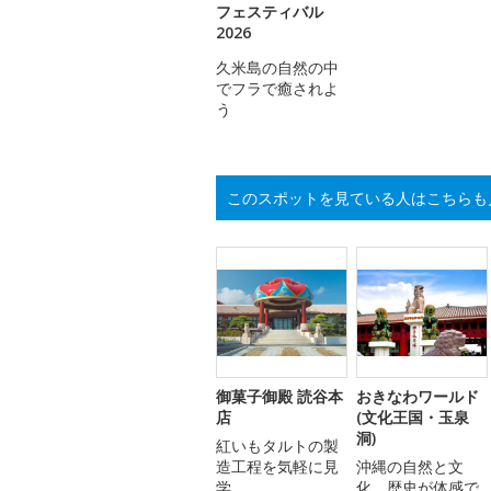
フェスティバル
2026
久米島の自然の中
でフラで癒されよ
う
このスポットを見ている人はこちらも
御菓子御殿 読谷本
おきなわワールド
店
(文化王国・玉泉
洞)
紅いもタルトの製
造工程を気軽に見
沖縄の自然と文
学
化、歴史が体感で