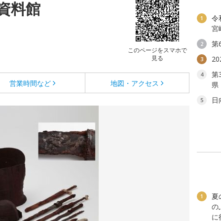
資料館
令
1
宮
第
2
このページをスマホで
見る
2
3
第
4
営業時間など
地図・アクセス
県
日
5
夏
1
の
に