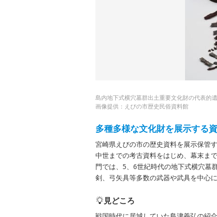
島内地下式横穴墓群出土重要文化財の代表的
画像提供：えびの市歴史民俗資料館
多種多様な文化財を展示する
宮崎県えびの市の歴史資料を展示保管
中世までの考古資料をはじめ、幕末ま
門では、5、6世紀時代の地下式横穴墓
剣、弓矢具等多数の武器や武具を中心
見どころ
戦国時代に居城していた島津義弘の紹介