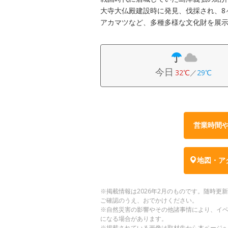
大寺大仏殿建設時に発見、伐採され、8
アカマツなど、多種多様な文化財を展
今日
32℃
／
29℃
営業時間
地図・ア
※掲載情報は2026年2月のものです。随時
ご確認のうえ、おでかけください。
※自然災害の影響やその他諸事情により、イ
になる場合があります。
※掲載されている画像は取材先から本ページ