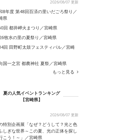
2026/08/07 更新
和8年度 第48回百済の里いだごろ祭り／
崎県
60回 都井岬火まつり／宮崎県
026牧水の里の夏祭り／宮崎県
34回 田野町太鼓フェスティバル／宮崎
向国一之宮 都農神社 夏祭／宮崎県
もっと見る
夏の人気イベントランキング
【宮崎県】
2026/08/07 更新
の特別企画展「なぜ？どうして？光と色
ふしぎな世界～この夏、光の正体を探し
行こう！～」／宮崎県