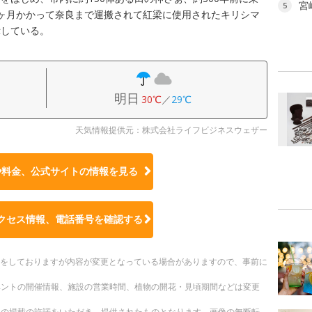
宮
5
ヶ月かかって奈良まで運搬されて紅梁に使用されたキリシマ
示している。
明日
30℃
／
29℃
天気情報提供元：株式会社ライフビジネスウェザー
や料金、公式サイトの
情報を見る
クセス情報、電話番号を確認する
更新をしておりますが内容が変更となっている場合がありますので、事前に
ベントの開催情報、施設の営業時間、植物の開花・見頃期間などは変更
への掲載の許諾をいただき、提供されたものとなります。画像の無断転