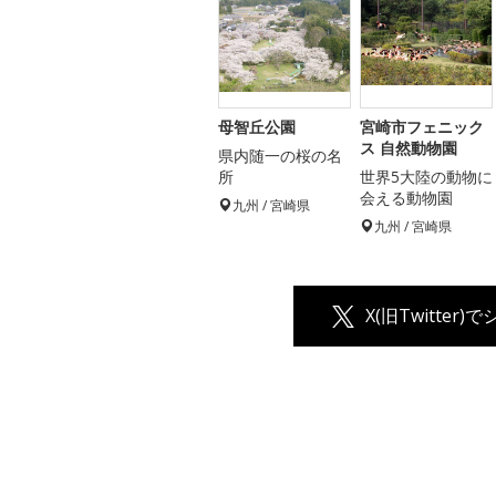
母智丘公園
宮崎市フェニック
ス 自然動物園
県内随一の桜の名
所
世界5大陸の動物に
会える動物園
九州 / 宮崎県
九州 / 宮崎県
X(旧Twitter)