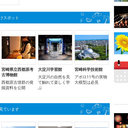
けスポット
宮崎県立西都原考
大淀川学習館
宮崎科学技術館
古博物館
大淀川の自然を見
アポロ11号の実物
西都原古墳群の発
て触れて楽しく学
大模型は必見
掘資料を公開
ぶ
見ています