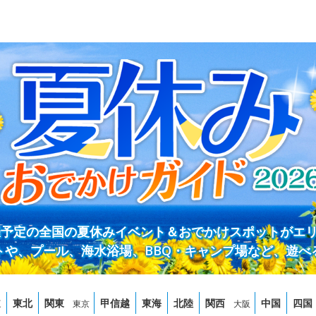
開催予定の全国の夏休みイベント＆おでかけスポットがエ
トや、プール、海水浴場、BBQ・キャンプ場など、遊べ
道
東北
関東
甲信越
東海
北陸
関西
中国
四国
東京
大阪