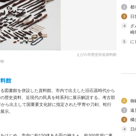
都
2
日
3
ざ
4
崎
に
5
えびの市歴史民俗資料館
遺物
資料館
する図書館を併設した資料館。市内で出土した旧石器時代から
での歴史資料、近現代の民具を時系列に展示解説する。考古部
御
1
群から出土して国重要文化財に指定された甲冑や刀剣、蛇行
遠
2
に展示。
橘
3
日
4
をはじめ、市内に約150体ある田の神さぁ、約300年前に東