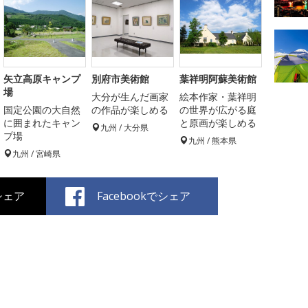
矢立高原キャンプ
別府市美術館
葉祥明阿蘇美術館
場
大分が生んだ画家
絵本作家・葉祥明
国定公園の大自然
の作品が楽しめる
の世界が広がる庭
に囲まれたキャン
と原画が楽しめる
九州 / 大分県
プ場
九州 / 熊本県
九州 / 宮崎県
でシェア
Facebookでシェア