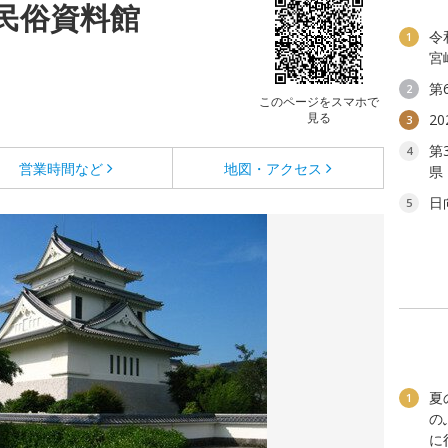
民俗資料館
令
1
宮
第
2
このページをスマホで
見る
2
3
第
4
営業時間など
地図・アクセス
県
日
5
夏
1
の
に