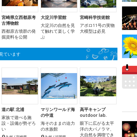
宮崎県立西都原考
大淀川学習館
宮崎科学技術館
古博物館
大淀川の自然を見
アポロ11号の実物
西都原古墳群の発
て触れて楽しく学
大模型は必見
掘資料を公開
ぶ
見ています
道の駅 北浦
マリンワールド海
高平キャンプ
の中道
outdoor lab.
家族で遊べる施
設・設備が勢ぞろ
海そのままの迫力
眼下に広がる太平
い
の水族館
洋の大パノラマ、
大自然を満喫でき
九州 / 宮崎県
九州 / 福岡県