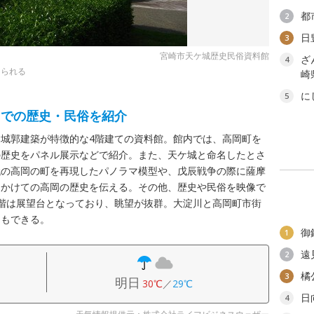
都
2
日
3
宮崎市天ケ城歴史民俗資料館
ざ
4
知られる
崎
に
5
までの歴史・民俗を紹介
城郭建築が特徴的な4階建ての資料館。館内では、高岡町を
の歴史をパネル展示などで紹介。また、天ケ城と命名したとさ
代の高岡の町を再現したパノラマ模型や、戊辰戦争の際に薩摩
にかけての高岡の歴史を伝える。その他、歴史や民俗を映像で
階は展望台となっており、眺望が抜群。大淀川と高岡町市街
ともできる。
御
1
遠
2
橘
3
明日
30℃
／
29℃
日
4