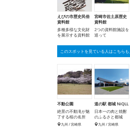
えびの市歴史民俗
宮崎市佐土原歴史
資料館
資料館
多種多様な文化財
2つの資料館施設を
を展示する資料館
巡って
このスポットを見ている人はこちらも
不動公園
道の駅 都城 NiQLL
絶景の不動滝が魅
日本一の肉と焼酎
了する桜の名所
のふるさと都城
九州 / 宮崎県
九州 / 宮崎県