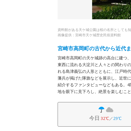
資料館がある天ケ城公園は桜の名所としても
画像提供：宮崎市天ケ城歴史民俗資料館
宮崎市高岡町の古代から近代
宮崎市高岡町の天ケ城跡の高台に建つ、
東西に流れる大淀川と人々との関わり
れる島津義弘の人形とともに、江戸時
藩兵が掲げた隊旗などを展示し、近世
紹介するファンタビューなどもある。4
地を眼下に見下ろし、絶景を楽しむこ
今日
32℃
／
29℃