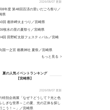
2026/08/07 更新
和8年度 第48回百済の里いだごろ祭り／
崎県
60回 都井岬火まつり／宮崎県
026牧水の里の夏祭り／宮崎県
34回 田野町太鼓フェスティバル／宮崎
向国一之宮 都農神社 夏祭／宮崎県
もっと見る
夏の人気イベントランキング
【宮崎県】
2026/08/07 更新
の特別企画展「なぜ？どうして？光と色
ふしぎな世界～この夏、光の正体を探し
行こう！～」／宮崎県