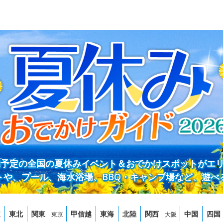
開催予定の全国の夏休みイベント＆おでかけスポットがエ
トや、プール、海水浴場、BBQ・キャンプ場など、遊べ
道
東北
関東
甲信越
東海
北陸
関西
中国
四国
東京
大阪