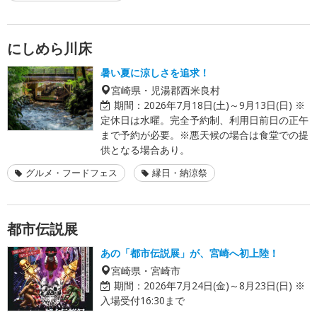
にしめら川床
暑い夏に涼しさを追求！
宮崎県・児湯郡西米良村
期間：
2026年7月18日(土)～9月13日(日) ※
定休日は水曜。完全予約制、利用日前日の正午
まで予約が必要。※悪天候の場合は食堂での提
供となる場合あり。
グルメ・フードフェス
縁日・納涼祭
都市伝説展
あの「都市伝説展」が、宮崎へ初上陸！
宮崎県・宮崎市
期間：
2026年7月24日(金)～8月23日(日) ※
入場受付16:30まで