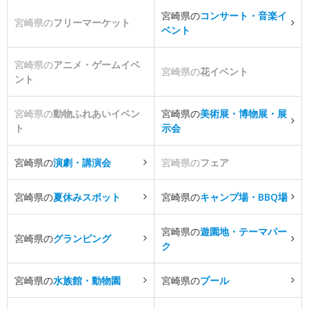
宮崎県の
コンサート・音楽イ
宮崎県の
フリーマーケット
ベント
宮崎県の
アニメ・ゲームイベ
宮崎県の
花イベント
ント
宮崎県の
動物ふれあいイベン
宮崎県の
美術展・博物展・展
ト
示会
宮崎県の
演劇・講演会
宮崎県の
フェア
宮崎県の
夏休みスポット
宮崎県の
キャンプ場・BBQ場
宮崎県の
遊園地・テーマパー
宮崎県の
グランピング
ク
宮崎県の
水族館・動物園
宮崎県の
プール