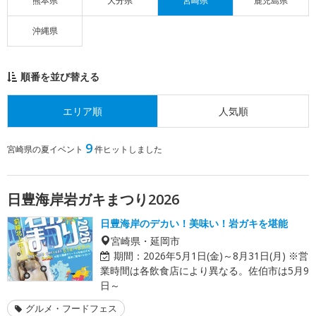
熊本県
大分県
宮崎県
鹿児島県
沖縄県
順番を並び替える
エリア順
人気順
9
宮崎県の夏イベント
件ヒットしました
日豊海岸岩ガキまつり2026
日豊海岸のデカい！美味い！岩ガキを堪能
宮崎県・延岡市
期間：
2026年5月1日(金)～8月31日(月) ※営
業時間は各飲食店により異なる。佐伯市は5月9
日～
グルメ・フードフェス