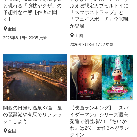
と現れる「腕枕ヤクザ」の
ぷえぼ限定カプセルトイに
予想外な生態【作者に聞
「スマホストラップ」と
く】
「フェイスポーチ」全10種
が登場
全国
全国
2026年8月8日 20:35
更新
2026年8月8日 17:22
更新
関西の日帰り温泉37選！夏
【映画ランキング】『スパ
の琵琶湖や有馬でリフレッ
イダーマン』シリーズ最高
シュしよう
発進で初登場V！『ちいか
わ』は2位、新作3本がラン
全国
クイン