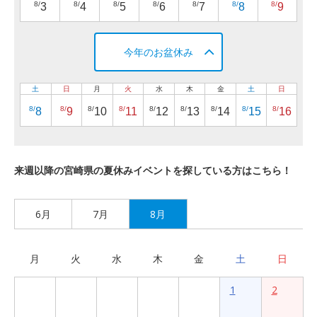
8/
8/
8/
8/
8/
8/
8/
3
4
5
6
7
8
9
今年のお盆休み
土
日
月
火
水
木
金
土
日
8/
8/
8/
8/
8/
8/
8/
8/
8/
8
9
10
11
12
13
14
15
16
来週以降の宮崎県の夏休みイベントを探している方はこちら！
6月
7月
8月
月
火
水
木
金
土
日
1
2