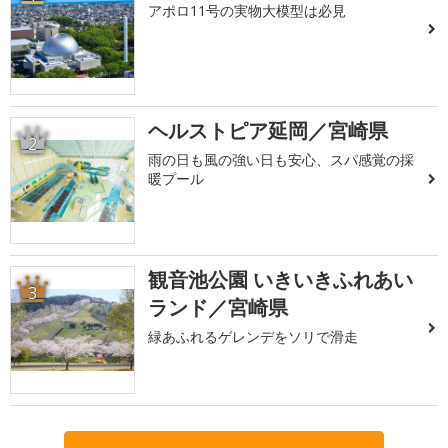
アポロ11号の実物大模型は必見
ヘルストピア延岡／宮崎県
2
雨の日も風の強い日も安心、スパ感覚の採
暖プール
観音池公園 いきいきふれあい
3
ランド／宮崎県
緑あふれるゲレンデをソリで滑走