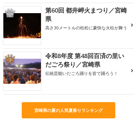
第60回 都井岬火まつり／宮崎
2
県
高さ30メートルの柱松に豪快な火柱が舞う
令和8年度 第48回百済の里い
3
だごろ祭り／宮崎県
伝統芸能いだごろ踊りを皆で踊ろう！
宮崎県の夏の人気夏祭りランキング