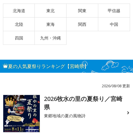
北海道
東北
関東
甲信越
北陸
東海
関西
中国
四国
九州・沖縄
夏の人気夏祭りランキング【宮崎県】
2026/08/08 更新
2026牧水の里の夏祭り／宮崎
1
県
東郷地域の夏の風物詩