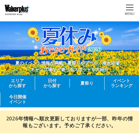
MENU
夏のイベント情報が満載！夏祭りやプール、海水浴場、
キャンプ場など遊べるスポットを大紹介
エリア
日付
イベント
夏祭り
から探す
から探す
ランキング
今日開催
イベント
2026年情報へ順次更新しておりますが一部、昨年の情
報もございます。予めご了承ください。