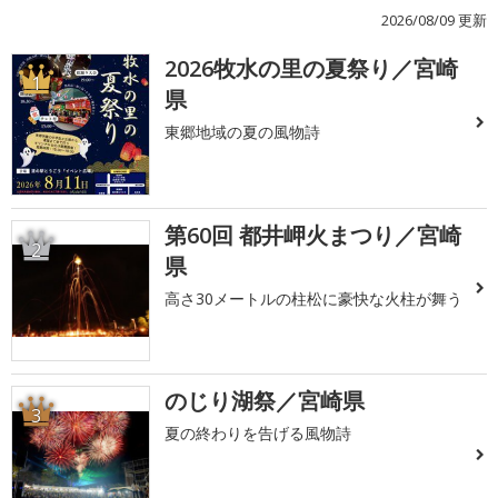
2026/08/09 更新
2026牧水の里の夏祭り／宮崎
1
県
東郷地域の夏の風物詩
第60回 都井岬火まつり／宮崎
2
県
高さ30メートルの柱松に豪快な火柱が舞う
のじり湖祭／宮崎県
3
夏の終わりを告げる風物詩