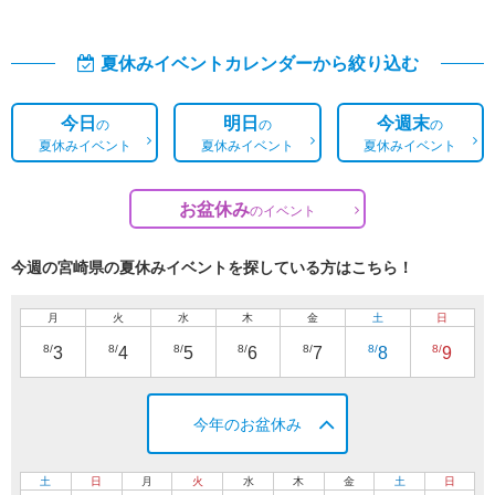
夏休みイベントカレンダーから絞り込む
今日
明日
今週末
の
の
の
夏休みイベント
夏休みイベント
夏休みイベント
お盆休み
の
イベント
今週の宮崎県の夏休みイベントを探している方はこちら！
月
火
水
木
金
土
日
8/
8/
8/
8/
8/
8/
8/
3
4
5
6
7
8
9
今年のお盆休み
土
日
月
火
水
木
金
土
日