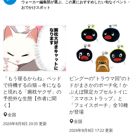
ウォーカー編集部が選ぶ、この夏におすすめしたい旬なイベント・
おでかけスポット
「もう寝るからね」ベッド
ピングーの“トラウマ回”のト
で待機する白猫→冬になる
ドがまさかのポーチ化！か
と現れる「腕枕ヤクザ」の
ぷえぼ限定カプセルトイに
予想外な生態【作者に聞
「スマホストラップ」と
く】
「フェイスポーチ」全10種
が登場
全国
全国
2026年8月8日 20:35
更新
2026年8月8日 17:22
更新