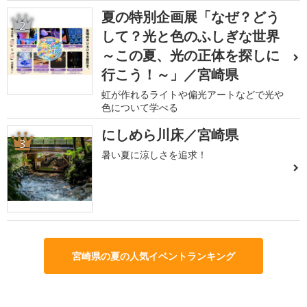
夏の特別企画展「なぜ？どう
2
して？光と色のふしぎな世界
～この夏、光の正体を探しに
行こう！～」／宮崎県
虹が作れるライトや偏光アートなどで光や
色について学べる
にしめら川床／宮崎県
3
暑い夏に涼しさを追求！
宮崎県の夏の人気イベントランキング