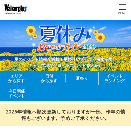
MENU
夏のイベント情報が満載！夏祭りやプール、海水浴場、
キャンプ場など遊べるスポットを大紹介
エリア
日付
イベント
夏祭り
から探す
から探す
ランキング
今日開催
イベント
2026年情報へ順次更新しておりますが一部、昨年の情
報もございます。予めご了承ください。