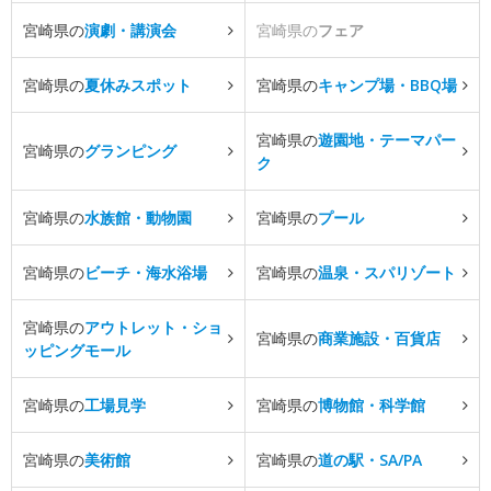
宮崎県の
演劇・講演会
宮崎県の
フェア
宮崎県の
夏休みスポット
宮崎県の
キャンプ場・BBQ場
宮崎県の
遊園地・テーマパー
宮崎県の
グランピング
ク
宮崎県の
水族館・動物園
宮崎県の
プール
宮崎県の
ビーチ・海水浴場
宮崎県の
温泉・スパリゾート
宮崎県の
アウトレット・ショ
宮崎県の
商業施設・百貨店
ッピングモール
宮崎県の
工場見学
宮崎県の
博物館・科学館
宮崎県の
美術館
宮崎県の
道の駅・SA/PA