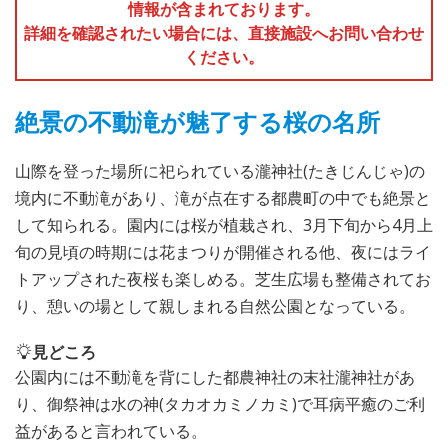
情報が含まれております。
詳細を確認されたい場合には、直接施設へお問い合わせ
ください。
絶景の不動滝が魅了する桜の名所
山際を登った場所に祀られている瀧神社(たきじんじゃ)の
境内に不動滝があり、滝が点在する都農町の中でも絶景と
して知られる。園内には桜が植栽され、3月下旬から4月上
旬の見頃の時期には花まつりが開催される他、夜にはライ
トアップされた夜桜も楽しめる。芝生広場も整備されてお
り、憩いの場として親しまれる自然公園となっている。
見どころ
公園内には不動滝を背にした都農神社の末社瀧神社があ
り、御祭神は水の神(タカオカミノカミ)で耳病平癒のご利
益があると言われている。