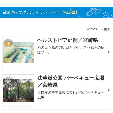
夏の人気スポットランキング【宮崎県】
2026/08/09 更新
ヘルストピア延岡／宮崎県
1
雨の日も風の強い日も安心、スパ感覚の採
暖プール
法華嶽公園 バーベキュー広場
2
／宮崎県
大自然の中で気軽に楽しめるバーベキュー
広場