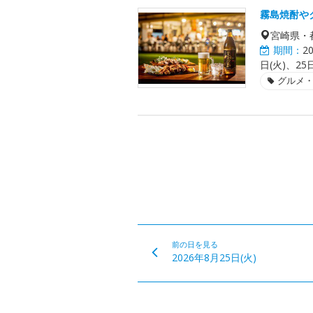
霧島焼酎や
宮崎県・
期間：
2
日(火)、25
グルメ
前の日を見る
2026年8月25日(火)