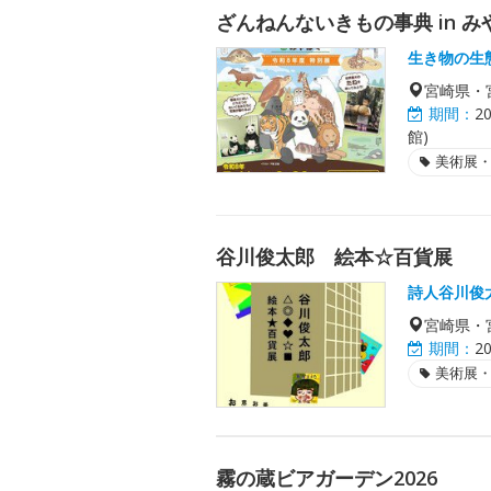
ざんねんないきもの事典 in み
生き物の生
宮崎県・
期間：
2
館)
美術展
谷川俊太郎 絵本☆百貨展
詩人谷川俊
宮崎県・
期間：
2
美術展
霧の蔵ビアガーデン2026