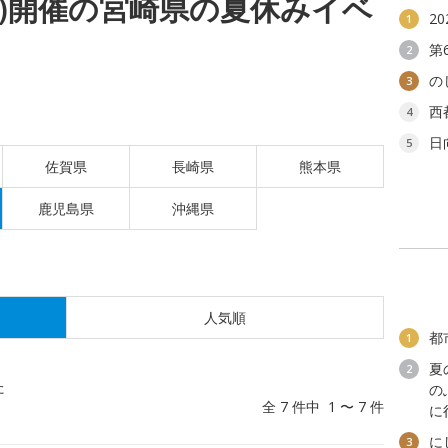
(水)開催の宮崎県の夏休みイベ
2
1
第
2
の
3
西
4
日
5
佐賀県
長崎県
熊本県
鹿児島県
沖縄県
人気順
都
1
夏
2
た
の
全 7 件中 1 〜 7 件
に
に
3