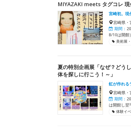
MIYAZAKI meets タグコ
宮崎初。現
宮崎県・
期間：
2
8/10は開館
美術展
夏の特別企画展「なぜ？どう
体を探しに行こう！～」
虹が作れる
宮崎県・
期間：
2
は開館し翌平
体験イ