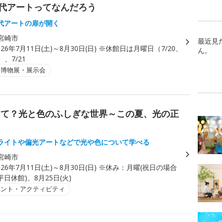
レ 現代アートってなんだろう
代アートの扉が開く
宮崎市
最近見
026年7月11日(土)～8月30日(日) ※休館日は月曜日（7/20、
ん。
）、7/21
・博物展・展示会
して？光と色のふしぎな世界～この夏、光の正
ライトや偏光アートなどで光や色について学べる
宮崎市
026年7月11日(土)～8月30日(日) ※休み：月曜(祝日の場合
日休館)、8月25日(火)
ベント・アクティビティ