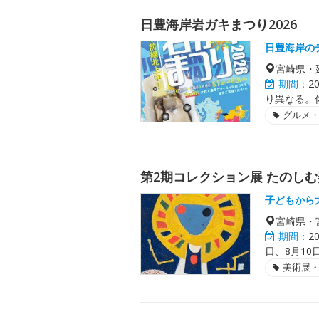
日豊海岸岩ガキまつり2026
日豊海岸の
宮崎県・
期間：
2
り異なる。
グルメ
第2期コレクション展 たのし
子どもから
宮崎県・
期間：
2
日、8月10
美術展