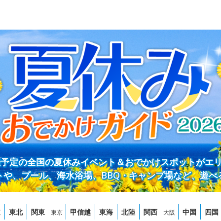
開催予定の全国の夏休みイベント＆おでかけスポットがエ
トや、プール、海水浴場、BBQ・キャンプ場など、遊べ
道
東北
関東
甲信越
東海
北陸
関西
中国
四国
東京
大阪