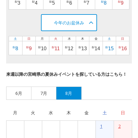
8/
8/
8/
8/
8/
8/
8/
3
4
5
6
7
8
9
今年のお盆休み
土
日
月
火
水
木
金
土
日
8/
8/
8/
8/
8/
8/
8/
8/
8/
8
9
10
11
12
13
14
15
16
来週以降の宮崎県の夏休みイベントを探している方はこちら！
6月
7月
8月
月
火
水
木
金
土
日
1
2