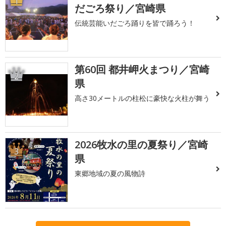
1
だごろ祭り／宮崎県
伝統芸能いだごろ踊りを皆で踊ろう！
第60回 都井岬火まつり／宮崎
2
県
高さ30メートルの柱松に豪快な火柱が舞う
2026牧水の里の夏祭り／宮崎
3
県
東郷地域の夏の風物詩