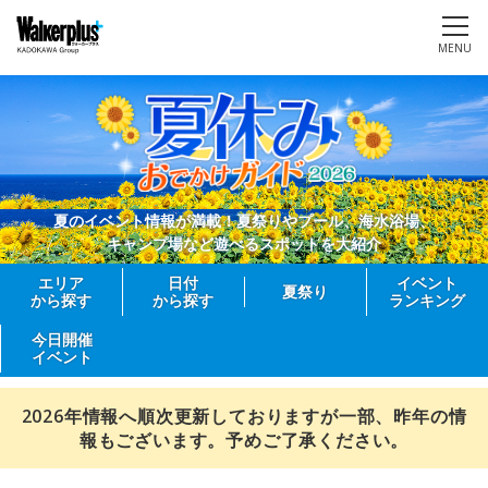
MENU
夏のイベント情報が満載！夏祭りやプール、海水浴場、
キャンプ場など遊べるスポットを大紹介
エリア
日付
イベント
夏祭り
から探す
から探す
ランキング
今日開催
イベント
2026年情報へ順次更新しておりますが一部、昨年の情
報もございます。予めご了承ください。