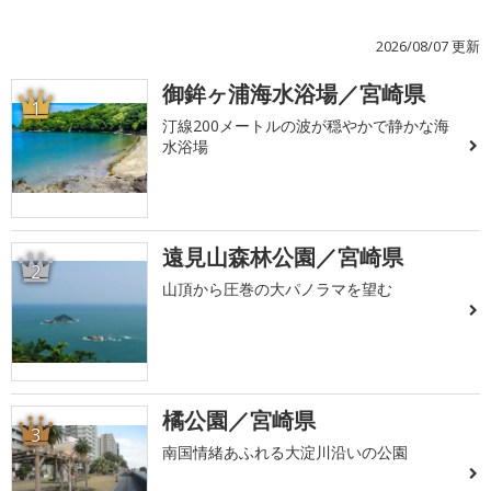
2026/08/07 更新
御鉾ヶ浦海水浴場／宮崎県
1
汀線200メートルの波が穏やかで静かな海
水浴場
遠見山森林公園／宮崎県
2
山頂から圧巻の大パノラマを望む
橘公園／宮崎県
3
南国情緒あふれる大淀川沿いの公園