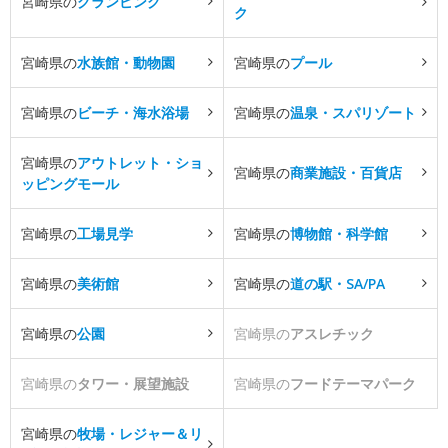
宮崎県の
グランピング
ク
宮崎県の
水族館・動物園
宮崎県の
プール
宮崎県の
ビーチ・海水浴場
宮崎県の
温泉・スパリゾート
宮崎県の
アウトレット・ショ
宮崎県の
商業施設・百貨店
ッピングモール
宮崎県の
工場見学
宮崎県の
博物館・科学館
宮崎県の
美術館
宮崎県の
道の駅・SA/PA
宮崎県の
公園
宮崎県の
アスレチック
宮崎県の
タワー・展望施設
宮崎県の
フードテーマパーク
宮崎県の
牧場・レジャー＆リ