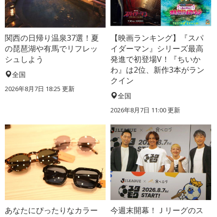
関西の日帰り温泉37選！夏
【映画ランキング】『スパ
の琵琶湖や有馬でリフレッ
イダーマン』シリーズ最高
シュしよう
発進で初登場V！『ちいか
わ』は2位、新作3本がラン
全国
クイン
2026年8月7日 18:25
更新
全国
2026年8月7日 11:00
更新
あなたにぴったりなカラー
今週末開幕！Ｊリーグのス