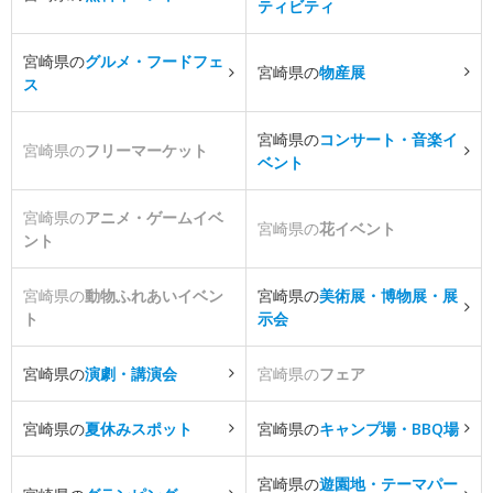
ティビティ
宮崎県の
グルメ・フードフェ
宮崎県の
物産展
ス
宮崎県の
コンサート・音楽イ
宮崎県の
フリーマーケット
ベント
宮崎県の
アニメ・ゲームイベ
宮崎県の
花イベント
ント
宮崎県の
動物ふれあいイベン
宮崎県の
美術展・博物展・展
ト
示会
宮崎県の
演劇・講演会
宮崎県の
フェア
宮崎県の
夏休みスポット
宮崎県の
キャンプ場・BBQ場
宮崎県の
遊園地・テーマパー