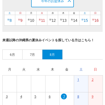
今年のお盆休み
土
日
月
火
水
木
金
土
日
8/
8/
8/
8/
8/
8/
8/
8/
8/
8
9
10
11
12
13
14
15
16
来週以降の沖縄県の夏休みイベントを探している方はこちら！
6月
7月
8月
月
火
水
木
金
土
日
1
2
3
4
5
6
7
8
9