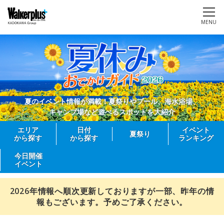
MENU
夏のイベント情報が満載！夏祭りやプール、海水浴場、
キャンプ場など遊べるスポットを大紹介
エリア
日付
イベント
夏祭り
から探す
から探す
ランキング
今日開催
イベント
2026年情報へ順次更新しておりますが一部、昨年の情
報もございます。予めご了承ください。