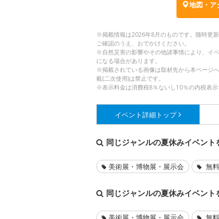
地図・ア
※掲載情報は2026年8月のものです。随時
ご確認のうえ、おでかけください。
※自然災害の影響やその他諸事情により、イ
になる場合があります。
※掲載されている画像は取材先から本ページ
載(二次使用)は禁止です。
※表示料金は消費税8％ないし10％の内税表示
イベント詳細
トップ
同じジャンルの夏休みイベント
美術展・博物展・展示会
無料
同じジャンルの夏休みイベント
美術展・博物展・展示会
無料