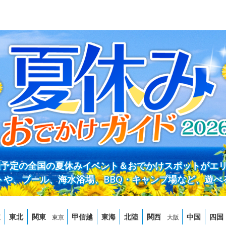
開催予定の全国の夏休みイベント＆おでかけスポットがエ
トや、プール、海水浴場、BBQ・キャンプ場など、遊べ
道
東北
関東
甲信越
東海
北陸
関西
中国
四国
東京
大阪