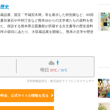
の歴史
蔵品展、国宝「平城宮木簡」等を展示した特別展など、60回
、夏目漱石や中村汀女など熊本ゆかりの文学者たちの資料を収
また、併設する熊本県立図書館が所蔵する古文書等の歴史資料
周年の節目にあたり、大収蔵品展を開催し、熊本の文学や歴史
明日
35℃
／
30℃
天気情報提供元：株式会社ライフビジネスウェザー
や料金、公式サイトの
情報を見る