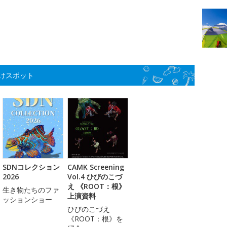
けスポット
SDNコレクション
CAMK Screening
2026
Vol.4 ひびのこづ
え 《ROOT：根》
生き物たちのファ
上演資料
ッションショー
ひびのこづえ
《ROOT：根》を