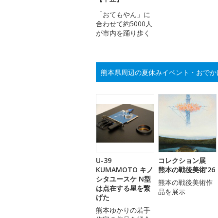
「おてもやん」に
合わせて約5000人
が市内を踊り歩く
熊本県周辺の夏休みイベント・おでか
U-39
コレクション展
KUMAMOTO キノ
熊本の戦後美術'26
シタユースケ N型
熊本の戦後美術作
は点在する星を繋
品を展示
げた
熊本ゆかりの若手