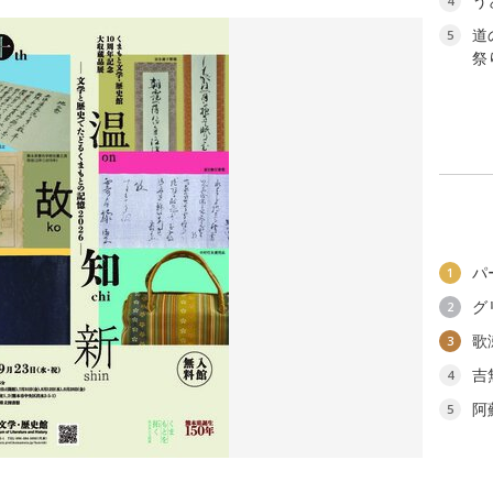
う
4
道
5
祭り
パ
1
グ
2
歌
3
吉
4
阿
5