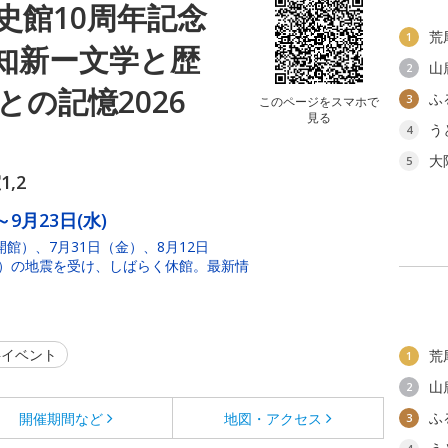
史館10周年記念
荒
1
知新ー文学と歴
山
2
の記憶2026
ふ
3
このページをスマホで
見る
う
4
大
5
,2
～9月23日(水)
開館）、7月31日（金）、8月12日
（火）の地震を受け、しばらく休館。最新情
イベント
荒
1
山
2
ふ
開催期間など
地図・アクセス
3