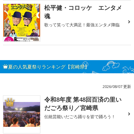
松平健・コロッケ エンタメ
魂
歌って笑って大満足！最強エンタメ降臨
夏の人気夏祭りランキング【宮崎県】
2026/08/07 更新
令和8年度 第48回百済の里い
1
だごろ祭り／宮崎県
伝統芸能いだごろ踊りを皆で踊ろう！