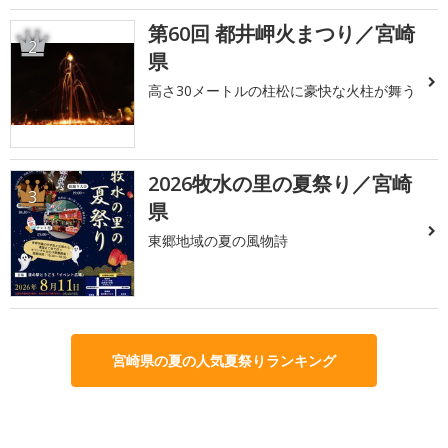
第60回 都井岬火まつり／宮崎
2
県
高さ30メートルの柱松に豪快な火柱が舞う
2026牧水の里の夏祭り／宮崎
3
県
東郷地域の夏の風物詩
宮崎県の夏の人気夏祭りランキング