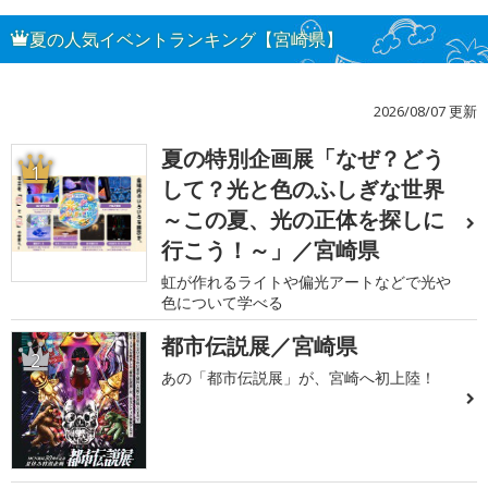
夏の人気イベントランキング【宮崎県】
2026/08/07 更新
夏の特別企画展「なぜ？どう
1
して？光と色のふしぎな世界
～この夏、光の正体を探しに
行こう！～」／宮崎県
虹が作れるライトや偏光アートなどで光や
色について学べる
都市伝説展／宮崎県
2
あの「都市伝説展」が、宮崎へ初上陸！