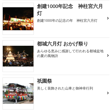
創建1000年記念 神柱宮六月
灯
創建1000年の記念の年 神柱宮六月灯
都城六月灯 おかげ祭り
あらゆる恵みに感謝して行われる都城盆地
の夏の風物詩
祇園祭
美しく装飾された山車と御神幸行列