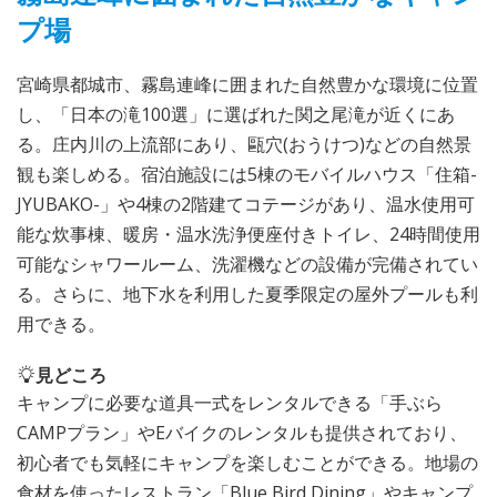
プ場
宮崎県都城市、霧島連峰に囲まれた自然豊かな環境に位置
し、「日本の滝100選」に選ばれた関之尾滝が近くにあ
る。庄内川の上流部にあり、甌穴(おうけつ)などの自然景
観も楽しめる。宿泊施設には5棟のモバイルハウス「住箱-
JYUBAKO-」や4棟の2階建てコテージがあり、温水使用可
能な炊事棟、暖房・温水洗浄便座付きトイレ、24時間使用
可能なシャワールーム、洗濯機などの設備が完備されてい
る。さらに、地下水を利用した夏季限定の屋外プールも利
用できる。
見どころ
キャンプに必要な道具一式をレンタルできる「手ぶら
CAMPプラン」やEバイクのレンタルも提供されており、
初心者でも気軽にキャンプを楽しむことができる。地場の
食材を使ったレストラン「Blue Bird Dining」やキャンプ