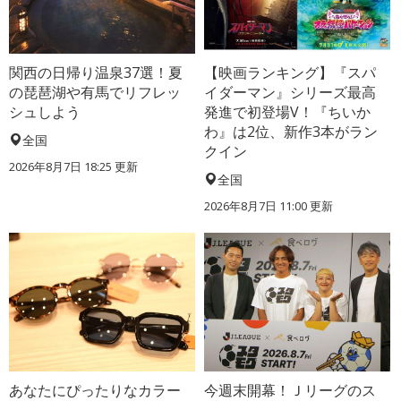
関西の日帰り温泉37選！夏
【映画ランキング】『スパ
の琵琶湖や有馬でリフレッ
イダーマン』シリーズ最高
シュしよう
発進で初登場V！『ちいか
わ』は2位、新作3本がラン
全国
クイン
2026年8月7日 18:25
更新
全国
2026年8月7日 11:00
更新
あなたにぴったりなカラー
今週末開幕！Ｊリーグのス