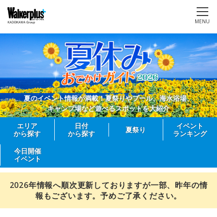
MENU
夏のイベント情報が満載！夏祭りやプール、海水浴場、
キャンプ場など遊べるスポットを大紹介
エリア
日付
イベント
夏祭り
から探す
から探す
ランキング
今日開催
イベント
2026年情報へ順次更新しておりますが一部、昨年の情
報もございます。予めご了承ください。