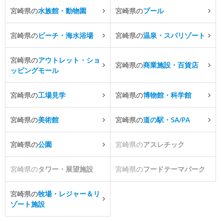
宮崎県の
水族館・動物園
宮崎県の
プール
宮崎県の
ビーチ・海水浴場
宮崎県の
温泉・スパリゾート
宮崎県の
アウトレット・ショ
宮崎県の
商業施設・百貨店
ッピングモール
宮崎県の
工場見学
宮崎県の
博物館・科学館
宮崎県の
美術館
宮崎県の
道の駅・SA/PA
宮崎県の
公園
宮崎県の
アスレチック
宮崎県の
タワー・展望施設
宮崎県の
フードテーマパーク
宮崎県の
牧場・レジャー＆リ
ゾート施設