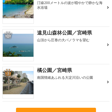
汀線200メートルの波が穏やかで静かな海
水浴場
遠見山森林公園／宮崎県
2
山頂から圧巻の大パノラマを望む
橘公園／宮崎県
3
南国情緒あふれる大淀川沿いの公園