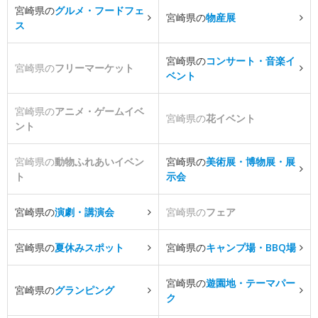
宮崎県の
グルメ・フードフェ
宮崎県の
物産展
ス
宮崎県の
コンサート・音楽イ
宮崎県の
フリーマーケット
ベント
宮崎県の
アニメ・ゲームイベ
宮崎県の
花イベント
ント
宮崎県の
動物ふれあいイベン
宮崎県の
美術展・博物展・展
ト
示会
宮崎県の
演劇・講演会
宮崎県の
フェア
宮崎県の
夏休みスポット
宮崎県の
キャンプ場・BBQ場
宮崎県の
遊園地・テーマパー
宮崎県の
グランピング
ク