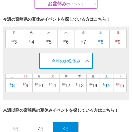
お盆休み
の
イベント
今週の宮崎県の夏休みイベントを探している方はこちら！
月
火
水
木
金
土
日
8/
8/
8/
8/
8/
8/
8/
3
4
5
6
7
8
9
今年のお盆休み
土
日
月
火
水
木
金
土
日
8/
8/
8/
8/
8/
8/
8/
8/
8/
8
9
10
11
12
13
14
15
16
来週以降の宮崎県の夏休みイベントを探している方はこちら！
6月
7月
8月