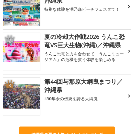
沖縄県
特別な体験を潮乃森ビーチフェスタで！
夏の冷却大作戦2026 うんこ恐
2
竜VS巨大生物(沖縄)／沖縄県
うんこ恐竜と力を合わせて「うんこミュー
ジアム」の危機を救う体験を楽しめる
第44回与那原大綱曳まつり／
3
沖縄県
450年余の伝統を誇る大綱曳