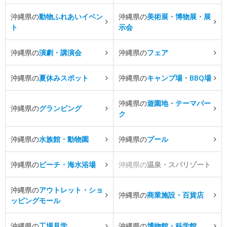
沖縄県の
動物ふれあいイベン
沖縄県の
美術展・博物展・展
ト
示会
沖縄県の
演劇・講演会
沖縄県の
フェア
沖縄県の
夏休みスポット
沖縄県の
キャンプ場・BBQ場
沖縄県の
遊園地・テーマパー
沖縄県の
グランピング
ク
沖縄県の
水族館・動物園
沖縄県の
プール
沖縄県の
ビーチ・海水浴場
沖縄県の
温泉・スパリゾート
沖縄県の
アウトレット・ショ
沖縄県の
商業施設・百貨店
ッピングモール
沖縄県の
工場見学
沖縄県の
博物館・科学館