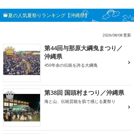
夏の人気夏祭りランキング【沖縄県】
2026/08/08 更新
第44回与那原大綱曳まつり／
1
沖縄県
450年余の伝統を誇る大綱曳
第38回 国頭村まつり／沖縄県
2
海と山、伝統芸能を肌で感じる夏祭り