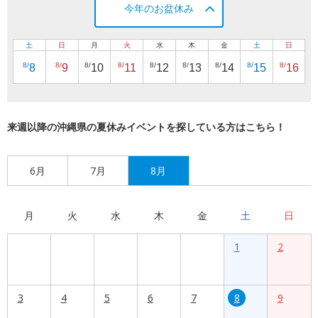
今年のお盆休み
土
日
月
火
水
木
金
土
日
8/
8/
8/
8/
8/
8/
8/
8/
8/
8
9
10
11
12
13
14
15
16
来週以降の沖縄県の夏休みイベントを探している方はこちら！
6月
7月
8月
月
火
水
木
金
土
日
1
2
3
4
5
6
7
8
9