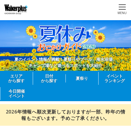
MENU
夏のイベント情報が満載！夏祭りやプール、海水浴場、
キャンプ場など遊べるスポットを大紹介
エリア
日付
イベント
夏祭り
から探す
から探す
ランキング
今日開催
イベント
2026年情報へ順次更新しておりますが一部、昨年の情
報もございます。予めご了承ください。