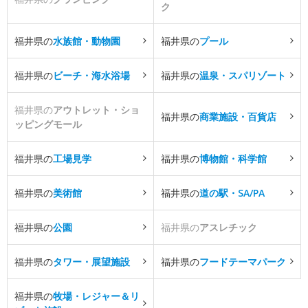
ク
福井県の
水族館・動物園
福井県の
プール
福井県の
ビーチ・海水浴場
福井県の
温泉・スパリゾート
福井県の
アウトレット・ショ
福井県の
商業施設・百貨店
ッピングモール
福井県の
工場見学
福井県の
博物館・科学館
福井県の
美術館
福井県の
道の駅・SA/PA
福井県の
公園
福井県の
アスレチック
福井県の
タワー・展望施設
福井県の
フードテーマパーク
福井県の
牧場・レジャー＆リ