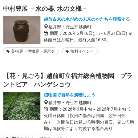
中村豊展 －水の器. 水の文様－
越前古来の水がめの未来のかたちを模索する
福井県・丹生郡越前町
期間：
2026年5月16日(土)～6月21日(日) ※
休館日は月曜日。最終入館16:30。
美術展・博物展・展示会
無料イベント
【花・見ごろ】越前町立福井総合植物園 プラ
ントピア ハンゲショウ
植物園で自然を満喫しよう
福井県・丹生郡越前町
期間：
2026年6月中旬～2026年7月中旬 ※
火曜日休園（祝日の場合は開園、翌平日休
み） ※開催日は見ごろ時期の目安、見ごろ時
期は気候等により前後する場合あり