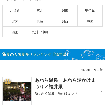
北海道
東北
関東
甲信越
北陸
東海
関西
中国
四国
九州・沖縄
夏の人気夏祭りランキング【福井県】
2026/08/09 更新
あわら温泉 あわら湯かけま
1
つり／福井県
湧くわく温泉 湯かけまつり