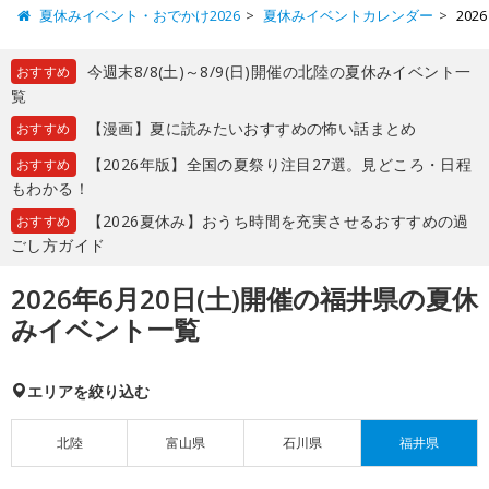
夏休みイベント・おでかけ2026
夏休みイベントカレンダー
20
今週末8/8(土)～8/9(日)開催の北陸の夏休みイベント一
おすすめ
覧
【漫画】夏に読みたいおすすめの怖い話まとめ
おすすめ
【2026年版】全国の夏祭り注目27選。見どころ・日程
おすすめ
もわかる！
【2026夏休み】おうち時間を充実させるおすすめの過
おすすめ
ごし方ガイド
2026年6月20日(土)開催の福井県の夏休
みイベント一覧
エリアを絞り込む
北陸
富山県
石川県
福井県