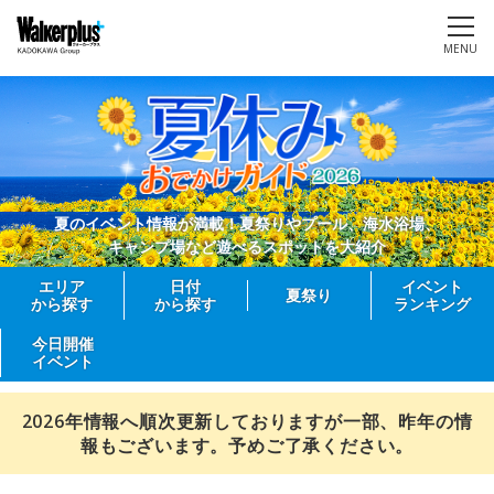
MENU
夏のイベント情報が満載！夏祭りやプール、海水浴場、
キャンプ場など遊べるスポットを大紹介
エリア
日付
イベント
夏祭り
から探す
から探す
ランキング
今日開催
イベント
2026年情報へ順次更新しておりますが一部、昨年の情
報もございます。予めご了承ください。