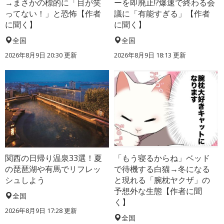
→まさかの標的に「目が笑
ーを即廃止!?爆速で終わる会
ってない！」と恐怖【作者
議に「有能すぎる」【作者
に聞く】
に聞く】
全国
全国
2026年8月9日 20:30
更新
2026年8月9日 18:13
更新
関西の日帰り温泉33選！夏
「もう寝るからね」ベッド
の琵琶湖や有馬でリフレッ
で待機する白猫→冬になる
シュしよう
と現れる「腕枕ヤクザ」の
予想外な生態【作者に聞
全国
く】
2026年8月9日 17:28
更新
全国