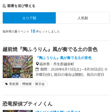
順番を並び替える
エリア順
人気順
18
福井県の夏イベント
件ヒットしました
越前焼『陶ふうりん』風が奏でる土の音色
『陶ふうりん』風が奏でる土の音色
福井県・丹生郡越前町
期間：
2026年6月13日(土)～8月30日(日) ※
月曜日(但し祝日の場合は開館)、祝日の翌日
美術展・博物展・展示会
恐竜探偵プティノくん