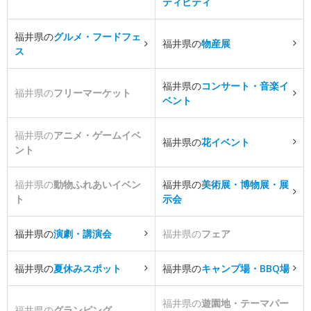
ティビティ
福井県の
グルメ・フードフェ
福井県の
物産展
ス
福井県の
コンサート・音楽イ
福井県の
フリーマーケット
ベント
福井県の
アニメ・ゲームイベ
福井県の
花イベント
ント
福井県の
動物ふれあいイベン
福井県の
美術展・博物展・展
ト
示会
福井県の
演劇・講演会
福井県の
フェア
福井県の
夏休みスポット
福井県の
キャンプ場・BBQ場
福井県の
遊園地・テーマパー
福井県の
グランピング