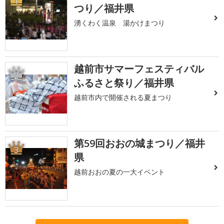
1
つり／福井県
湧くわく温泉 湯かけまつり
越前市サマーフェスティバル
2
ふるさと祭り／福井県
越前市内で開催される夏まつり
第59回おおの城まつり／福井
3
県
越前おおの夏の一大イベント