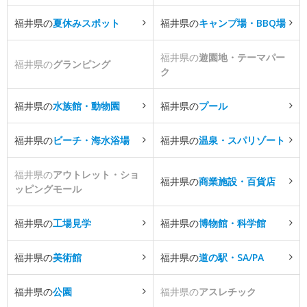
福井県の
夏休みスポット
福井県の
キャンプ場・BBQ場
福井県の
遊園地・テーマパー
福井県の
グランピング
ク
福井県の
水族館・動物園
福井県の
プール
福井県の
ビーチ・海水浴場
福井県の
温泉・スパリゾート
福井県の
アウトレット・ショ
福井県の
商業施設・百貨店
ッピングモール
福井県の
工場見学
福井県の
博物館・科学館
福井県の
美術館
福井県の
道の駅・SA/PA
福井県の
公園
福井県の
アスレチック