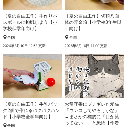
【夏の自由工作】手作りバ
【夏の自由工作】切頂八面
スボールに挑戦しよう【小
体の貯金箱【小学校3年生以
学校低学年向け】
上向け】
全国
全国
2026年8月10日 12:53
更新
2026年8月10日 11:00
更新
【夏の自由工作】牛乳パッ
お留守番にブチギレた愛猫
ク2個で作れるパクパクハン
「ウンコしてやろうかな」
ド【小学校全学年向け】
→まさかの標的に「目が笑
ってない！」と恐怖【作者
全国