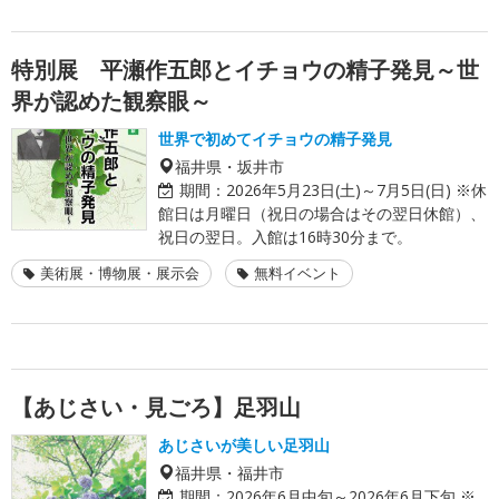
特別展 平瀬作五郎とイチョウの精子発見～世
界が認めた観察眼～
世界で初めてイチョウの精子発見
福井県・坂井市
期間：
2026年5月23日(土)～7月5日(日) ※休
館日は月曜日（祝日の場合はその翌日休館）、
祝日の翌日。入館は16時30分まで。
美術展・博物展・展示会
無料イベント
【あじさい・見ごろ】足羽山
あじさいが美しい足羽山
福井県・福井市
期間：
2026年6月中旬～2026年6月下旬 ※