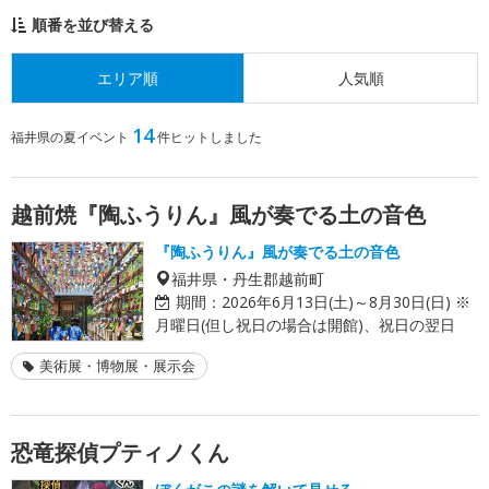
順番を並び替える
エリア順
人気順
14
福井県の夏イベント
件ヒットしました
越前焼『陶ふうりん』風が奏でる土の音色
『陶ふうりん』風が奏でる土の音色
福井県・丹生郡越前町
期間：
2026年6月13日(土)～8月30日(日) ※
月曜日(但し祝日の場合は開館)、祝日の翌日
美術展・博物展・展示会
恐竜探偵プティノくん