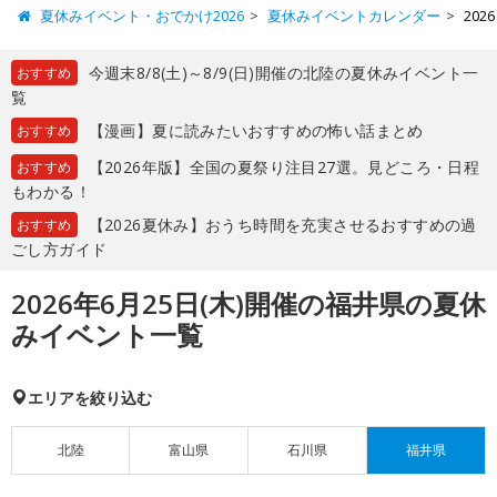
夏休みイベント・おでかけ2026
夏休みイベントカレンダー
20
今週末8/8(土)～8/9(日)開催の北陸の夏休みイベント一
おすすめ
覧
【漫画】夏に読みたいおすすめの怖い話まとめ
おすすめ
【2026年版】全国の夏祭り注目27選。見どころ・日程
おすすめ
もわかる！
【2026夏休み】おうち時間を充実させるおすすめの過
おすすめ
ごし方ガイド
2026年6月25日(木)開催の福井県の夏休
みイベント一覧
エリアを絞り込む
北陸
富山県
石川県
福井県