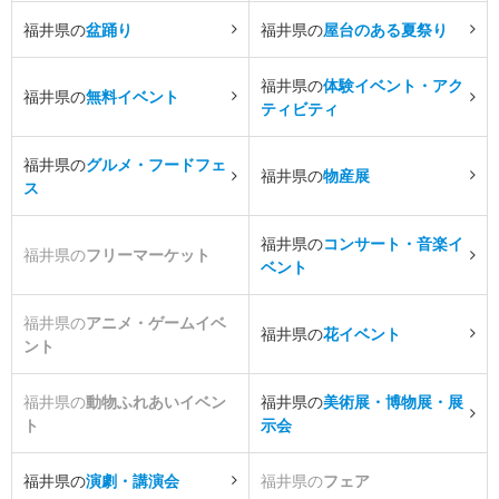
福井県の
盆踊り
福井県の
屋台のある夏祭り
福井県の
体験イベント・アク
福井県の
無料イベント
ティビティ
福井県の
グルメ・フードフェ
福井県の
物産展
ス
福井県の
コンサート・音楽イ
福井県の
フリーマーケット
ベント
福井県の
アニメ・ゲームイベ
福井県の
花イベント
ント
福井県の
動物ふれあいイベン
福井県の
美術展・博物展・展
ト
示会
福井県の
演劇・講演会
福井県の
フェア