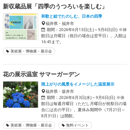
新収蔵品展「四季のうつろいを楽しむ」
和歌と絵でたのしむ、日本の四季
福井県・福井市
期間：
2026年6月13日(土)～9月6日(日) ※休
館日は月曜日（祝日の場合は翌平日）。入館は
16:45まで。
美術展・博物展・展示会
花の展示温室 サマーガーデン
雨上がりの風景をイメージした温室展示
福井県・坂井市
期間：
2026年6月3日(水)～9月6日(日) ※休
館日は毎週月曜日（ただし月曜日が祝祭日の場
合には次の平日）。夏休み期間中（7月21日～
8月31日）は開館。
美術展・博物展・展示会
無料イベント