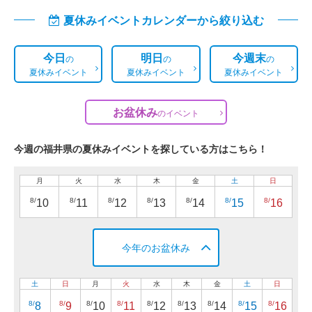
夏休みイベントカレンダーから絞り込む
今日
明日
今週末
の
の
の
夏休みイベント
夏休みイベント
夏休みイベント
お盆休み
の
イベント
今週の福井県の夏休みイベントを探している方はこちら！
月
火
水
木
金
土
日
8/
8/
8/
8/
8/
8/
8/
10
11
12
13
14
15
16
今年のお盆休み
土
日
月
火
水
木
金
土
日
8/
8/
8/
8/
8/
8/
8/
8/
8/
8
9
10
11
12
13
14
15
16