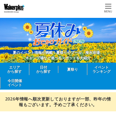
MENU
夏のイベント情報が満載！夏祭りやプール、海水浴場、
キャンプ場など遊べるスポットを大紹介
エリア
日付
イベント
夏祭り
から探す
から探す
ランキング
今日開催
イベント
2026年情報へ順次更新しておりますが一部、昨年の情
報もございます。予めご了承ください。