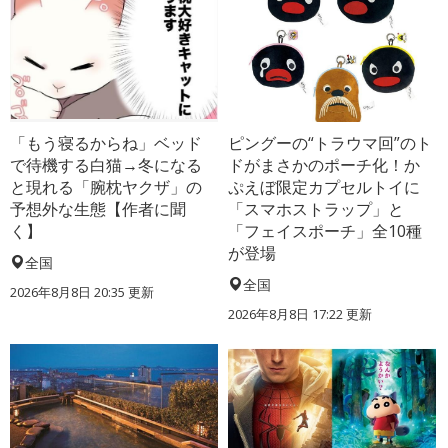
「もう寝るからね」ベッド
ピングーの“トラウマ回”のト
で待機する白猫→冬になる
ドがまさかのポーチ化！か
と現れる「腕枕ヤクザ」の
ぷえぼ限定カプセルトイに
予想外な生態【作者に聞
「スマホストラップ」と
く】
「フェイスポーチ」全10種
が登場
全国
全国
2026年8月8日 20:35
更新
2026年8月8日 17:22
更新