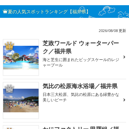
夏の人気スポットランキング【福井県】
2026/08/08 更新
芝政ワールド ウォーターパー
1
ク／福井県
海と芝生に囲まれたビッグスケールのレジ
ャープール
気比の松原海水浴場／福井県
2
日本三大松原、気比の松原にある緑豊かな
美しいビーチ