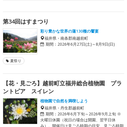
第34回はすまつり
彩り豊かな世界の蓮130種の饗宴
福井県・南条郡南越前町
期間：
2026年6月27日(土)～8月9日(日)
夏祭り
【花・見ごろ】越前町立福井総合植物園 プラ
ントピア スイレン
植物園で自然を満喫しよう
福井県・丹生郡越前町
期間：
2026年6月下旬～2026年9月上旬 ※
火曜日休園（祝日の場合は開園、翌平日休
み）。開催日は見ごろ時期の目安、見ごろ時期