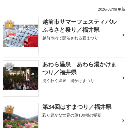
2026/08/08 更新
越前市サマーフェスティバル
1
ふるさと祭り／福井県
越前市内で開催される夏まつり
あわら温泉 あわら湯かけま
2
つり／福井県
湧くわく温泉 湯かけまつり
第34回はすまつり／福井県
3
彩り豊かな世界の蓮130種の饗宴