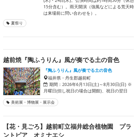
(木)・24日(木)。公演時間は約1時間50分（休憩
15分含む）。雨天開演（強風などによる荒天時
は来場前に問い合わせを）。
夏祭り
越前焼『陶ふうりん』風が奏でる土の音色
『陶ふうりん』風が奏でる土の音色
福井県・丹生郡越前町
期間：
2026年6月13日(土)～8月30日(日) ※
月曜日(但し祝日の場合は開館)、祝日の翌日
美術展・博物展・展示会
【花・見ごろ】越前町立福井総合植物園 プラ
ントピア オミナエシ