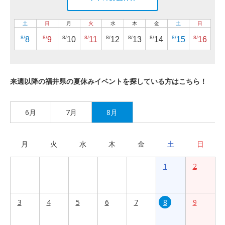
土
日
月
火
水
木
金
土
日
8/
8/
8/
8/
8/
8/
8/
8/
8/
8
9
10
11
12
13
14
15
16
来週以降の福井県の夏休みイベントを探している方はこちら！
6月
7月
8月
月
火
水
木
金
土
日
1
2
3
4
5
6
7
8
9