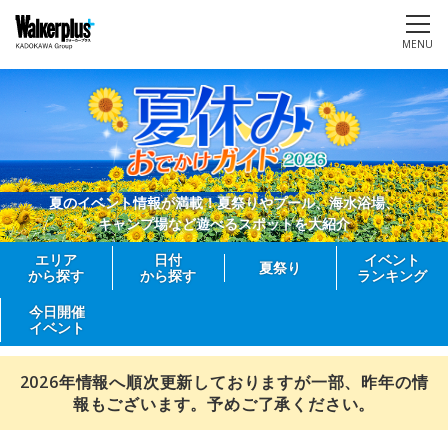
MENU
夏のイベント情報が満載！夏祭りやプール、海水浴場、
キャンプ場など遊べるスポットを大紹介
エリア
日付
イベント
夏祭り
から探す
から探す
ランキング
今日開催
イベント
2026年情報へ順次更新しておりますが一部、昨年の情
報もございます。予めご了承ください。