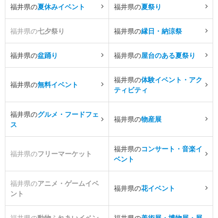
福井県の
夏休みイベント
福井県の
夏祭り
福井県の
七夕祭り
福井県の
縁日・納涼祭
福井県の
盆踊り
福井県の
屋台のある夏祭り
福井県の
体験イベント・アク
福井県の
無料イベント
ティビティ
福井県の
グルメ・フードフェ
福井県の
物産展
ス
福井県の
コンサート・音楽イ
福井県の
フリーマーケット
ベント
福井県の
アニメ・ゲームイベ
福井県の
花イベント
ント
福井県の
動物ふれあいイベン
福井県の
美術展・博物展・展