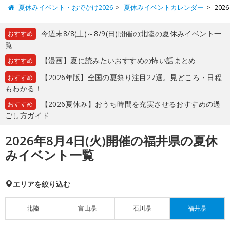
夏休みイベント・おでかけ2026
夏休みイベントカレンダー
20
今週末8/8(土)～8/9(日)開催の北陸の夏休みイベント一
おすすめ
覧
【漫画】夏に読みたいおすすめの怖い話まとめ
おすすめ
【2026年版】全国の夏祭り注目27選。見どころ・日程
おすすめ
もわかる！
【2026夏休み】おうち時間を充実させるおすすめの過
おすすめ
ごし方ガイド
2026年8月4日(火)開催の福井県の夏休
みイベント一覧
エリアを絞り込む
北陸
富山県
石川県
福井県