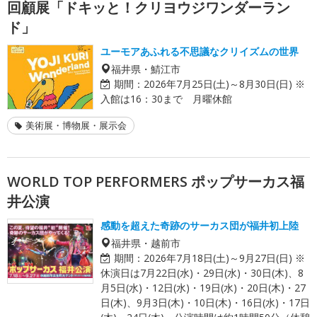
回顧展「ドキッと！クリヨウジワンダーラン
ド」
ユーモアあふれる不思議なクリイズムの世界
福井県・鯖江市
期間：
2026年7月25日(土)～8月30日(日) ※
入館は16：30まで 月曜休館
美術展・博物展・展示会
WORLD TOP PERFORMERS ポップサーカス福
井公演
感動を超えた奇跡のサーカス団が福井初上陸
福井県・越前市
期間：
2026年7月18日(土)～9月27日(日) ※
休演日は7月22日(水)・29日(水)・30日(木)、8
月5日(水)・12日(水)・19日(水)・20日(木)・27
日(木)、9月3日(木)・10日(木)・16日(水)・17日