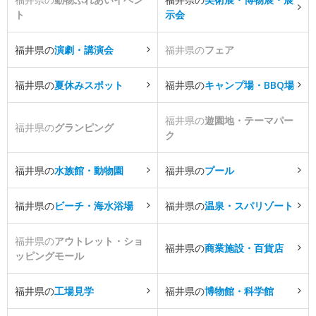
ト
示会
福井県の
演劇・講演会
福井県の
フェア
福井県の
夏休みスポット
福井県の
キャンプ場・BBQ場
福井県の
遊園地・テーマパー
福井県の
グランピング
ク
福井県の
水族館・動物園
福井県の
プール
福井県の
ビーチ・海水浴場
福井県の
温泉・スパリゾート
福井県の
アウトレット・ショ
福井県の
商業施設・百貨店
ッピングモール
福井県の
工場見学
福井県の
博物館・科学館