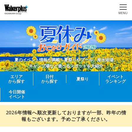
MENU
夏のイベント情報が満載！夏祭りやプール、海水浴場、
キャンプ場など遊べるスポットを大紹介
エリア
日付
イベント
夏祭り
から探す
から探す
ランキング
今日開催
イベント
2026年情報へ順次更新しておりますが一部、昨年の情
報もございます。予めご了承ください。