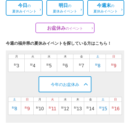
今日
明日
今週末
の
の
の
夏休みイベント
夏休みイベント
夏休みイベント
お盆休み
の
イベント
今週の福井県の夏休みイベントを探している方はこちら！
月
火
水
木
金
土
日
8/
8/
8/
8/
8/
8/
8/
3
4
5
6
7
8
9
今年のお盆休み
土
日
月
火
水
木
金
土
日
8/
8/
8/
8/
8/
8/
8/
8/
8/
8
9
10
11
12
13
14
15
16