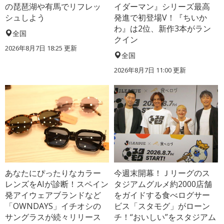
の琵琶湖や有馬でリフレッ
イダーマン』シリーズ最高
シュしよう
発進で初登場V！『ちいか
わ』は2位、新作3本がラン
全国
クイン
2026年8月7日 18:25
更新
全国
2026年8月7日 11:00
更新
あなたにぴったりなカラー
今週末開幕！Ｊリーグのス
レンズをAIが診断！スペイン
タジアムグルメ約2000店舗
発アイウェアブランドなど
をガイドする食べログサー
「OWNDAYS」イチオシの
ビス「スタモグ」がローン
サングラスが続々リリース
チ！“おいしい”をスタジアム