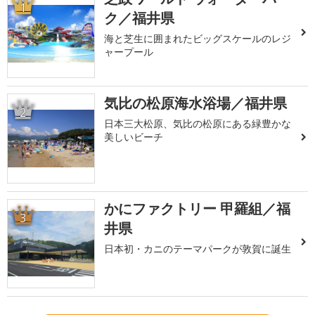
1
ク／福井県
海と芝生に囲まれたビッグスケールのレジ
ャープール
気比の松原海水浴場／福井県
2
日本三大松原、気比の松原にある緑豊かな
美しいビーチ
かにファクトリー 甲羅組／福
3
井県
日本初・カニのテーマパークが敦賀に誕生