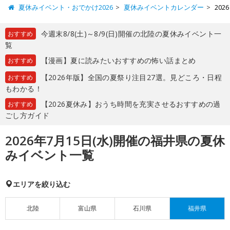
夏休みイベント・おでかけ2026
夏休みイベントカレンダー
20
今週末8/8(土)～8/9(日)開催の北陸の夏休みイベント一
おすすめ
覧
【漫画】夏に読みたいおすすめの怖い話まとめ
おすすめ
【2026年版】全国の夏祭り注目27選。見どころ・日程
おすすめ
もわかる！
【2026夏休み】おうち時間を充実させるおすすめの過
おすすめ
ごし方ガイド
2026年7月15日(水)開催の福井県の夏休
みイベント一覧
エリアを絞り込む
北陸
富山県
石川県
福井県