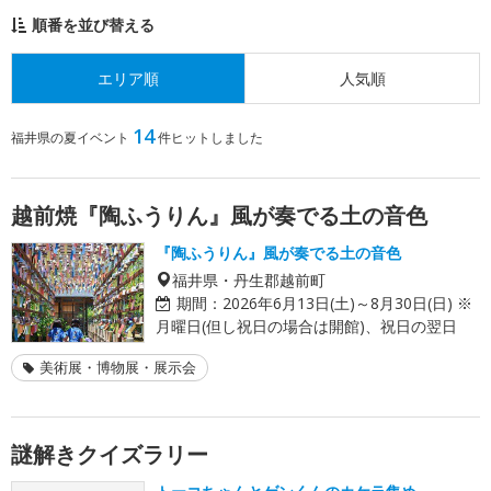
順番を並び替える
エリア順
人気順
14
福井県の夏イベント
件ヒットしました
越前焼『陶ふうりん』風が奏でる土の音色
『陶ふうりん』風が奏でる土の音色
福井県・丹生郡越前町
期間：
2026年6月13日(土)～8月30日(日) ※
月曜日(但し祝日の場合は開館)、祝日の翌日
美術展・博物展・展示会
謎解きクイズラリー