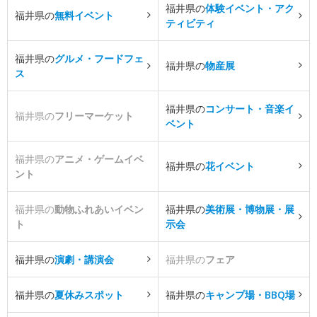
福井県の
体験イベント・アク
福井県の
無料イベント
ティビティ
福井県の
グルメ・フードフェ
福井県の
物産展
ス
福井県の
コンサート・音楽イ
福井県の
フリーマーケット
ベント
福井県の
アニメ・ゲームイベ
福井県の
花イベント
ント
福井県の
動物ふれあいイベン
福井県の
美術展・博物展・展
ト
示会
福井県の
演劇・講演会
福井県の
フェア
福井県の
夏休みスポット
福井県の
キャンプ場・BBQ場