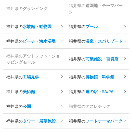
福井県の
遊園地・テーマパー
福井県の
グランピング
ク
福井県の
水族館・動物園
福井県の
プール
福井県の
ビーチ・海水浴場
福井県の
温泉・スパリゾート
福井県の
アウトレット・ショ
福井県の
商業施設・百貨店
ッピングモール
福井県の
工場見学
福井県の
博物館・科学館
福井県の
美術館
福井県の
道の駅・SA/PA
福井県の
公園
福井県の
アスレチック
福井県の
タワー・展望施設
福井県の
フードテーマパーク