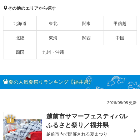
その他のエリアから探す
北海道
東北
関東
甲信越
北陸
東海
関西
中国
四国
九州・沖縄
夏の人気夏祭りランキング【福井県】
2026/08/08 更新
越前市サマーフェスティバル
1
ふるさと祭り／福井県
越前市内で開催される夏まつり