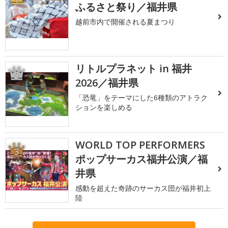
ふるさと祭り／福井県
越前市内で開催される夏まつり
リトルプラネット in 福井
2
2026／福井県
「恐竜」をテーマにした6種類のアトラク
ションを楽しめる
WORLD TOP PERFORMERS
3
ポップサーカス福井公演／福
井県
感動を超えた奇跡のサーカス団が福井初上
陸