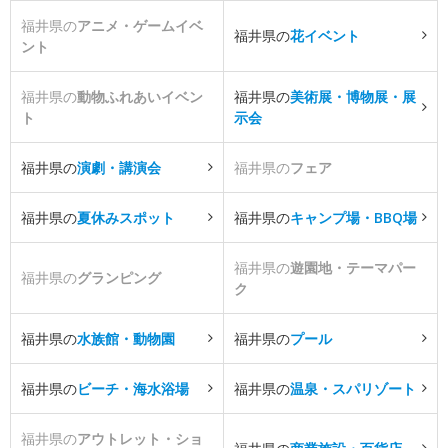
福井県の
アニメ・ゲームイベ
福井県の
花イベント
ント
福井県の
動物ふれあいイベン
福井県の
美術展・博物展・展
ト
示会
福井県の
演劇・講演会
福井県の
フェア
福井県の
夏休みスポット
福井県の
キャンプ場・BBQ場
福井県の
遊園地・テーマパー
福井県の
グランピング
ク
福井県の
水族館・動物園
福井県の
プール
福井県の
ビーチ・海水浴場
福井県の
温泉・スパリゾート
福井県の
アウトレット・ショ