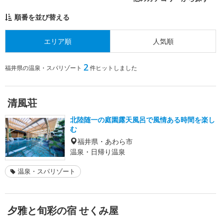
順番を並び替える
エリア順
人気順
2
福井県の温泉・スパリゾート
件ヒットしました
清風荘
北陸随一の庭園露天風呂で風情ある時間を楽し
む
福井県・あわら市
温泉・日帰り温泉
温泉・スパリゾート
夕雅と旬彩の宿 せくみ屋