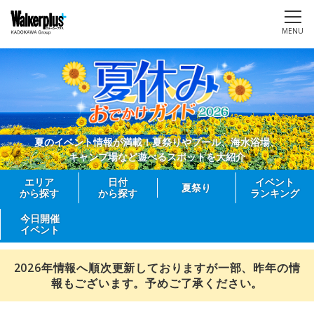
MENU
夏のイベント情報が満載！夏祭りやプール、海水浴場、
キャンプ場など遊べるスポットを大紹介
エリア
日付
イベント
夏祭り
から探す
から探す
ランキング
今日開催
イベント
2026年情報へ順次更新しておりますが一部、昨年の情
報もございます。予めご了承ください。