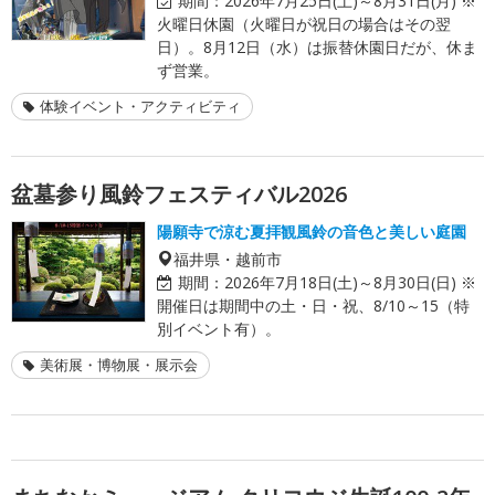
期間：
2026年7月25日(土)～8月31日(月) ※
火曜日休園（火曜日が祝日の場合はその翌
日）。8月12日（水）は振替休園日だが、休ま
ず営業。
体験イベント・アクティビティ
盆墓参り風鈴フェスティバル2026
陽願寺で涼む夏拝観風鈴の音色と美しい庭園
福井県・越前市
期間：
2026年7月18日(土)～8月30日(日) ※
開催日は期間中の土・日・祝、8/10～15（特
別イベント有）。
美術展・博物展・展示会