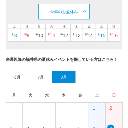
今年のお盆休み
土
日
月
火
水
木
金
土
日
8/
8/
8/
8/
8/
8/
8/
8/
8/
8
9
10
11
12
13
14
15
16
来週以降の福井県の夏休みイベントを探している方はこちら！
6月
7月
8月
月
火
水
木
金
土
日
1
2