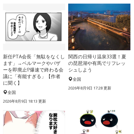
新任PTA会長「無駄をなくし
関西の日帰り温泉33選！夏
ます」→ベルマークやバザ
の琵琶湖や有馬でリフレッ
ーを即廃止!?爆速で終わる会
シュしよう
議に「有能すぎる」【作者
全国
に聞く】
2026年8月9日 17:28
更新
全国
2026年8月9日 18:13
更新