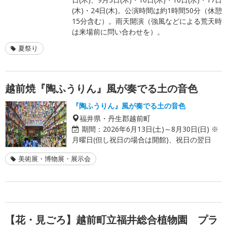
(木)・24日(木)。公演時間は約1時間50分（休憩
15分含む）。雨天開演（強風などによる荒天時
は来場前に問い合わせを）。
夏祭り
越前焼『陶ふうりん』風が奏でる土の音色
『陶ふうりん』風が奏でる土の音色
福井県・丹生郡越前町
期間：
2026年6月13日(土)～8月30日(日) ※
月曜日(但し祝日の場合は開館)、祝日の翌日
美術展・博物展・展示会
【花・見ごろ】越前町立福井総合植物園 プラ