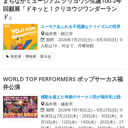
まちなかミュージアム クリヨウジ生誕100-2年
回顧展「ドキッと！クリヨウジワンダーラン
ド」
ユーモアあふれる不思議なクリイズムの世界
福井県・鯖江市
期間：
2026年7月25日(土)～8月30日(日) ※
入館は16：30まで 月曜休館
美術展・博物展・展示会
WORLD TOP PERFORMERS ポップサーカス福
井公演
感動を超えた奇跡のサーカス団が福井初上陸
福井県・越前市
期間：
2026年7月18日(土)～9月27日(日) ※
休演日は7月22日(水)・29日(水)・30日(木)、8
月5日(水)・12日(水)・19日(水)・20日(木)・27
日(木)、9月3日(木)・10日(木)・16日(水)・17日