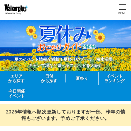
MENU
夏のイベント情報が満載！夏祭りやプール、海水浴場、
キャンプ場など遊べるスポットを大紹介
エリア
日付
イベント
夏祭り
から探す
から探す
ランキング
今日開催
イベント
2026年情報へ順次更新しておりますが一部、昨年の情
報もございます。予めご了承ください。