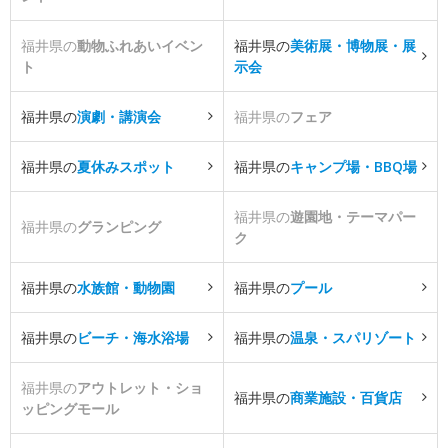
福井県の
動物ふれあいイベン
福井県の
美術展・博物展・展
ト
示会
福井県の
演劇・講演会
福井県の
フェア
福井県の
夏休みスポット
福井県の
キャンプ場・BBQ場
福井県の
遊園地・テーマパー
福井県の
グランピング
ク
福井県の
水族館・動物園
福井県の
プール
福井県の
ビーチ・海水浴場
福井県の
温泉・スパリゾート
福井県の
アウトレット・ショ
福井県の
商業施設・百貨店
ッピングモール