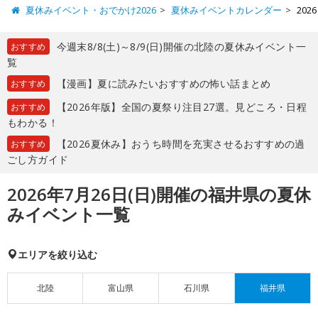
夏休みイベント・おでかけ2026
夏休みイベントカレンダー
20
今週末8/8(土)～8/9(日)開催の北陸の夏休みイベント一
おすすめ
覧
【漫画】夏に読みたいおすすめの怖い話まとめ
おすすめ
【2026年版】全国の夏祭り注目27選。見どころ・日程
おすすめ
もわかる！
【2026夏休み】おうち時間を充実させるおすすめの過
おすすめ
ごし方ガイド
2026年7月26日(日)開催の福井県の夏休
みイベント一覧
エリアを絞り込む
北陸
富山県
石川県
福井県