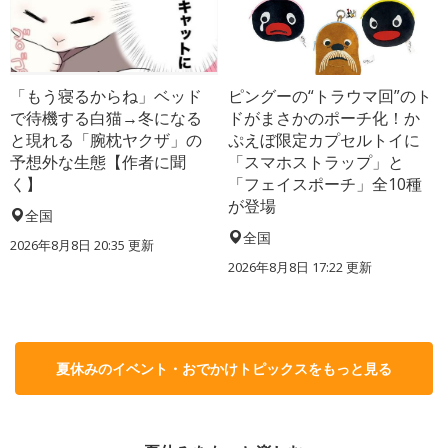
「もう寝るからね」ベッド
ピングーの“トラウマ回”のト
で待機する白猫→冬になる
ドがまさかのポーチ化！か
と現れる「腕枕ヤクザ」の
ぷえぼ限定カプセルトイに
予想外な生態【作者に聞
「スマホストラップ」と
く】
「フェイスポーチ」全10種
が登場
全国
全国
2026年8月8日 20:35
更新
2026年8月8日 17:22
更新
夏休みのイベント・おでかけトピックスをもっと見る