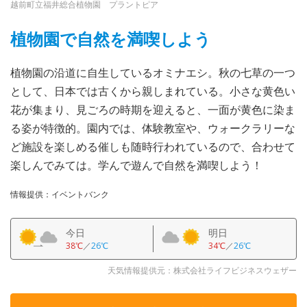
越前町立福井総合植物園 プラントピア
植物園で自然を満喫しよう
植物園の沿道に自生しているオミナエシ。秋の七草の一つ
として、日本では古くから親しまれている。小さな黄色い
花が集まり、見ごろの時期を迎えると、一面が黄色に染ま
る姿が特徴的。園内では、体験教室や、ウォークラリーな
ど施設を楽しめる催しも随時行われているので、合わせて
楽しんでみては。学んで遊んで自然を満喫しよう！
情報提供：イベントバンク
今日
明日
38℃
／
26℃
34℃
／
26℃
天気情報提供元：株式会社ライフビジネスウェザー