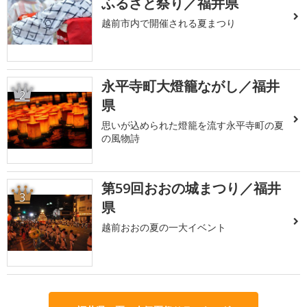
ふるさと祭り／福井県
越前市内で開催される夏まつり
永平寺町大燈籠ながし／福井
2
県
思いが込められた燈籠を流す永平寺町の夏
の風物詩
第59回おおの城まつり／福井
3
県
越前おおの夏の一大イベント