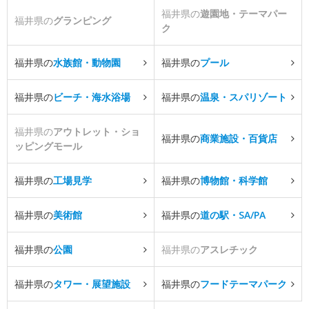
福井県の
遊園地・テーマパー
福井県の
グランピング
ク
福井県の
水族館・動物園
福井県の
プール
福井県の
ビーチ・海水浴場
福井県の
温泉・スパリゾート
福井県の
アウトレット・ショ
福井県の
商業施設・百貨店
ッピングモール
福井県の
工場見学
福井県の
博物館・科学館
福井県の
美術館
福井県の
道の駅・SA/PA
福井県の
公園
福井県の
アスレチック
福井県の
タワー・展望施設
福井県の
フードテーマパーク