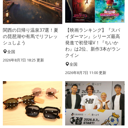
関西の日帰り温泉37選！夏
【映画ランキング】『スパ
の琵琶湖や有馬でリフレッ
イダーマン』シリーズ最高
シュしよう
発進で初登場V！『ちいか
わ』は2位、新作3本がラン
全国
クイン
2026年8月7日 18:25
更新
全国
2026年8月7日 11:00
更新