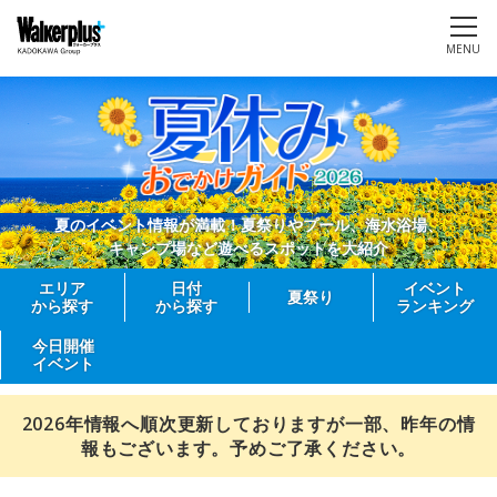
MENU
夏のイベント情報が満載！夏祭りやプール、海水浴場、
キャンプ場など遊べるスポットを大紹介
エリア
日付
イベント
夏祭り
から探す
から探す
ランキング
今日開催
イベント
2026年情報へ順次更新しておりますが一部、昨年の情
報もございます。予めご了承ください。