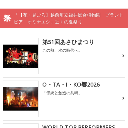
「【花・見ごろ】越前町立福井総合植物園 プラント
ピア オミナエシ」近くの夏祭り
第51回あさひまつり
この熱、次の時代へ。
O・TA・I・KO響2026
「伝統と創造の共鳴」
WORLD TOP PERFORMERS