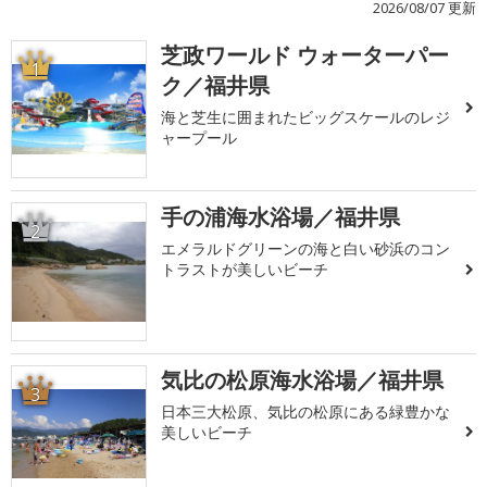
2026/08/07 更新
芝政ワールド ウォーターパー
1
ク／福井県
海と芝生に囲まれたビッグスケールのレジ
ャープール
手の浦海水浴場／福井県
2
エメラルドグリーンの海と白い砂浜のコン
トラストが美しいビーチ
気比の松原海水浴場／福井県
3
日本三大松原、気比の松原にある緑豊かな
美しいビーチ