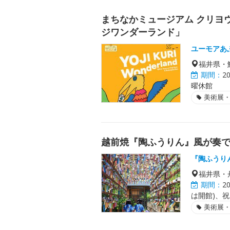
まちなかミュージアム クリヨウ
ジワンダーランド」
ユーモアあ
福井県・
期間：
2
曜休館
美術展
越前焼『陶ふうりん』風が奏
『陶ふうり
福井県・
期間：
2
は開館)、
美術展