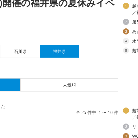
(水)開催の福井県の夏休みイベ
越
1
／
第
2
あ
3
永
4
越
5
石川県
福井県
人気順
した
越
1
全 25 件中 1 〜 10 件
／
リ
2
W
3