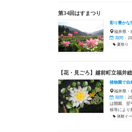
第34回はすまつり
彩り豊かな
福井県・
期間：
2
夏祭り
【花・見ごろ】越前町立福井
植物園で自
福井県・
期間：
2
は開園、翌
候等により
体験イ