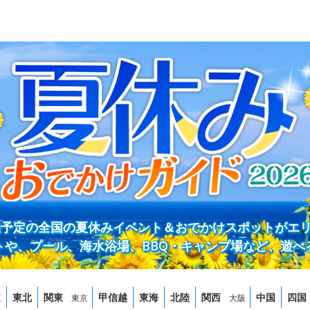
開催予定の全国の夏休みイベント＆おでかけスポットがエ
トや、プール、海水浴場、BBQ・キャンプ場など、遊べ
道
東北
関東
甲信越
東海
北陸
関西
中国
四国
東京
大阪