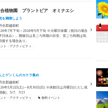
総合植物園 プラントピア オミナエシ
然を満喫しよう
丹生郡越前町
026年7月下旬～2026年9月下旬 ※火曜日休園（祝日の場合
平日休み）。開催日は見ごろ時期の目安、見ごろ時期は気
前後する場合あり。
ベント・アクティビティ
んとゲンくんのカケラ集め
丹生郡越前町
026年5月2日(土)～8月30日(日) ※休館日は月曜日(ただし祝
)、5/7、7/21
ベント・アクティビティ
無料イベント