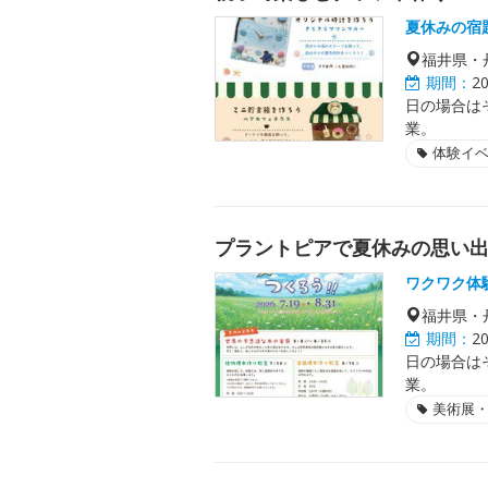
夏休みの宿
福井県・
期間：
2
日の場合は
業。
体験イ
プラントピアで夏休みの思い
ワクワク体
福井県・
期間：
2
日の場合は
業。
美術展