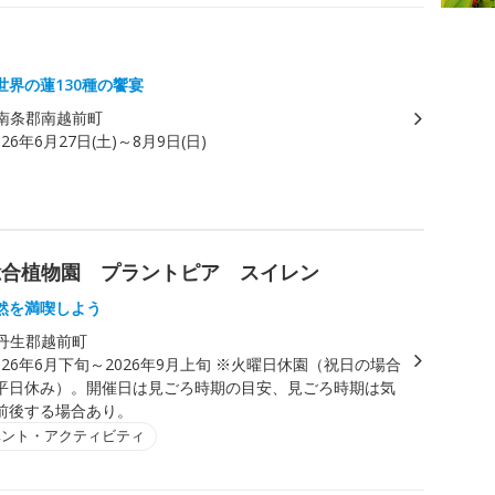
世界の蓮130種の饗宴
南条郡南越前町
026年6月27日(土)～8月9日(日)
総合植物園 プラントピア スイレン
然を満喫しよう
丹生郡越前町
026年6月下旬～2026年9月上旬 ※火曜日休園（祝日の場合
平日休み）。開催日は見ごろ時期の目安、見ごろ時期は気
前後する場合あり。
ベント・アクティビティ