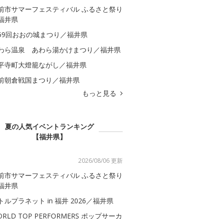
前市サマーフェスティバル ふるさと祭り
福井県
59回おおの城まつり／福井県
わら温泉 あわら湯かけまつり／福井県
平寺町大燈籠ながし／福井県
前朝倉戦国まつり／福井県
もっと見る
夏の人気イベントランキング
【福井県】
2026/08/06 更新
前市サマーフェスティバル ふるさと祭り
福井県
トルプラネット in 福井 2026／福井県
ORLD TOP PERFORMERS ポップサーカ