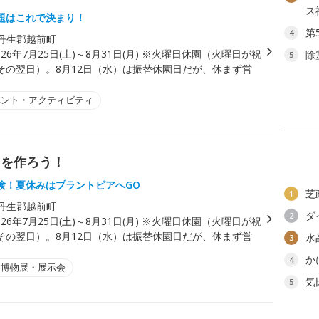
ス
題はこれで決まり！
第
4
丹生郡越前町
026年7月25日(土)～8月31日(月) ※火曜日休園（火曜日が祝
除
5
その翌日）。8月12日（水）は振替休園日だが、休まず営
ベント・アクティビティ
出を作ろう！
験！夏休みはプラントピアへGO
芝
1
丹生郡越前町
ダ
2
026年7月25日(土)～8月31日(月) ※火曜日休園（火曜日が祝
その翌日）。8月12日（水）は振替休園日だが、休まず営
水
3
か
4
・博物展・展示会
気
5