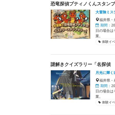
恐竜探偵プティノくんスタン
大冒険ミス
福井県・
期間：
2
日の場合は
業。
体験イ
謎解きクイズラリー「名探偵
月光に輝く
福井県・
期間：
2
日の場合は
業。
体験イ