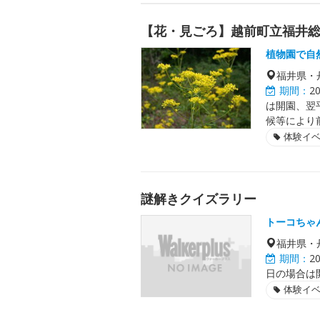
【花・見ごろ】越前町立福井
植物園で自
福井県・
期間：
2
は開園、翌
候等により
体験イ
謎解きクイズラリー
トーコちゃ
福井県・
期間：
2
日の場合は開催
体験イ