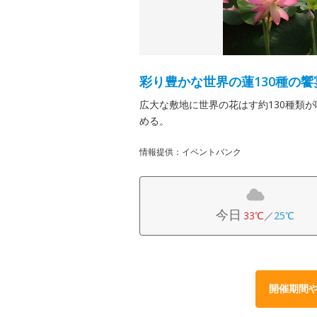
彩り豊かな世界の蓮130種の饗
広大な敷地に世界の花はす約130種類
める。
情報提供：イベントバンク
今日
33℃
／
25℃
開催期間