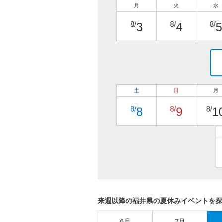
月
火
水
8/
8/
8/
3
4
5
土
日
月
8/
8/
8/
8
9
1
来週以降の福井県の夏休みイベントを
6月
7月