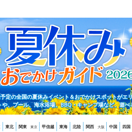
開催予定の全国の夏休みイベント＆おでかけスポットがエ
トや、プール、海水浴場、BBQ・キャンプ場など、遊べ
道
東北
関東
甲信越
東海
北陸
関西
中国
四国
東京
大阪