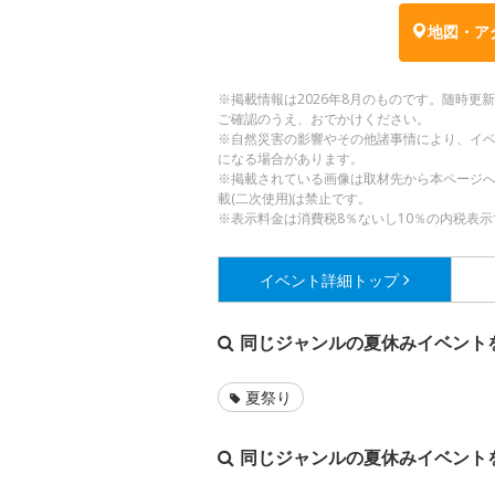
地図・ア
※掲載情報は2026年8月のものです。随時
ご確認のうえ、おでかけください。
※自然災害の影響やその他諸事情により、イ
になる場合があります。
※掲載されている画像は取材先から本ページ
載(二次使用)は禁止です。
※表示料金は消費税8％ないし10％の内税表示
イベント詳細
トップ
同じジャンルの夏休みイベント
夏祭り
同じジャンルの夏休みイベント