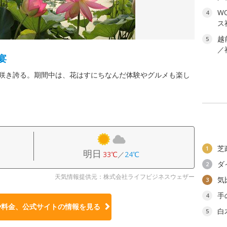
W
4
ス
越
5
／
宴
が咲き誇る。期間中は、花はすにちなんだ体験やグルメも楽し
芝
1
明日
33℃
／
24℃
ダ
2
天気情報提供元：株式会社ライフビジネスウェザー
気
3
手
4
や料金、公式サイトの
情報を見る
白
5