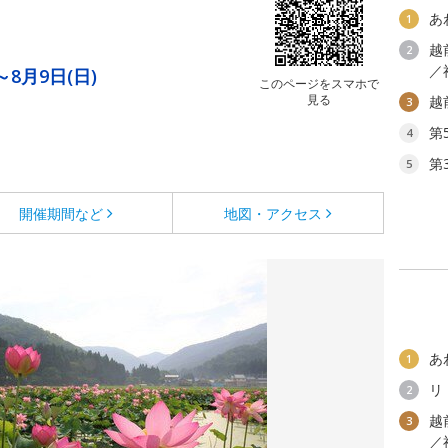
あ
1
越
2
／
～8月9日(日)
このページをスマホで
見る
越
3
第
4
第
5
開催期間など
地図・アクセス
あ
1
リ
2
越
3
／