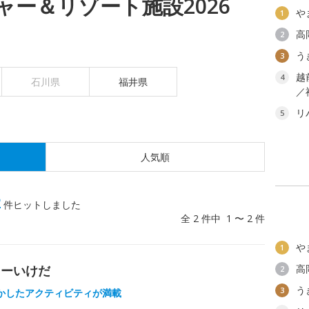
ー＆リゾート施設2026
や
1
高
2
う
3
越
4
石川県
福井県
／
リ
5
人気順
2
件ヒットしました
全 2 件中 1 〜 2 件
や
1
ャーいけだ
高
2
う
3
かしたアクティビティが満載