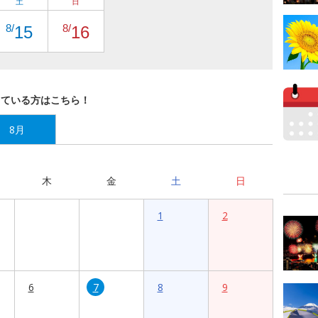
土
日
8/
8/
15
16
している方はこちら！
8月
木
金
土
日
1
2
6
7
8
9