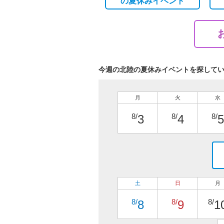
の
夏休みイベント
今週の北陸の夏休みイベントを探して
月
火
水
8/
8/
8/
3
4
5
土
日
月
8/
8/
8/
8
9
1