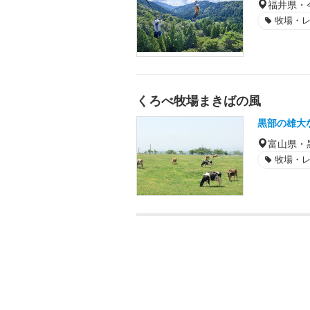
福井県・
牧場・
くろべ牧場まきばの風
黒部の雄大
富山県・
牧場・