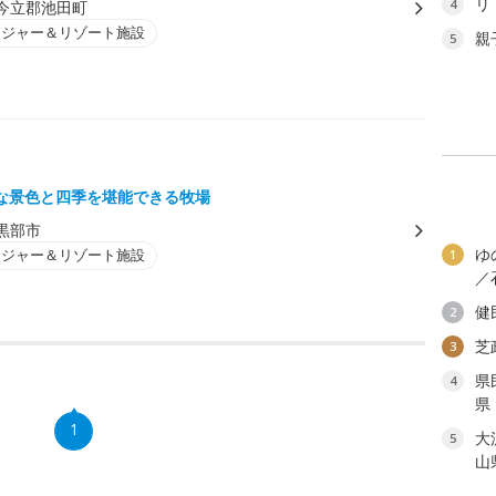
リ
4
今立郡池田町
レジャー＆リゾート施設
親
5
な景色と四季を堪能できる牧場
黒部市
ゆ
レジャー＆リゾート施設
1
／
健
2
芝
3
県
4
県
1
大
5
山