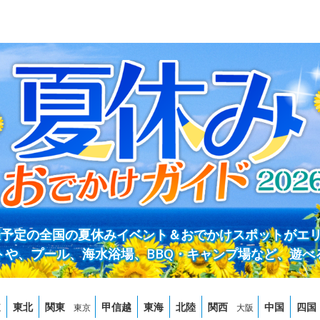
開催予定の全国の夏休みイベント＆おでかけスポットがエ
トや、プール、海水浴場、BBQ・キャンプ場など、遊べ
道
東北
関東
甲信越
東海
北陸
関西
中国
四国
東京
大阪