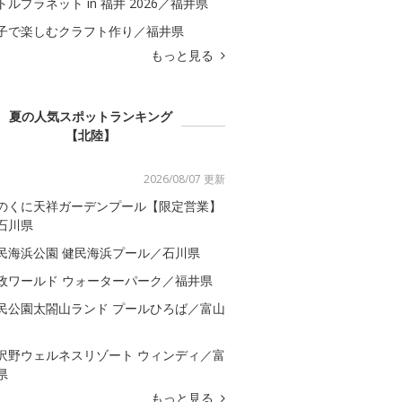
トルプラネット in 福井 2026／福井県
子で楽しむクラフト作り／福井県
もっと見る
夏の人気スポットランキング
【北陸】
2026/08/07 更新
のくに天祥ガーデンプール【限定営業】
石川県
民海浜公園 健民海浜プール／石川県
政ワールド ウォーターパーク／福井県
民公園太閤山ランド プールひろば／富山
沢野ウェルネスリゾート ウィンディ／富
県
もっと見る