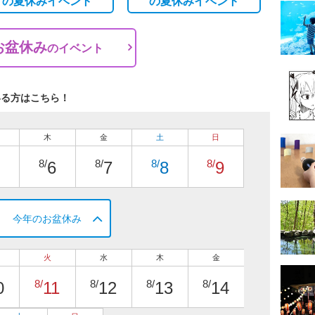
の
夏休みイベント
の
夏休みイベント
お盆休み
の
イベント
いる方はこちら！
木
金
土
日
8/
8/
8/
8/
6
7
8
9
今年のお盆休み
火
水
木
金
8/
8/
8/
8/
0
11
12
13
14