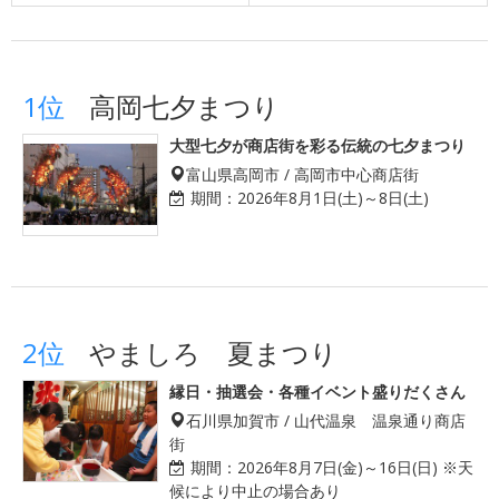
1位
高岡七夕まつり
大型七夕が商店街を彩る伝統の七夕まつり
富山県高岡市 / 高岡市中心商店街
期間：
2026年8月1日(土)～8日(土)
2位
やましろ 夏まつり
縁日・抽選会・各種イベント盛りだくさん
石川県加賀市 / 山代温泉 温泉通り商店
街
期間：
2026年8月7日(金)～16日(日) ※天
候により中止の場合あり