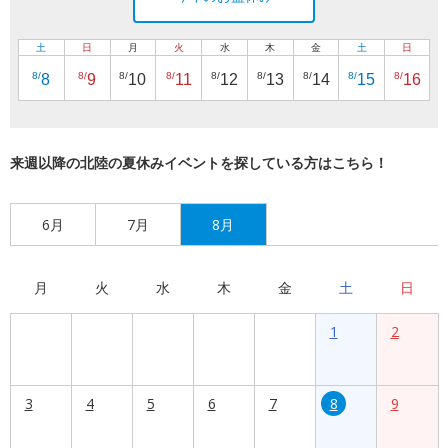
土
日
月
火
水
木
金
土
日
8/
8/
8/
8/
8/
8/
8/
8/
8/
8
9
10
11
12
13
14
15
16
来週以降の北陸の夏休みイベントを探している方はこちら！
6月
7月
8月
月
火
水
木
金
土
日
1
2
3
4
5
6
7
8
9