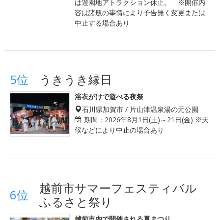
は遊園地アトラクション休止。 ※開催内
容は諸般の事情により予告無く変更または
中止する場合あり
5位
うきうき縁日
浴衣がけで遊べる夜祭
石川県加賀市 / 片山津温泉湯の元公園
期間：
2026年8月1日(土)～21日(金) ※天
候などにより中止の場合あり
越前市サマーフェスティバル
6位
ふるさと祭り
越前市内で開催される夏まつり