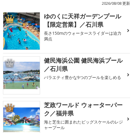
2026/08/08 更新
ゆのくに天祥ガーデンプール
1
【限定営業】／石川県
長さ150mのウォータースライダーは迫力
満点
健民海浜公園 健民海浜プール
2
／石川県
バラエティ豊かな9つのプールを楽しめる
芝政ワールド ウォーターパー
3
ク／福井県
海と芝生に囲まれたビッグスケールのレジ
ャープール