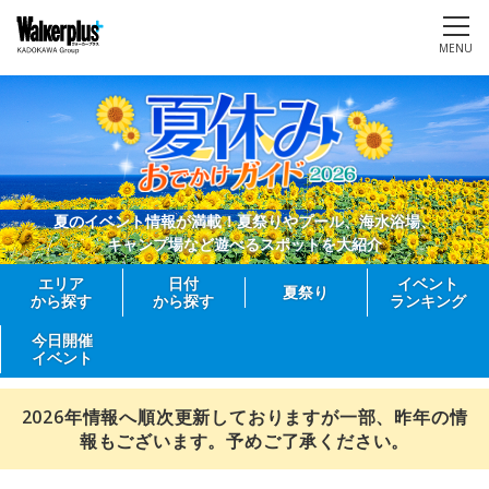
MENU
夏のイベント情報が満載！夏祭りやプール、海水浴場、
キャンプ場など遊べるスポットを大紹介
エリア
日付
イベント
夏祭り
から探す
から探す
ランキング
今日開催
イベント
2026年情報へ順次更新しておりますが一部、昨年の情
報もございます。予めご了承ください。