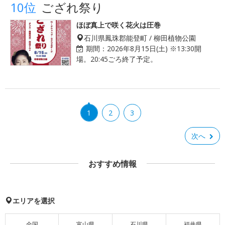
10位
ござれ祭り
ほぼ真上で咲く花火は圧巻
石川県鳳珠郡能登町 / 柳田植物公園
期間：
2026年8月15日(土) ※13:30開
場。20:45ごろ終了予定。
1
2
3
次へ
おすすめ情報
エリアを選択
全国
富山県
石川県
福井県