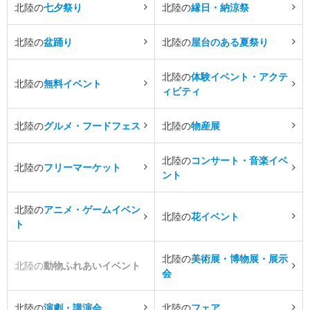
北陸の
七夕祭り
北陸の
縁日・納涼祭
北陸の
盆踊り
北陸の
屋台のある夏祭り
北陸の
体験イベント・アクテ
北陸の
無料イベント
ィビティ
北陸の
グルメ・フードフェス
北陸の
物産展
北陸の
コンサート・音楽イベ
北陸の
フリーマーケット
ント
北陸の
アニメ・ゲームイベン
北陸の
花イベント
ト
北陸の
美術展・博物展・展示
北陸の
動物ふれあいイベント
会
北陸の
演劇・講演会
北陸の
フェア