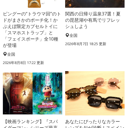
ピングーの“トラウマ回”のト
関西の日帰り温泉37選！夏
ドがまさかのポーチ化！か
の琵琶湖や有馬でリフレッ
ぷえぼ限定カプセルトイに
シュしよう
「スマホストラップ」と
全国
「フェイスポーチ」全10種
2026年8月7日 18:25
更新
が登場
全国
2026年8月8日 17:22
更新
【映画ランキング】『スパ
あなたにぴったりなカラー
イダーマン』シリーズ最高
レンズをAIが診断！スペイン