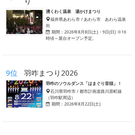
り
湧くわく温泉 湯かけまつり
福井県あわら市 / あわら市 あわら温泉
街
期間：
2026年8月8日(土)・9日(日) ※16
時頃～屋台オープン予定。
9位
羽咋まつり2026
羽咋のソウルダンス「はまぐり音頭」！
石川県羽咋市 / 都市計画道路川原町線
（羽咋駅周辺）
期間：
2026年8月22日(土)