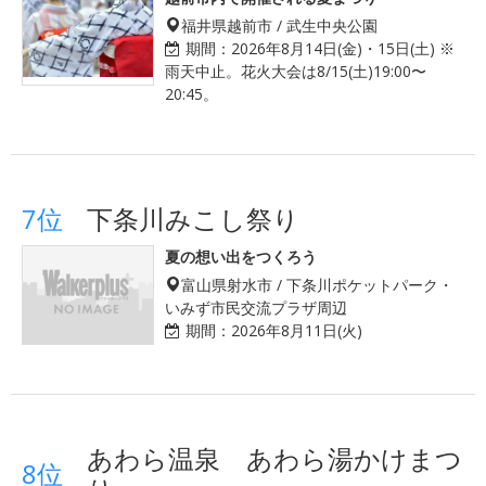
福井県越前市 / 武生中央公園
期間：
2026年8月14日(金)・15日(土) ※
雨天中止。花火大会は8/15(土)19:00〜
20:45。
7位
下条川みこし祭り
夏の想い出をつくろう
富山県射水市 / 下条川ポケットパーク・
いみず市民交流プラザ周辺
期間：
2026年8月11日(火)
あわら温泉 あわら湯かけまつ
8位