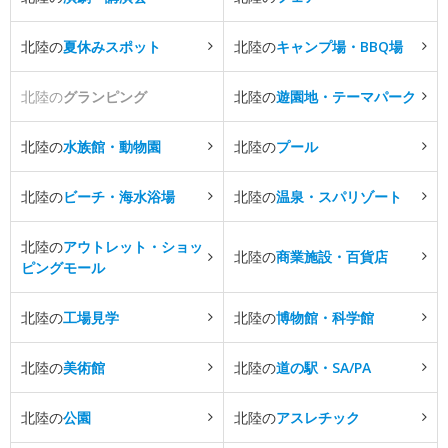
北陸の
夏休みスポット
北陸の
キャンプ場・BBQ場
北陸の
グランピング
北陸の
遊園地・テーマパーク
北陸の
水族館・動物園
北陸の
プール
北陸の
ビーチ・海水浴場
北陸の
温泉・スパリゾート
北陸の
アウトレット・ショッ
北陸の
商業施設・百貨店
ピングモール
北陸の
工場見学
北陸の
博物館・科学館
北陸の
美術館
北陸の
道の駅・SA/PA
北陸の
公園
北陸の
アスレチック