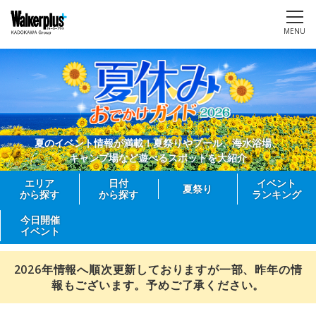
MENU
夏のイベント情報が満載！夏祭りやプール、海水浴場、
キャンプ場など遊べるスポットを大紹介
エリア
日付
イベント
夏祭り
から探す
から探す
ランキング
今日開催
イベント
2026年情報へ順次更新しておりますが一部、昨年の情
報もございます。予めご了承ください。