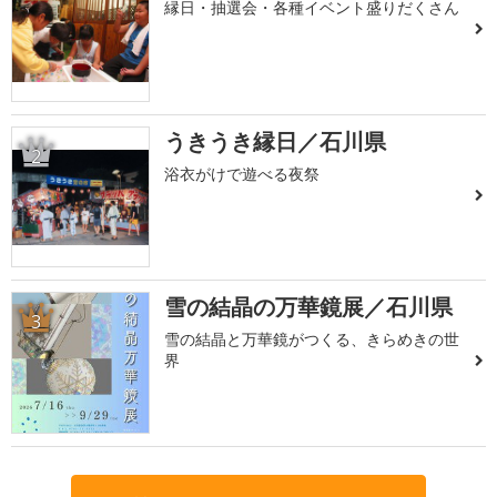
縁日・抽選会・各種イベント盛りだくさん
うきうき縁日／石川県
2
浴衣がけで遊べる夜祭
雪の結晶の万華鏡展／石川県
3
雪の結晶と万華鏡がつくる、きらめきの世
界