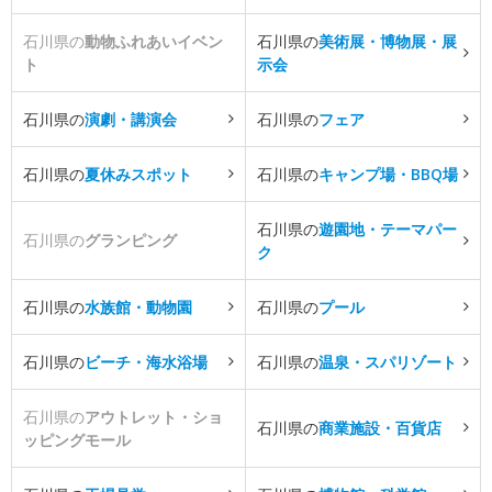
石川県の
動物ふれあいイベン
石川県の
美術展・博物展・展
ト
示会
石川県の
演劇・講演会
石川県の
フェア
石川県の
夏休みスポット
石川県の
キャンプ場・BBQ場
石川県の
遊園地・テーマパー
石川県の
グランピング
ク
石川県の
水族館・動物園
石川県の
プール
石川県の
ビーチ・海水浴場
石川県の
温泉・スパリゾート
石川県の
アウトレット・ショ
石川県の
商業施設・百貨店
ッピングモール