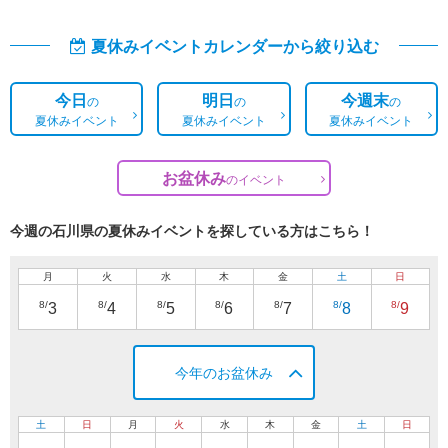
夏休みイベントカレンダーから絞り込む
今日
明日
今週末
の
の
の
夏休みイベント
夏休みイベント
夏休みイベント
お盆休み
の
イベント
今週の石川県の夏休みイベントを探している方はこちら！
月
火
水
木
金
土
日
8/
8/
8/
8/
8/
8/
8/
3
4
5
6
7
8
9
今年のお盆休み
土
日
月
火
水
木
金
土
日