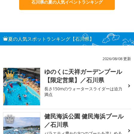
石川県の夏の人気イベントランキング
夏の人気スポットランキング【石川県】
2026/08/08 更新
ゆのくに天祥ガーデンプール
1
【限定営業】／石川県
長さ150mのウォータースライダーは迫力
満点
健民海浜公園 健民海浜プール
2
／石川県
バラエティ豊かな9つのプールを楽しめる