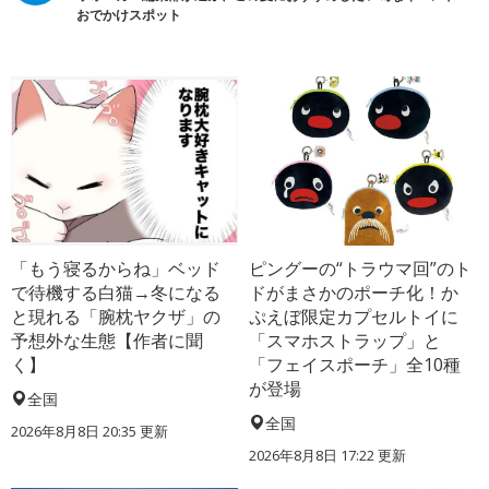
おでかけスポット
「もう寝るからね」ベッド
ピングーの“トラウマ回”のト
で待機する白猫→冬になる
ドがまさかのポーチ化！か
と現れる「腕枕ヤクザ」の
ぷえぼ限定カプセルトイに
予想外な生態【作者に聞
「スマホストラップ」と
く】
「フェイスポーチ」全10種
が登場
全国
全国
2026年8月8日 20:35
更新
2026年8月8日 17:22
更新