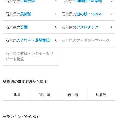
石川県の
工場見学
石川県の
博物館・科学館
石川県の
美術館
石川県の
道の駅・SA/PA
石川県の
公園
石川県の
アスレチック
石川県の
タワー・展望施設
石川県の
フードテーマパーク
石川県の
牧場・レジャー＆リ
ゾート施設
周辺の都道府県から探す
北陸
富山県
石川県
福井県
ランキングから探す