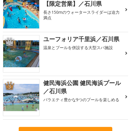
【限定営業】／石川県
長さ150mのウォータースライダーは迫力
満点
ユーフォリア千里浜／石川県
2
温泉とプールを併設する大型スパ施設
健民海浜公園 健民海浜プール
3
／石川県
バラエティ豊かな9つのプールを楽しめる