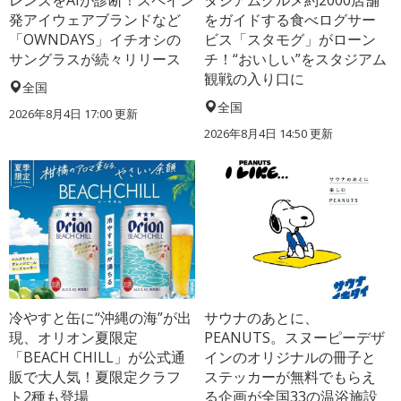
発アイウェアブランドなど
をガイドする食べログサー
「OWNDAYS」イチオシの
ビス「スタモグ」がローン
サングラスが続々リリース
チ！“おいしい”をスタジアム
観戦の入り口に
全国
全国
2026年8月4日 17:00
更新
2026年8月4日 14:50
更新
冷やすと缶に“沖縄の海”が出
サウナのあとに、
現、オリオン夏限定
PEANUTS。スヌーピーデザ
「BEACH CHILL」が公式通
インのオリジナルの冊子と
販で大人気！夏限定クラフ
ステッカーが無料でもらえ
ト2種も登場
る企画が全国33の温浴施設