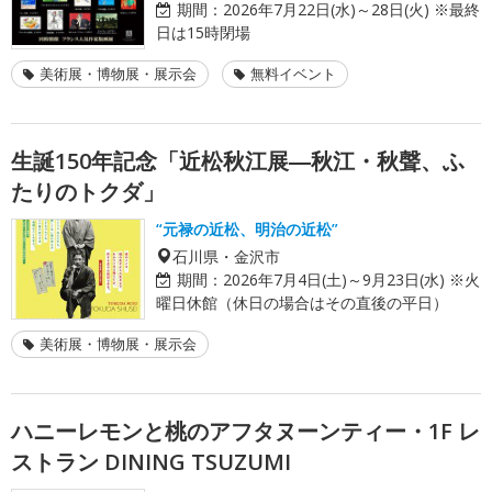
期間：
2026年7月22日(水)～28日(火) ※最終
日は15時閉場
美術展・博物展・展示会
無料イベント
生誕150年記念「近松秋江展―秋江・秋聲、ふ
たりのトクダ」
“元禄の近松、明治の近松”
石川県・金沢市
期間：
2026年7月4日(土)～9月23日(水) ※火
曜日休館（休日の場合はその直後の平日）
美術展・博物展・展示会
ハニーレモンと桃のアフタヌーンティー・1F レ
ストラン DINING TSUZUMI