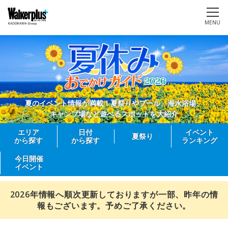
MENU
夏のイベント情報が満載！夏祭りやプール、海水浴場、
キャンプ場など遊べるスポットを大紹介
エリア
日付
イベント
夏祭り
から探す
から探す
ランキング
今日開催
イベント
2026年情報へ順次更新しておりますが一部、昨年の情
報もございます。予めご了承ください。