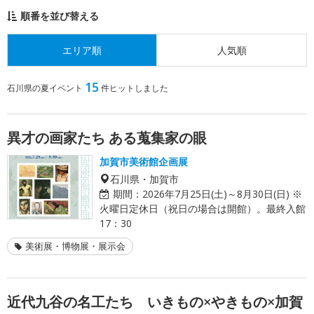
順番を並び替える
エリア順
人気順
15
石川県の夏イベント
件ヒットしました
異才の画家たち ある蒐集家の眼
加賀市美術館企画展
石川県・加賀市
期間：
2026年7月25日(土)～8月30日(日) ※
火曜日定休日（祝日の場合は開館）。最終入館
17：30
美術展・博物展・展示会
近代九谷の名工たち いきもの×やきもの×加賀