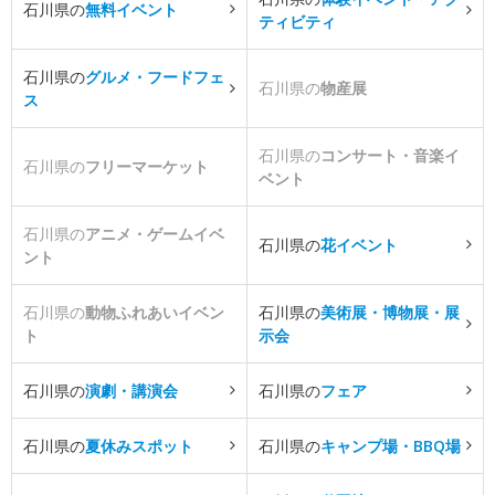
石川県の
無料イベント
ティビティ
石川県の
グルメ・フードフェ
石川県の
物産展
ス
石川県の
コンサート・音楽イ
石川県の
フリーマーケット
ベント
石川県の
アニメ・ゲームイベ
石川県の
花イベント
ント
石川県の
動物ふれあいイベン
石川県の
美術展・博物展・展
ト
示会
石川県の
演劇・講演会
石川県の
フェア
石川県の
夏休みスポット
石川県の
キャンプ場・BBQ場