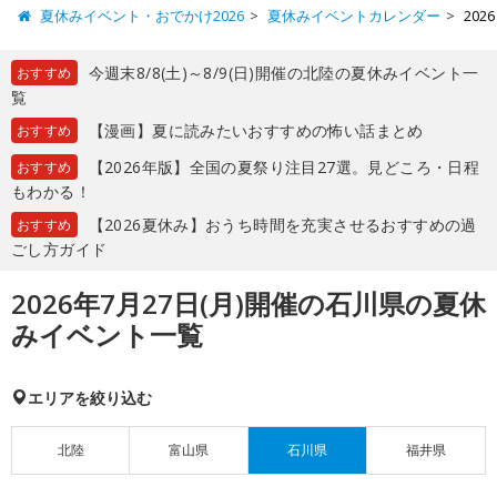
夏休みイベント・おでかけ2026
夏休みイベントカレンダー
20
今週末8/8(土)～8/9(日)開催の北陸の夏休みイベント一
おすすめ
覧
【漫画】夏に読みたいおすすめの怖い話まとめ
おすすめ
【2026年版】全国の夏祭り注目27選。見どころ・日程
おすすめ
もわかる！
【2026夏休み】おうち時間を充実させるおすすめの過
おすすめ
ごし方ガイド
2026年7月27日(月)開催の石川県の夏休
みイベント一覧
エリアを絞り込む
北陸
富山県
石川県
福井県