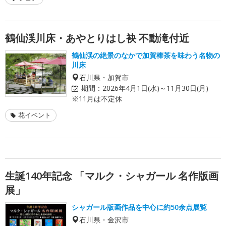
鶴仙渓川床・あやとりはし袂 不動滝付近
鶴仙渓の絶景のなかで加賀棒茶を味わう名物の
川床
石川県・加賀市
期間：
2026年4月1日(水)～11月30日(月)
※11月は不定休
花イベント
生誕140年記念 「マルク・シャガール 名作版画
展」
シャガール版画作品を中心に約50余点展覧
石川県・金沢市