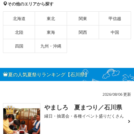
その他のエリアから探す
北海道
東北
関東
甲信越
北陸
東海
関西
中国
四国
九州・沖縄
夏の人気夏祭りランキング【石川県】
2026/08/06 更新
やましろ 夏まつり／石川県
1
縁日・抽選会・各種イベント盛りだくさん