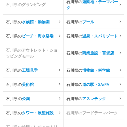
石川県の
遊園地・テーマパー
石川県の
グランピング
ク
石川県の
水族館・動物園
石川県の
プール
石川県の
ビーチ・海水浴場
石川県の
温泉・スパリゾート
石川県の
アウトレット・ショ
石川県の
商業施設・百貨店
ッピングモール
石川県の
工場見学
石川県の
博物館・科学館
石川県の
美術館
石川県の
道の駅・SA/PA
石川県の
公園
石川県の
アスレチック
石川県の
タワー・展望施設
石川県の
フードテーマパーク
石川県の
牧場・レジャー＆リ