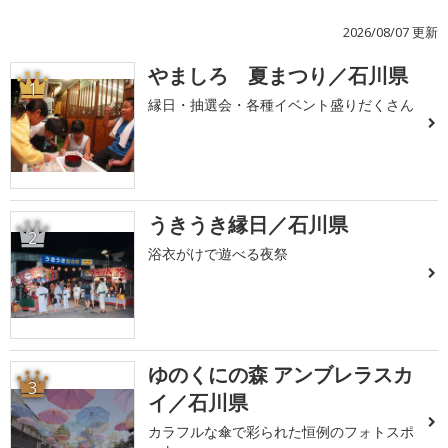
2026/08/07 更新
やましろ 夏まつり／石川県
1
縁日・抽選会・各種イベント盛りだくさん
うきうき縁日／石川県
2
浴衣がけで遊べる夜祭
ゆのくにの森 アンブレラスカ
3
イ／石川県
カラフルな傘で彩られた恒例のフォトスポ