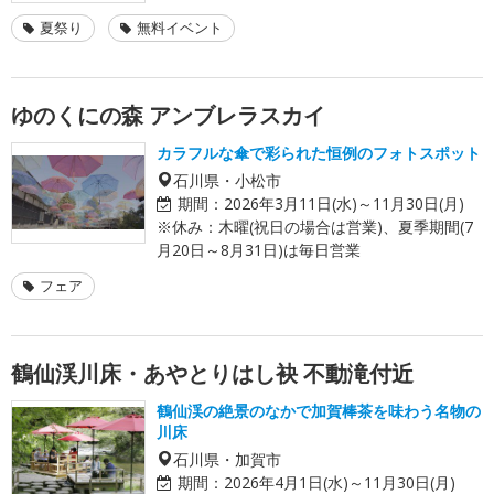
夏祭り
無料イベント
ゆのくにの森 アンブレラスカイ
カラフルな傘で彩られた恒例のフォトスポット
石川県・小松市
期間：
2026年3月11日(水)～11月30日(月)
※休み：木曜(祝日の場合は営業)、夏季期間(7
月20日～8月31日)は毎日営業
フェア
鶴仙渓川床・あやとりはし袂 不動滝付近
鶴仙渓の絶景のなかで加賀棒茶を味わう名物の
川床
石川県・加賀市
期間：
2026年4月1日(水)～11月30日(月)