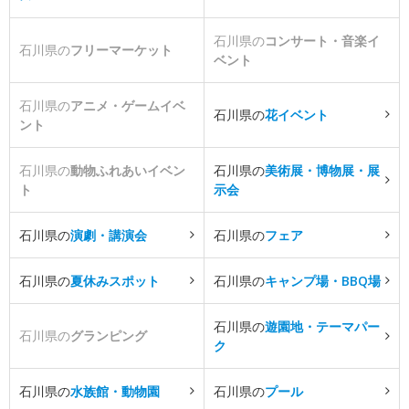
石川県の
コンサート・音楽イ
石川県の
フリーマーケット
ベント
石川県の
アニメ・ゲームイベ
石川県の
花イベント
ント
石川県の
動物ふれあいイベン
石川県の
美術展・博物展・展
ト
示会
石川県の
演劇・講演会
石川県の
フェア
石川県の
夏休みスポット
石川県の
キャンプ場・BBQ場
石川県の
遊園地・テーマパー
石川県の
グランピング
ク
石川県の
水族館・動物園
石川県の
プール