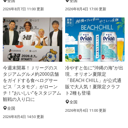
全国
全国
2026年8月7日 11:00
更新
2026年8月4日 17:00
更新
今週末開幕！Ｊリーグのス
冷やすと缶に“沖縄の海”が出
タジアムグルメ約2000店舗
現、オリオン夏限定
をガイドする食べログサー
「BEACH CHILL」が公式通
ビス「スタモグ」がローン
販で大人気！夏限定クラフ
チ！“おいしい”をスタジアム
ト2種も登場
観戦の入り口に
全国
全国
2026年8月4日 11:00
更新
2026年8月4日 14:50
更新