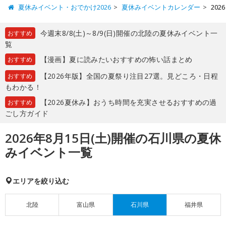
夏休みイベント・おでかけ2026
夏休みイベントカレンダー
20
今週末8/8(土)～8/9(日)開催の北陸の夏休みイベント一
おすすめ
覧
【漫画】夏に読みたいおすすめの怖い話まとめ
おすすめ
【2026年版】全国の夏祭り注目27選。見どころ・日程
おすすめ
もわかる！
【2026夏休み】おうち時間を充実させるおすすめの過
おすすめ
ごし方ガイド
2026年8月15日(土)開催の石川県の夏休
みイベント一覧
エリアを絞り込む
北陸
富山県
石川県
福井県