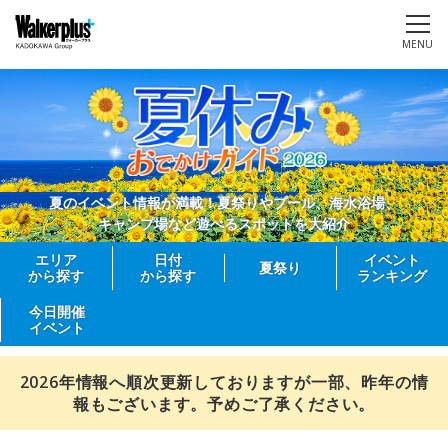
MENU
夏のイベント情報が満載！夏祭りやプール、海水浴場、
キャンプ場など遊べるスポットを大紹介
エリア
日付
イベント
夏祭り
から探す
から探す
ランキング
今日開催
イベント
2026年情報へ順次更新しておりますが一部、昨年の情
報もございます。予めご了承ください。