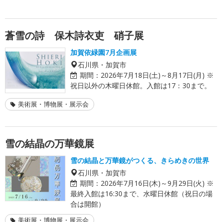
蒼雪の詩 保木詩衣吏 硝子展
加賀依緑園7月企画展
石川県・加賀市
期間：
2026年7月18日(土)～8月17日(月) ※
祝日以外の木曜日休館。入館は17：30まで。
美術展・博物展・展示会
雪の結晶の万華鏡展
雪の結晶と万華鏡がつくる、きらめきの世界
石川県・加賀市
期間：
2026年7月16日(木)～9月29日(火) ※
最終入館は16:30まで、水曜日休館（祝日の場
合は開館）
美術展・博物展・展示会