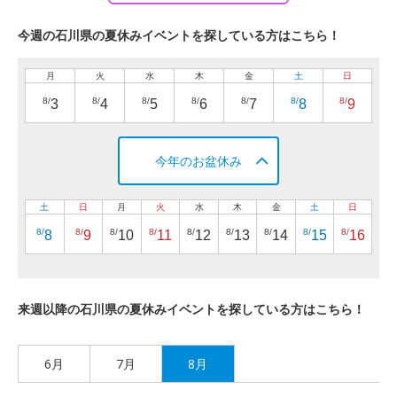
今週の石川県の夏休みイベントを探している方はこちら！
月
火
水
木
金
土
日
8/
8/
8/
8/
8/
8/
8/
3
4
5
6
7
8
9
今年のお盆休み
土
日
月
火
水
木
金
土
日
8/
8/
8/
8/
8/
8/
8/
8/
8/
8
9
10
11
12
13
14
15
16
来週以降の石川県の夏休みイベントを探している方はこちら！
6月
7月
8月