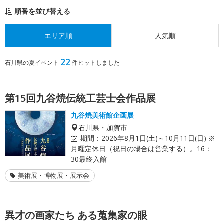
順番を並び替える
エリア順
人気順
22
石川県の夏イベント
件ヒットしました
第15回九谷焼伝統工芸士会作品展
九谷焼美術館企画展
石川県・加賀市
期間：
2026年8月1日(土)～10月11日(日) ※
月曜定休日（祝日の場合は営業する）。16：
30最終入館
美術展・博物展・展示会
異才の画家たち ある蒐集家の眼