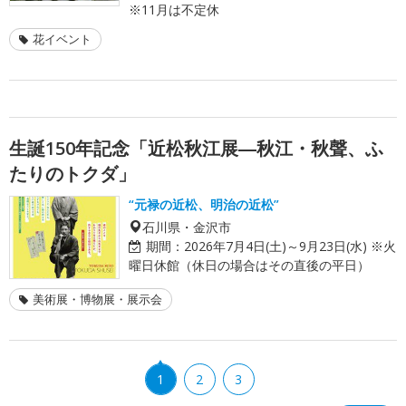
※11月は不定休
花イベント
生誕150年記念「近松秋江展―秋江・秋聲、ふ
たりのトクダ」
“元禄の近松、明治の近松”
石川県・金沢市
期間：
2026年7月4日(土)～9月23日(水) ※火
曜日休館（休日の場合はその直後の平日）
美術展・博物展・展示会
1
2
3