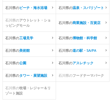
石川県の
ビーチ・海水浴場
石川県の
温泉・スパリゾート
石川県の
アウトレット・ショ
石川県の
商業施設・百貨店
ッピングモール
石川県の
工場見学
石川県の
博物館・科学館
石川県の
美術館
石川県の
道の駅・SA/PA
石川県の
公園
石川県の
アスレチック
石川県の
タワー・展望施設
石川県の
フードテーマパーク
石川県の
牧場・レジャー＆リ
ゾート施設