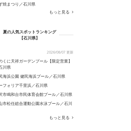
ず焼まつり／石川県
もっと見る
夏の人気スポットランキング
【石川県】
2026/08/07 更新
のくに天祥ガーデンプール【限定営業】
石川県
民海浜公園 健民海浜プール／石川県
ーフォリア千里浜／石川県
沢市鳴和台市民体育会館プール／石川県
山市松任総合運動公園水泳プール／石川
もっと見る