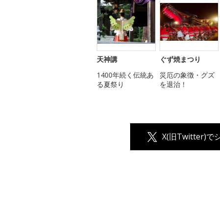
天神講
ぐず焼まつり
1400年続く伝統あ
災厄の象徴・グズ
る夏祭り
を退治！
X(旧Twitter)