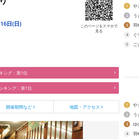
や
1
う
2
16日(日)
羽
3
このページをスマホで
見る
ぐ
4
ご
5
キング：第1位
ンキング：第1位
や
1
開催期間など
地図・アクセス
う
2
ゆ
3
羽
4