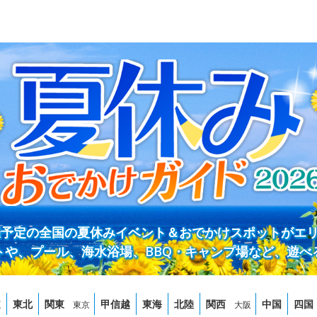
開催予定の全国の夏休みイベント＆おでかけスポットがエ
トや、プール、海水浴場、BBQ・キャンプ場など、遊べ
道
東北
関東
甲信越
東海
北陸
関西
中国
四国
東京
大阪