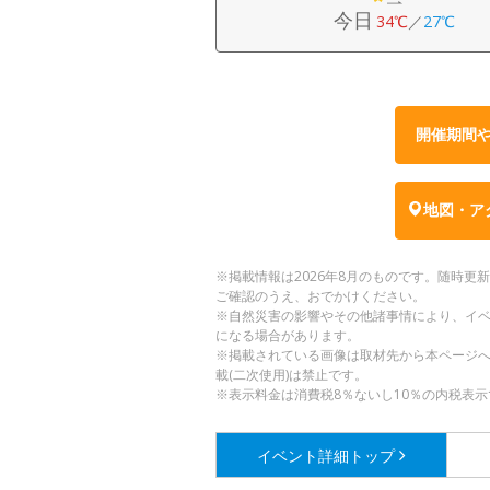
今日
34℃
／
27℃
開催期間
地図・ア
※掲載情報は2026年8月のものです。随時
ご確認のうえ、おでかけください。
※自然災害の影響やその他諸事情により、イ
になる場合があります。
※掲載されている画像は取材先から本ページ
載(二次使用)は禁止です。
※表示料金は消費税8％ないし10％の内税表示
イベント詳細
トップ