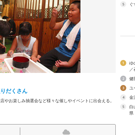
ぐ
5
ゆ
1
／
健
2
ユ
3
盛りだくさん
金
4
露店やお楽しみ抽選会など様々な催しやイベントに出会える。
白
5
県