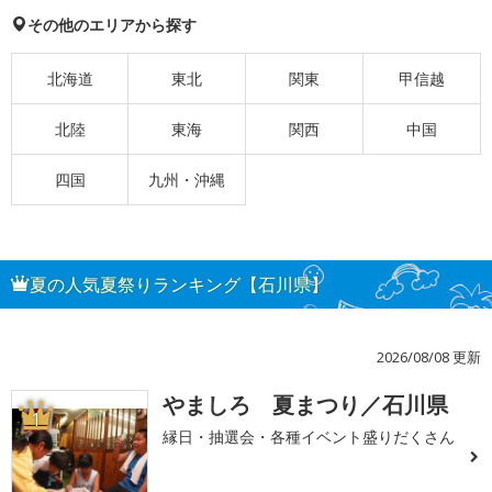
その他のエリアから探す
北海道
東北
関東
甲信越
北陸
東海
関西
中国
四国
九州・沖縄
夏の人気夏祭りランキング【石川県】
2026/08/08 更新
やましろ 夏まつり／石川県
1
縁日・抽選会・各種イベント盛りだくさん