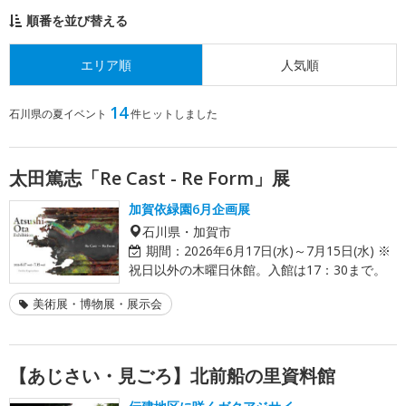
順番を並び替える
エリア順
人気順
14
石川県の夏イベント
件ヒットしました
太田篤志「Re Cast - Re Form」展
加賀依緑園6月企画展
石川県・加賀市
期間：
2026年6月17日(水)～7月15日(水) ※
祝日以外の木曜日休館。入館は17：30まで。
美術展・博物展・展示会
【あじさい・見ごろ】北前船の里資料館