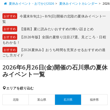
夏休みイベント・おでかけ2026
夏休みイベントカレンダー
20
今週末8/8(土)～8/9(日)開催の北陸の夏休みイベント一
おすすめ
覧
【漫画】夏に読みたいおすすめの怖い話まとめ
おすすめ
【2026年版】全国の夏祭り注目27選。見どころ・日程
おすすめ
もわかる！
【2026夏休み】おうち時間を充実させるおすすめの過
おすすめ
ごし方ガイド
2026年6月26日(金)開催の石川県の夏休
みイベント一覧
エリアを絞り込む
北陸
富山県
石川県
福井県