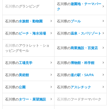
石川県の
遊園地・テーマパー
石川県の
グランピング
ク
石川県の
水族館・動物園
石川県の
プール
石川県の
ビーチ・海水浴場
石川県の
温泉・スパリゾート
石川県の
アウトレット・ショ
石川県の
商業施設・百貨店
ッピングモール
石川県の
工場見学
石川県の
博物館・科学館
石川県の
美術館
石川県の
道の駅・SA/PA
石川県の
公園
石川県の
アスレチック
石川県の
タワー・展望施設
石川県の
フードテーマパーク