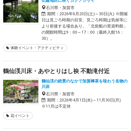
伝建地区に咲くガクアジサイ
石川県・加賀市
期間：
2026年6月20日(土)～30日(火) ※開催
日は見ごろ時期の目安、見ごろ時期は気候等に
より前後する場合あり。「北前船の里資料館」
の開館時間は9：00～17：00（最終入館16：
30）。
体験イベント・アクティビティ
鶴仙渓川床・あやとりはし袂 不動滝付近
鶴仙渓の絶景のなかで加賀棒茶を味わう名物の
川床
石川県・加賀市
期間：
2026年4月1日(水)～11月30日(月)
※11月は不定休
花イベント