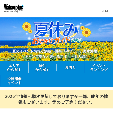
MENU
夏のイベント情報が満載！夏祭りやプール、海水浴場、
キャンプ場など遊べるスポットを大紹介
エリア
日付
イベント
夏祭り
から探す
から探す
ランキング
今日開催
イベント
2026年情報へ順次更新しておりますが一部、昨年の情
報もございます。予めご了承ください。