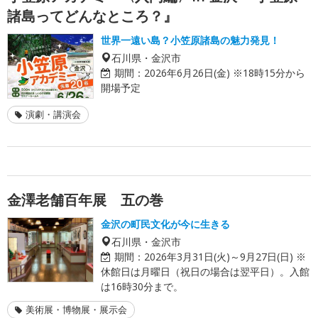
諸島ってどんなところ？』
世界一遠い島？小笠原諸島の魅力発見！
石川県・金沢市
期間：
2026年6月26日(金) ※18時15分から
開場予定
演劇・講演会
金澤老舗百年展 五の巻
金沢の町民文化が今に生きる
石川県・金沢市
期間：
2026年3月31日(火)～9月27日(日) ※
休館日は月曜日（祝日の場合は翌平日）。入館
は16時30分まで。
美術展・博物展・展示会