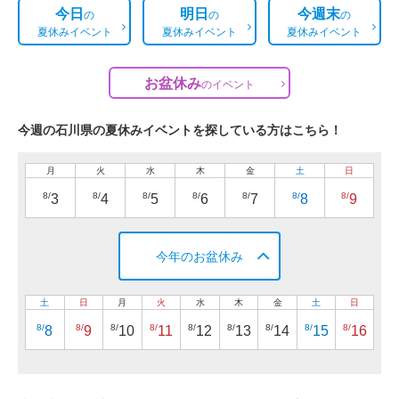
今日
明日
今週末
の
の
の
夏休みイベント
夏休みイベント
夏休みイベント
お盆休み
の
イベント
今週の石川県の夏休みイベントを探している方はこちら！
月
火
水
木
金
土
日
8/
8/
8/
8/
8/
8/
8/
3
4
5
6
7
8
9
今年のお盆休み
土
日
月
火
水
木
金
土
日
8/
8/
8/
8/
8/
8/
8/
8/
8/
8
9
10
11
12
13
14
15
16