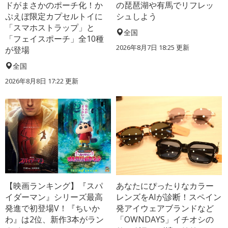
ドがまさかのポーチ化！か
の琵琶湖や有馬でリフレッ
ぷえぼ限定カプセルトイに
シュしよう
「スマホストラップ」と
全国
「フェイスポーチ」全10種
2026年8月7日 18:25
更新
が登場
全国
2026年8月8日 17:22
更新
【映画ランキング】『スパ
あなたにぴったりなカラー
イダーマン』シリーズ最高
レンズをAIが診断！スペイン
発進で初登場V！『ちいか
発アイウェアブランドなど
わ』は2位、新作3本がラン
「OWNDAYS」イチオシの