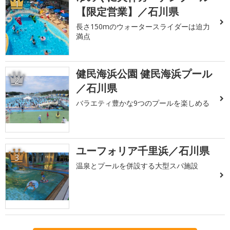
1
【限定営業】／石川県
長さ150mのウォータースライダーは迫力
満点
健民海浜公園 健民海浜プール
2
／石川県
バラエティ豊かな9つのプールを楽しめる
ユーフォリア千里浜／石川県
3
温泉とプールを併設する大型スパ施設