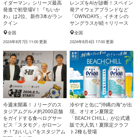
イダーマン』シリーズ最高
レンズをAIが診断！スペイン
発進で初登場V！『ちいか
発アイウェアブランドなど
わ』は2位、新作3本がラン
「OWNDAYS」イチオシの
クイン
サングラスが続々リリース
全国
全国
2026年8月7日 11:00
更新
2026年8月4日 17:00
更新
今週末開幕！Ｊリーグのス
冷やすと缶に“沖縄の海”が出
タジアムグルメ約2000店舗
現、オリオン夏限定
をガイドする食べログサー
「BEACH CHILL」が公式通
ビス「スタモグ」がローン
販で大人気！夏限定クラフ
チ！“おいしい”をスタジアム
ト2種も登場