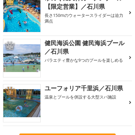
1
【限定営業】／石川県
長さ150mのウォータースライダーは迫力
満点
健民海浜公園 健民海浜プール
2
／石川県
バラエティ豊かな9つのプールを楽しめる
ユーフォリア千里浜／石川県
3
温泉とプールを併設する大型スパ施設