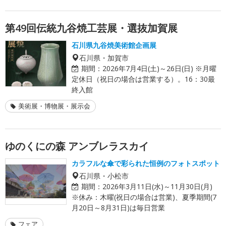
第49回伝統九谷焼工芸展・選抜加賀展
石川県九谷焼美術館企画展
石川県・加賀市
期間：
2026年7月4日(土)～26日(日) ※月曜
定休日（祝日の場合は営業する）。16：30最
終入館
美術展・博物展・展示会
ゆのくにの森 アンブレラスカイ
カラフルな傘で彩られた恒例のフォトスポット
石川県・小松市
期間：
2026年3月11日(水)～11月30日(月)
※休み：木曜(祝日の場合は営業)、夏季期間(7
月20日～8月31日)は毎日営業
フェア