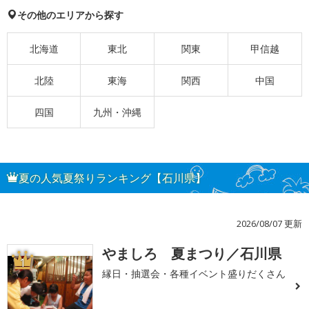
その他のエリアから探す
北海道
東北
関東
甲信越
北陸
東海
関西
中国
四国
九州・沖縄
夏の人気夏祭りランキング【石川県】
2026/08/07 更新
やましろ 夏まつり／石川県
1
縁日・抽選会・各種イベント盛りだくさん