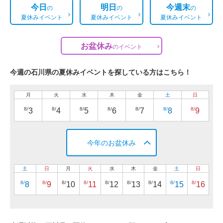
今日
明日
今週末
の
の
の
夏休みイベント
夏休みイベント
夏休みイベント
お盆休み
の
イベント
今週の石川県の夏休みイベントを探している方はこちら！
月
火
水
木
金
土
日
8/
8/
8/
8/
8/
8/
8/
3
4
5
6
7
8
9
今年のお盆休み
土
日
月
火
水
木
金
土
日
8/
8/
8/
8/
8/
8/
8/
8/
8/
8
9
10
11
12
13
14
15
16