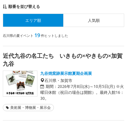
順番を並び替える
エリア順
人気順
19
石川県の夏イベント
件ヒットしました
近代九谷の名工たち いきもの×やきもの×加賀
九谷
九谷焼窯跡展示館夏期企画展
石川県・加賀市
期間：
2026年7月8日(水)～10月5日(月) ※火
曜日休館（祝日の場合は開館）。最終入館16：
30。
美術展・博物展・展示会