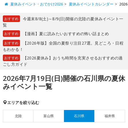
夏休みイベント・おでかけ2026
夏休みイベントカレンダー
20
今週末8/8(土)～8/9(日)開催の北陸の夏休みイベント一
おすすめ
覧
【漫画】夏に読みたいおすすめの怖い話まとめ
おすすめ
【2026年版】全国の夏祭り注目27選。見どころ・日程
おすすめ
もわかる！
【2026夏休み】おうち時間を充実させるおすすめの過
おすすめ
ごし方ガイド
2026年7月19日(日)開催の石川県の夏休
みイベント一覧
エリアを絞り込む
北陸
富山県
石川県
福井県