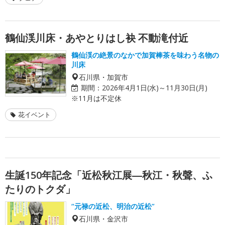
鶴仙渓川床・あやとりはし袂 不動滝付近
鶴仙渓の絶景のなかで加賀棒茶を味わう名物の
川床
石川県・加賀市
期間：
2026年4月1日(水)～11月30日(月)
※11月は不定休
花イベント
生誕150年記念「近松秋江展―秋江・秋聲、ふ
たりのトクダ」
“元禄の近松、明治の近松”
石川県・金沢市