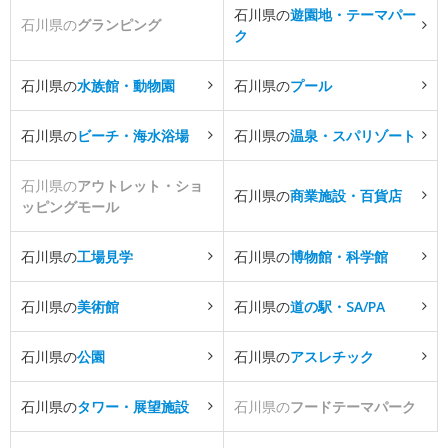
石川県の
遊園地・テーマパー
石川県の
グランピング
ク
石川県の
水族館・動物園
石川県の
プール
石川県の
ビーチ・海水浴場
石川県の
温泉・スパリゾート
石川県の
アウトレット・ショ
石川県の
商業施設・百貨店
ッピングモール
石川県の
工場見学
石川県の
博物館・科学館
石川県の
美術館
石川県の
道の駅・SA/PA
石川県の
公園
石川県の
アスレチック
石川県の
タワー・展望施設
石川県の
フードテーマパーク