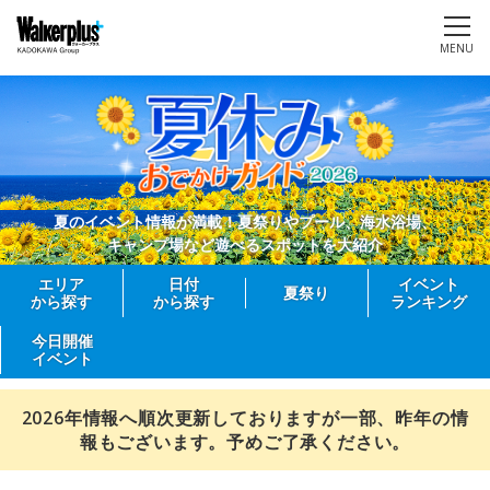
MENU
夏のイベント情報が満載！夏祭りやプール、海水浴場、
キャンプ場など遊べるスポットを大紹介
エリア
日付
イベント
夏祭り
から探す
から探す
ランキング
今日開催
イベント
2026年情報へ順次更新しておりますが一部、昨年の情
報もございます。予めご了承ください。