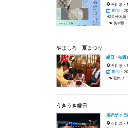
石川県・
期間：
2
水曜日休館
美術展
やましろ 夏まつり
縁日・抽選
石川県・
期間：
2
夏祭り
うきうき縁日
浴衣がけで
石川県・