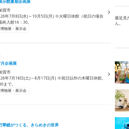
展示館夏期企画展
加賀市
026年7月8日(水)～10月5日(月) ※火曜日休館（祝日の場合
最近見
終入館16：30。
ん。
・博物展・展示会
展
7月企画展
加賀市
026年7月18日(土)～8月17日(月) ※祝日以外の木曜日休館。
30まで。
・博物展・展示会
万華鏡がつくる、きらめきの世界