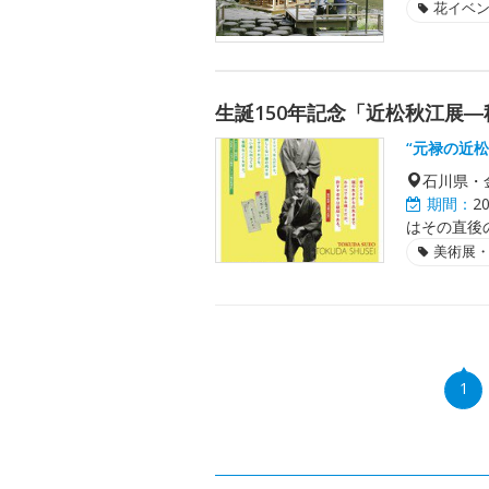
花イベ
生誕150年記念「近松秋江展
“元禄の近
石川県・
期間：
2
はその直後
美術展
1