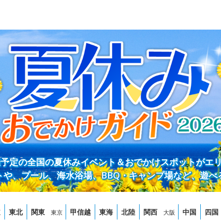
開催予定の全国の夏休みイベント＆おでかけスポットがエ
トや、プール、海水浴場、BBQ・キャンプ場など、遊べ
道
東北
関東
甲信越
東海
北陸
関西
中国
四国
東京
大阪