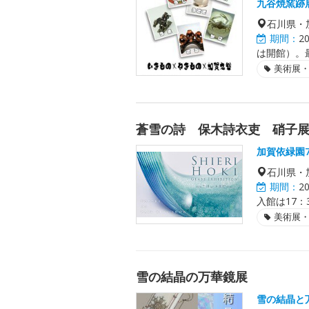
九谷焼窯跡
石川県・
期間：
2
は開館）。最
美術展
蒼雪の詩 保木詩衣吏 硝子
加賀依緑園
石川県・
期間：
2
入館は17：
美術展
雪の結晶の万華鏡展
雪の結晶と