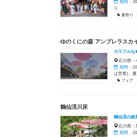
期間：
2
り
夏祭り
ゆのくにの森 アンブレラスカ
カラフルな
石川県・
期間：
2
は営業)、夏
フェア
鶴仙渓川床
鶴仙渓の絶
石川県・
期間：
2