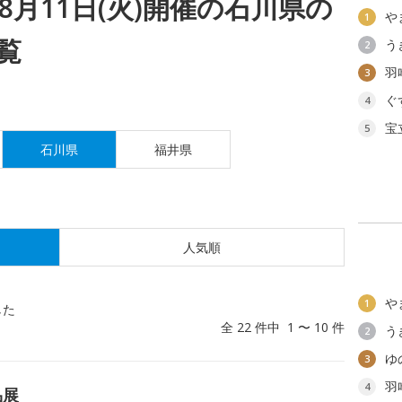
8月11日(火)開催の石川県の
や
1
覧
う
2
羽
3
ぐ
4
宝
5
石川県
福井県
人気順
や
1
した
全 22 件中 1 〜 10 件
う
2
ゆ
3
羽
4
品展