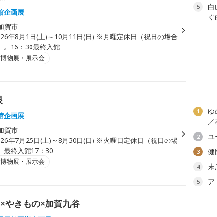
白
5
館企画展
ぐ
加賀市
026年8月1日(土)～10月11日(日) ※月曜定休日（祝日の場合
。16：30最終入館
・博物展・展示会
眼
ゆ
1
館企画展
／
加賀市
ユ
2
026年7月25日(土)～8月30日(日) ※火曜日定休日（祝日の場
最終入館17：30
健
3
・博物展・展示会
末
4
ア
5
×やきもの×加賀九谷