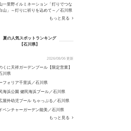
山一里野イルミネーション「灯りでつな
白山」～灯りに祈りを込めて～／石川県
もっと見る
夏の人気スポットランキング
【石川県】
2026/08/06 更新
のくに天祥ガーデンプール【限定営業】
石川県
ーフォリア千里浜／石川県
民海浜公園 健民海浜プール／石川県
広屋外幼児プール ちゃっぷる／石川県
ドベンチャーガーデン能美／石川県
もっと見る