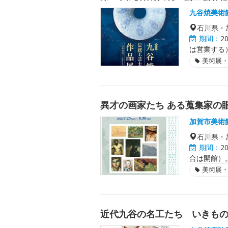
九谷焼美術
石川県・
期間：
2
は営業する）
美術展
異才の画家たち ある蒐集家の
加賀市美術
石川県・
期間：
2
合は開館）。
美術展
近代九谷の名工たち いきもの