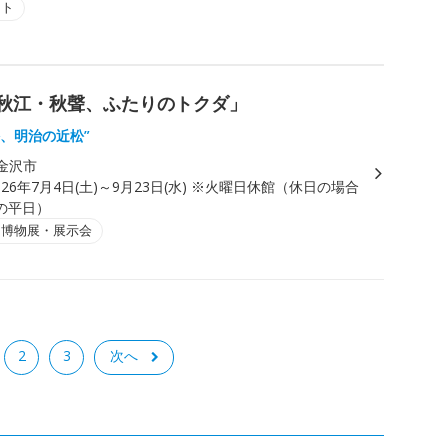
ント
―秋江・秋聲、ふたりのトクダ」
松、明治の近松”
金沢市
026年7月4日(土)～9月23日(水) ※火曜日休館（休日の場合
の平日）
・博物展・展示会
2
3
次へ